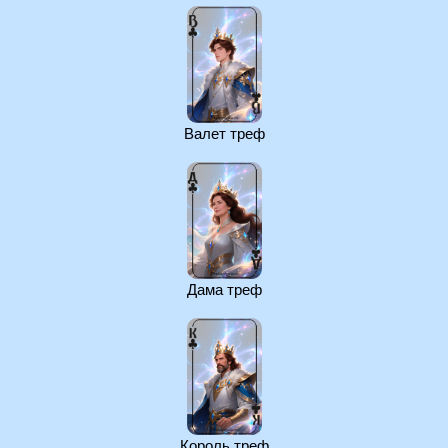
Валет треф
Дама треф
Король треф