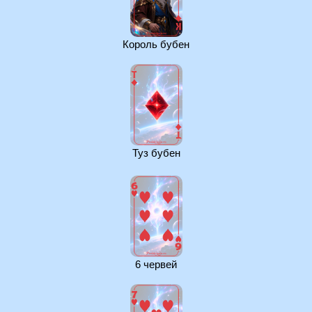
Король бубен
Туз бубен
6 червей