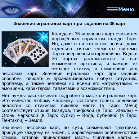
Значения игральных карт при гадании на 36 карт
Колода из 36 игральных карт считается
упрощённым вариантом колоды Таро.
Но, даже если это и так, значит, даже
отдельно взятые элементы системы
Таро совершенны и гармоничны. Ведь в
36 картах раскрываются и все
возможные архетипы, и каждая из
четырёх стихий, и смысловой ряд
числовых карт. Значения игральных карт при гадании
способны описать и проанализировать любую ситуацию,
проблему, а также человека со всеми его «атрибутами» –
эмоциями, характером, талантами и возможностями.
Нет нужды рассказывать подробно о мастях игральных карт.
Это известно любому человеку. Составим только основные
аналогии со стихиями: пиковой масти (в Таро: Мечи)
соответствует стихия Воздуха, трефовой (в Таро: Жезлы) –
Огонь, червовой (в Таро: Кубки) – Вода, бубновой (в Таро:
Пентакли) – Земля.
Значения числовых карт, по сути, совмещают трактовки,
присущие каждому из чисел, с характерными особенностями
стихии, которой принадлежит масть. Фигурные карты –