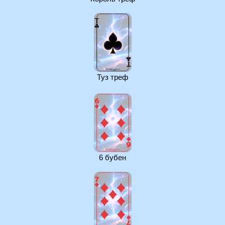
Туз треф
6 бубен