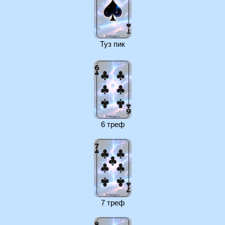
Туз пик
6 треф
7 треф