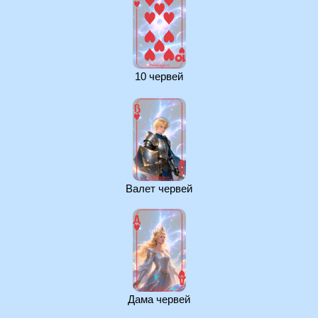
10 червей
Валет червей
Дама червей