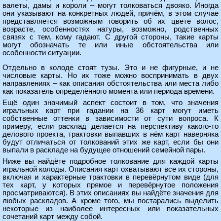
валеты, дамы и короли – могут толковаться двояко. Иногда
они указывают на конкретных людей, причём, в этом случае
представляется возможным говорить об их цвете волос,
возрасте, особенностях натуры, возможно, родственных
связях с тем, кому гадают. С другой стороны, такие карты
могут обозначать те или иные обстоятельства или
особенности ситуации.
Отдельно в колоде стоят тузы. Это и не фигурные, и не
числовые карты. Но их тоже можно воспринимать в двух
направлениях – как описания обстоятельства или места либо
как показатель определённого момента или периода времени.
Ещё один значимый аспект состоит в том, что значения
игральных карт при гадании на 36 карт могут иметь
собственные оттенки в зависимости от сути вопроса. К
примеру, если расклад делается на перспективу какого-то
делового проекта, трактовки выпавших в нём карт наверняка
будут отличаться от толкований этих же карт, если бы они
выпали в раскладе на будущее отношений семейной пары.
Ниже вы найдёте подробное толкование для каждой карты
игральной колоды. Описания карт охватывают все их стороны,
включая и характерные трактовки в перевёрнутом виде (для
тех карт, у которых прямое и перевёрнутое положения
просматриваются). В этих описаниях вы найдёте значения для
любых раскладов. А кроме того, мы постарались выделить
некоторые из наиболее интересных или показательных
сочетаний карт между собой.