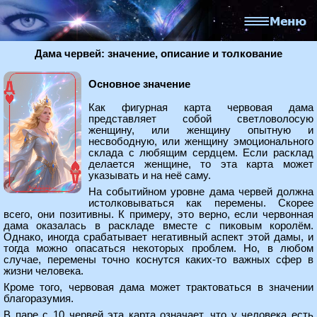
Дама червей: значение, описание и толкование
Основное значение
Как фигурная карта червовая дама
представляет собой светловолосую
женщину, или женщину опытную и
несвободную, или женщину эмоционального
склада с любящим сердцем. Если расклад
делается женщине, то эта карта может
указывать и на неё саму.
На событийном уровне дама червей должна
истолковываться как перемены. Скорее
всего, они позитивны. К примеру, это верно, если червонная
дама оказалась в раскладе вместе с пиковым королём.
Однако, иногда срабатывает негативный аспект этой дамы, и
тогда можно опасаться некоторых проблем. Но, в любом
случае, перемены точно коснутся каких-то важных сфер в
жизни человека.
Кроме того, червовая дама может трактоваться в значении
благоразумия.
В паре с 10 червей эта карта означает, что у человека есть