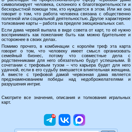
символизирует человека, склонного к благотворительности и
бескорыстной помощи тем, кто нуждается в этом. Или же она
говорит о том, что работа человека связана с общественно
полезной или социальной деятельностью. Другое характерное
толкование карты – работа на пределе эмоциональных сил.
Если дама червей выпала в виде совета от карт, то её нужно
воспринимать как пожелание быть как можно бдительнее и
осторожнее в своих делах.
Помимо прочего, в комбинации с королём треф эта карта
говорит о том, что человеку имеет смысл организовать
семейный бизнес, потому что совместные дела с
родственниками для него обязательно будут успешными. В
сочетании с трефовым тузом – что карьера будет для него
удачной, если в его судьбу вмешается влиятельная женщина.
А вместе с трефовой дамой червонная дама является
предзнаменованием победы над недоброжелателями и
разрушения интриг.
Смотрите все
значения, описания и толкования игральных
карт
.