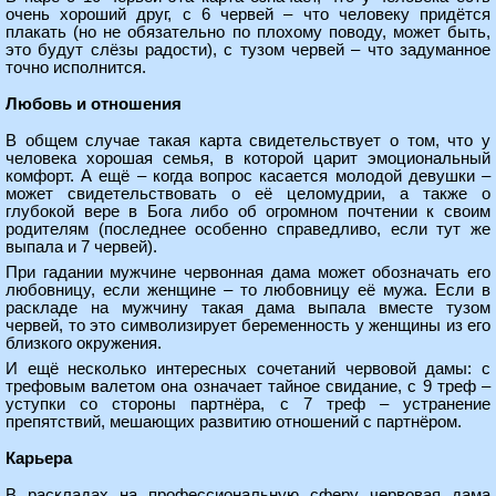
очень хороший друг, с 6 червей – что человеку придётся
плакать (но не обязательно по плохому поводу, может быть,
это будут слёзы радости), с тузом червей – что задуманное
точно исполнится.
Любовь и отношения
В общем случае такая карта свидетельствует о том, что у
человека хорошая семья, в которой царит эмоциональный
комфорт. А ещё – когда вопрос касается молодой девушки –
может свидетельствовать о её целомудрии, а также о
глубокой вере в Бога либо об огромном почтении к своим
родителям (последнее особенно справедливо, если тут же
выпала и 7 червей).
При гадании мужчине червонная дама может обозначать его
любовницу, если женщине – то любовницу её мужа. Если в
раскладе на мужчину такая дама выпала вместе тузом
червей, то это символизирует беременность у женщины из его
близкого окружения.
И ещё несколько интересных сочетаний червовой дамы: с
трефовым валетом она означает тайное свидание, с 9 треф –
уступки со стороны партнёра, с 7 треф – устранение
препятствий, мешающих развитию отношений с партнёром.
Карьера
В раскладах на профессиональную сферу червовая дама