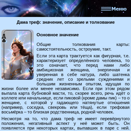
Дама треф: значение, описание и толкование
Основное значение
Общие толкования карты:
самостоятельность, остроумие, такт.
Если эта карта трактуется как фигурная, т.е.
характеризует определённого человека, то
это означает, что перед нами либо
амбициозная женщина, энергичная и
уверенная в себе натура, либо шатенка
средних лет со зрелыми суждениями и
большим жизненным опытом, идущая по
жизни более или менее независимо. Если при этом рядом
выпала карта бубновой масти, то, скорее всего, речь идёт о
коллеге или начальнице, если пиковой (кроме дамы пик) – то о
женщине, с которой у гадающего натянутые отношения
(например, соседка, свекровь или тёща), если трефовая
восьмёрка – то близкая родственница, родной человек.
Несмотря на то, что дама треф не имеет перевёрнутого
положения, негативный аспект у неё может быть. Он
появляется при некоторых картах, выпавших в паре с ней.