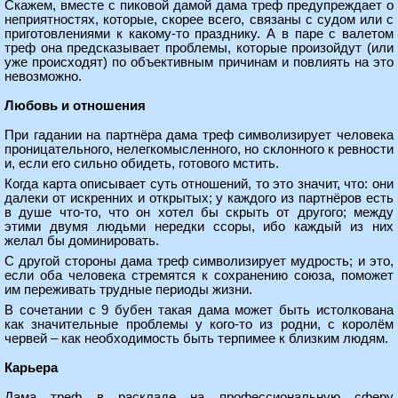
Скажем, вместе с пиковой дамой дама треф предупреждает о
неприятностях, которые, скорее всего, связаны с судом или с
приготовлениями к какому-то празднику. А в паре с валетом
треф она предсказывает проблемы, которые произойдут (или
уже происходят) по объективным причинам и повлиять на это
невозможно.
Любовь и отношения
При гадании на партнёра дама треф символизирует человека
проницательного, нелегкомысленного, но склонного к ревности
и, если его сильно обидеть, готового мстить.
Когда карта описывает суть отношений, то это значит, что: они
далеки от искренних и открытых; у каждого из партнёров есть
в душе что-то, что он хотел бы скрыть от другого; между
этими двумя людьми нередки ссоры, ибо каждый из них
желал бы доминировать.
С другой стороны дама треф символизирует мудрость; и это,
если оба человека стремятся к сохранению союза, поможет
им переживать трудные периоды жизни.
В сочетании с 9 бубен такая дама может быть истолкована
как значительные проблемы у кого-то из родни, с королём
червей – как необходимость быть терпимее к близким людям.
Карьера
Дама треф в раскладе на профессиональную сферу