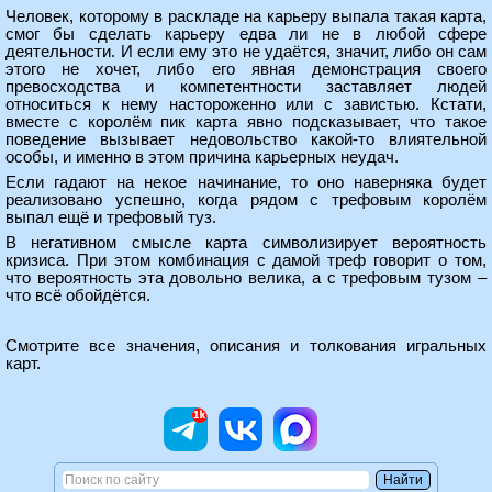
Человек, которому в раскладе на карьеру выпала такая карта,
смог бы сделать карьеру едва ли не в любой сфере
деятельности. И если ему это не удаётся, значит, либо он сам
этого не хочет, либо его явная демонстрация своего
превосходства и компетентности заставляет людей
относиться к нему настороженно или с завистью. Кстати,
вместе с королём пик карта явно подсказывает, что такое
поведение вызывает недовольство какой-то влиятельной
особы, и именно в этом причина карьерных неудач.
Если гадают на некое начинание, то оно наверняка будет
реализовано успешно, когда рядом с трефовым королём
выпал ещё и трефовый туз.
В негативном смысле карта символизирует вероятность
кризиса. При этом комбинация с дамой треф говорит о том,
что вероятность эта довольно велика, а с трефовым тузом –
что всё обойдётся.
Смотрите все
значения, описания и толкования игральных
карт
.