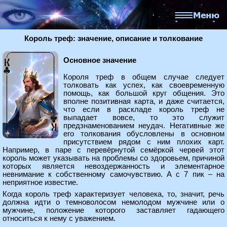
Король треф: значение, описание и толкование
Основное значение
Короля треф в общем случае следует
толковать как успех, как своевременную
помощь, как большой круг общения. Это
вполне позитивная карта, и даже считается,
что если в раскладе король треф не
выпадает вовсе, то это служит
предзнаменованием неудач. Негативные же
его толкования обусловлены в основном
присутствием рядом с ним плохих карт.
Например, в паре с перевёрнутой семёркой червей этот
король может указывать на проблемы со здоровьем, причиной
которых является невоздержанность и элементарное
невнимание к собственному самочувствию. А с 7 пик – на
неприятное известие.
Когда король треф характеризует человека, то, значит, речь
должна идти о темноволосом немолодом мужчине или о
мужчине, положение которого заставляет гадающего
относиться к нему с уважением.