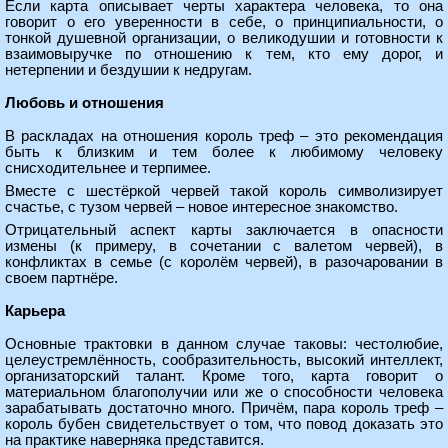
Если карта описывает черты характера человека, то она
говорит о его уверенности в себе, о принципиальности, о
тонкой душевной организации, о великодушии и готовности к
взаимовыручке по отношению к тем, кто ему дорог, и
нетерпении и бездушии к недругам.
Любовь и отношения
В раскладах на отношения король треф – это рекомендация
быть к близким и тем более к любимому человеку
снисходительнее и терпимее.
Вместе с шестёркой червей такой король символизирует
счастье, с тузом червей – новое интересное знакомство.
Отрицательный аспект карты заключается в опасности
измены (к примеру, в сочетании с валетом червей), в
конфликтах в семье (с королём червей), в разочаровании в
своем партнёре.
Карьера
Основные трактовки в данном случае таковы: честолюбие,
целеустремлённость, сообразительность, высокий интеллект,
организаторский талант. Кроме того, карта говорит о
материальном благополучии или же о способности человека
зарабатывать достаточно много. Причём, пара король треф –
король бубен свидетельствует о том, что повод доказать это
на практике наверняка представится.