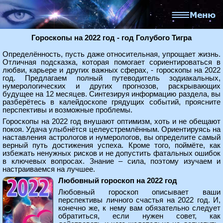
Гороскопы на 2022 год - год Голубого Тигра
Определённость, пусть даже относительная, упрощает жизнь.
Отличная подсказка, которая помогает сориентироваться в
любви, карьере и других важных сферах, - гороскопы на 2022
год. Предлагаем полный путеводитель зодиакальных,
нумерологических и других прогнозов, раскрывающих
будущее на 12 месяцев. Синтезируя информацию раздела, вы
разберётесь в калейдоскопе грядущих событий, проясните
перспективы и возможные проблемы.
Гороскопы на 2022 год внушают оптимизм, хоть и не обещают
покоя. Удача улыбнётся целеустремлённым. Ориентируясь на
наставления астрологов и нумерологов, вы определите самый
верный путь достижения успеха. Кроме того, поймёте, как
избежать ненужных рисков и не допустить фатальных ошибок
в ключевых вопросах. Знание – сила, поэтому изучаем и
настраиваемся на лучшее.
Любовный гороскоп на 2022 год
Любовный гороскоп описывает ваши
перспективы личного счастья на 2022 год. И,
конечно же, к нему вам обязательно следует
обратиться, если нужен совет, как