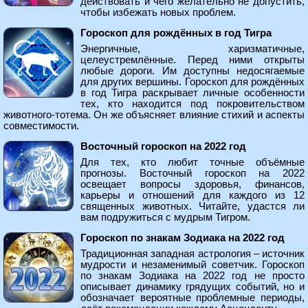
действовать и чего желательно не допустить,
чтобы избежать новых проблем.
Гороскоп для рождённых в год Тигра
Энергичные, харизматичные,
целеустремлённые. Перед ними открыты
любые дороги. Им доступны недосягаемые
для других вершины. Гороскоп для рождённых
в год Тигра раскрывает личные особенности
тех, кто находится под покровительством
животного-тотема. Он же объясняет влияние стихий и аспекты
совместимости.
Восточный гороскоп на 2022 год
Для тех, кто любит точные объёмные
прогнозы. Восточный гороскоп на 2022
освещает вопросы здоровья, финансов,
карьеры и отношений для каждого из 12
священных животных. Читайте, удастся ли
вам подружиться с мудрым Тигром.
Гороскоп по знакам Зодиака на 2022 год
Традиционная западная астрология – источник
мудрости и незаменимый советчик. Гороскоп
по знакам Зодиака на 2022 год не просто
описывает динамику грядущих событий, но и
обозначает вероятные проблемные периоды,