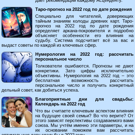
даёт рекомендации каждому Асценденту.
Таро-прогноз на 2022 год по дате рождения
Специально для читателей, доверяющих
тайным знаниям колоды древних карт. Таро-
прогноз на 2022 год по дате рождения
определяет аркана-покровителя и подробно
объясняет особенности его влияния на
судьбу. Система подсчитает всё за вас и
выдаст советы по каждой из ключевых сфер.
Нумерология на 2022 год: рассчитать
персональное число
Толкователи ошибаются. Прогнозы не дают
конкретики. Зато цифры исключительно
объективны. Нумерология на 2022 год – это
бесплатная возможность рассчитать
персональное число и получить конкретный
дельный совет, как добиться успеха.
Благоприятные дни для свадьбы:
Календарь на 2022 год
Что вы считаете ключевым аспектом влияния
на будущее своей семьи? Во что верите? От
этого зависят перспективы создаваемого вами
союза. Мы учтём именно эти параметры, и на
их основании поможем вам рассчитать