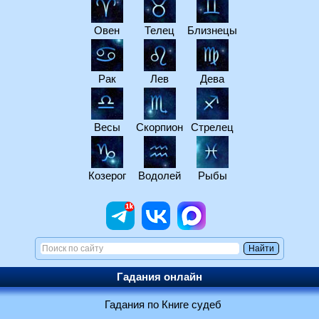
Овен
Телец
Близнецы
Рак
Лев
Дева
Весы
Скорпион
Стрелец
Козерог
Водолей
Рыбы
Гадания онлайн
Гадания по Книге судеб