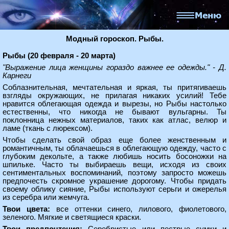
Модный гороскоп. Рыбы.
Рыбы (20 февраля - 20 марта)
"Выражение лица женщины гораздо важнее ее одежды." - Д.
Карнеги
Соблазнительная, мечтательная и яркая, ты притягиваешь
взгляды окружающих, не прилагая никаких усилий! Тебе
нравится облегающая одежда и вырезы, но Рыбы настолько
естественны, что никогда не бывают вульгарны. Ты
поклонница нежных материалов, таких как атлас, велюр и
ламе (ткань с люрексом).
Чтобы сделать свой образ еще более женственным и
романтичным, ты облачаешься в облегающую одежду, часто с
глубоким декольте, а также любишь носить босоножки на
шпильке. Часто ты выбираешь вещи, исходя из своих
сентиментальных воспоминаний, поэтому запросто можешь
предпочесть скромное украшение дорогому. Чтобы придать
своему облику сияние, Рыбы используют серьги и ожерелья
из серебра или жемчуга.
Твои цвета:
все оттенки синего, лилового, фиолетового,
зеленого. Мягкие и светящиеся краски.