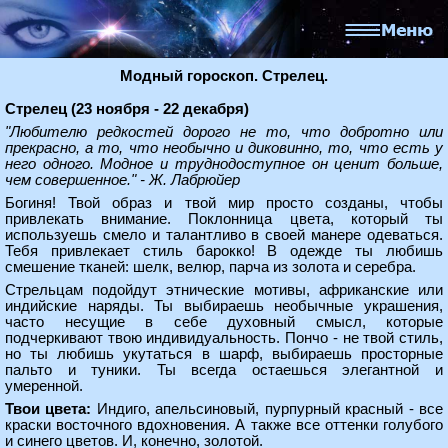
Модный гороскоп. Стрелец.
Стрелец (23 ноября - 22 декабря)
"Любителю редкостей дорого не то, что добротно или
прекрасно, а то, что необычно и диковинно, то, что есть у
него одного. Модное и труднодоступное он ценит больше,
чем совершенное." - Ж. Лабрюйер
Богиня! Твой образ и твой мир просто созданы, чтобы
привлекать внимание. Поклонница цвета, который ты
используешь смело и талантливо в своей манере одеваться.
Тебя привлекает стиль барокко! В одежде ты любишь
смешение тканей: шелк, велюр, парча из золота и серебра.
Стрельцам подойдут этнические мотивы, африканские или
индийские наряды. Ты выбираешь необычные украшения,
часто несущие в себе духовный смысл, которые
подчеркивают твою индивидуальность. Пончо - не твой стиль,
но ты любишь укутаться в шарф, выбираешь просторные
пальто и туники. Ты всегда остаешься элегантной и
умеренной.
Твои цвета:
Индиго, апельсиновый, пурпурный красный - все
краски восточного вдохновения. А также все оттенки голубого
и синего цветов. И, конечно, золотой.