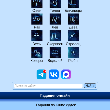
Овен
Телец
Близнецы
Рак
Лев
Дева
Весы
Скорпион
Стрелец
Козерог
Водолей
Рыбы
Гадания онлайн
Гадания по Книге судеб