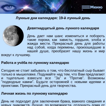
Лунные дни календаря: 19-й лунный день
Девятнадцатый день лунного календаря
День дает нам шанс измениться и побороть
такие пороки, как зависть, гордыня, злоба и
жажда мести. Прекрасный день для работы
над собой, когда перемены, произошедшие в
нашей душе, преобразят нашу жизнь и мир
вокруг к лучшему.
Работа и учёба по лунному календарю
Сегодня не стоит забывать о том, что бесплатный сыр бывает
только в мышеловке. Подумайте над тем, что Вам предлагают
и тщательно взвесьте все "За" и "Против". Возможны
"подводные камни". Будьте осторожней с новыми идеями и
проектами. Прекрасный день для творчества.
Личная жизнь по лунному календарю
День не подходит для заключения брака, важного свидания и
новых знакомств. Лучше, по возможности, отдохнуть дома от