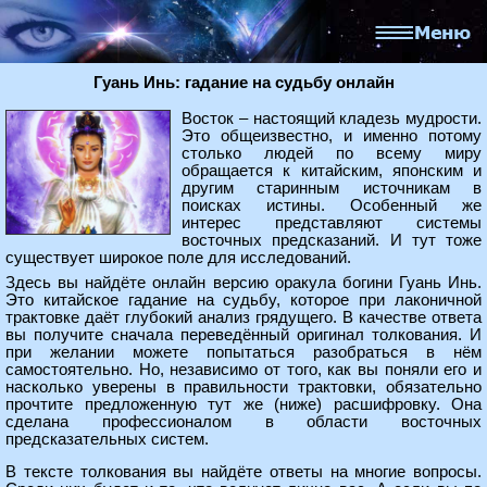
Гуань Инь: гадание на судьбу онлайн
Восток – настоящий кладезь мудрости.
Это общеизвестно, и именно потому
столько людей по всему миру
обращается к китайским, японским и
другим старинным источникам в
поисках истины. Особенный же
интерес представляют системы
восточных предсказаний. И тут тоже
существует широкое поле для исследований.
Здесь вы найдёте онлайн версию оракула богини Гуань Инь.
Это китайское гадание на судьбу, которое при лаконичной
трактовке даёт глубокий анализ грядущего. В качестве ответа
вы получите сначала переведённый оригинал толкования. И
при желании можете попытаться разобраться в нём
самостоятельно. Но, независимо от того, как вы поняли его и
насколько уверены в правильности трактовки, обязательно
прочтите предложенную тут же (ниже) расшифровку. Она
сделана профессионалом в области восточных
предсказательных систем.
В тексте толкования вы найдёте ответы на многие вопросы.