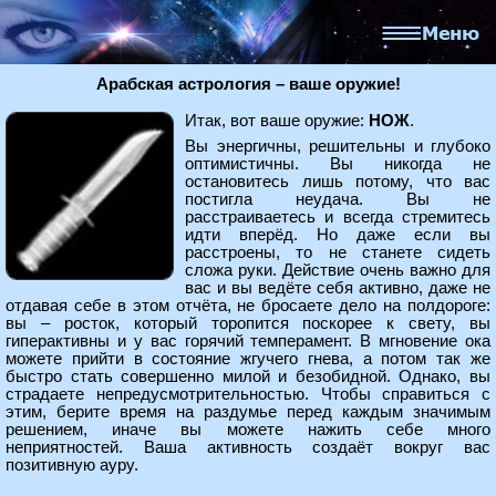
Арабская астрология – ваше оружие!
Итак, вот ваше оружие:
НОЖ
.
Вы энергичны, решительны и глубоко
оптимистичны. Вы никогда не
остановитесь лишь потому, что вас
постигла неудача. Вы не
расстраиваетесь и всегда стремитесь
идти вперёд. Но даже если вы
расстроены, то не станете сидеть
сложа руки. Действие очень важно для
вас и вы ведёте себя активно, даже не
отдавая себе в этом отчёта, не бросаете дело на полдороге:
вы – росток, который торопится поскорее к свету, вы
гиперактивны и у вас горячий темперамент. В мгновение ока
можете прийти в состояние жгучего гнева, а потом так же
быстро стать совершенно милой и безобидной. Однако, вы
страдаете непредусмотрительностью. Чтобы справиться с
этим, берите время на раздумье перед каждым значимым
решением, иначе вы можете нажить себе много
неприятностей. Ваша активность создаёт вокруг вас
позитивную ауру.