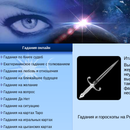
Гадания онлайн
Гадания по Книге судеб
Ит
Екатерининское гадание с толкованием
Вы
же
Гадание на любовь и отношения
не
Гадание на ближайшее будущее
вы
та
Гадание на желание
фа
Гадание на вопрос
не
Гадание Да Нет
Гадание на ситуацию
Гадания на картах Таро
Гадания и гороскопы на Pr
Гадания на игральных картах
Гадания на цыганских картах