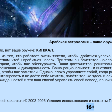
Арабская астрология – ваше оруж
ак, вот ваше оружие:
КИНЖАЛ
.
 из тех, кто работает очень тяжело, чтобы добиться успеха
ртвам, чтобы пробиться наверх. При этом, вы блистательно сп
удачи, чтобы вас обескуражить. Ваши достоинства: решительн
раженная индивидуальность. Ваша рациональность и инстинк
к, чтобы вас заметили. Однако, плохо управляете собой, когда р
нтазировать и не даёте себе мечтать, живёте только здесь и сей
ожиданностей и это ваш способ управлять своей повседневной 
edskazanie.ru
© 2003-2026
Условия использования и контакты
П