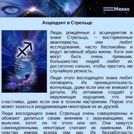
Асцендент в Стрельце
Люди, рождённые с асцендентом в
знаке Стрельца, – восторженные
авантюристы, они любят
исследования, часто беспокойны и
ведут активный образ жизни. Хотя они
могут быть очень прямыми,
большинство людей любят их
достаточно сильно, чтобы простить им
случайную резкость.
Люди этого восходящего знака любят
поговорить. Их проницательность
волнующа, даже если они не вникают в
детали. Их оптимизм создаёт у
окружающих ощущение, что они
счастливы, даже если они в плохом настроении. Порою это
может казаться раздражающим некоторым из их друзей.
Люди восходящего знака Стрельца очень самоуверенны и
обожают делиться своим мнением с окружающими, не
выясняя, хотят ли те этого или нет. Они кажутся
самонадеянными, некоторые считают их наивными. Их
чувство юмора всегда при них. Их беззаботность