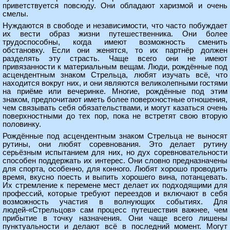
приветствуется повсюду. Они обладают харизмой и очень
смелы.
Нуждаются в свободе и независимости, что часто побуждает
их вести образ жизни путешественника. Они более
трудоспособны, когда имеют возможность сменить
обстановку. Если они женятся, то их партнёр должен
разделять эту страсть. Чаще всего они не имеют
привязанности к материальным вещам. Люди, рождённые под
асцендентным знаком Стрельца, любят изучать всё, что
находится вокруг них, и они являются великолепными гостями
на приёме или вечеринке. Многие, рождённые под этим
знаком, предпочитают иметь более поверхностные отношения,
чем связывать себя обязательствами, и могут казаться очень
поверхностными до тех пор, пока не встретят свою вторую
половинку.
Рождённые под асцендентным знаком Стрельца не выносят
рутины, они любят соревнования. Это делает рутину
серьёзным испытанием для них, но дух соревновательности
способен поддержать их интерес. Они словно предназначены
для спорта, особенно, для конного. Любят хорошо проводить
время, вкусно поесть и выпить хорошего вина, потанцевать.
Их стремление к перемене мест делает их подходящими для
профессий, которые требуют переездов и включают в себя
возможность участия в волнующих событиях. Для
людей-«Стрельцов» сам процесс путешествия важнее, чем
прибытие в точку назначения. Они чаще всего лишены
пунктуальности и делают всё в последний момент. Могут