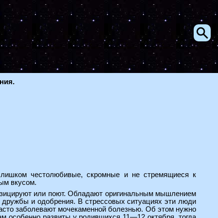
ния.
слишком честолюбивые, скромные и не стремящиеся к
ым вкусом.
музицируют или поют. Обладают оригинальным мышлением
 дружбы и одобрения. В стрессовых ситуациях эти люди
часто заболевают мочекаменной болезнью. Об этом нужно
кам особенно развиты у родившихся 11—12 октября, тогда