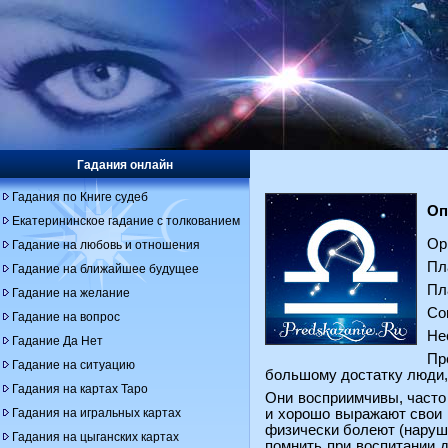
Гадания онлайн
Гадания по Книге судеб
Оп
Екатерининское гадание с толкованием
Ор
Гадание на любовь и отношения
Пл
Гадание на ближайшее будущее
Пл
Гадание на желание
Со
Гадание на вопрос
Не
Гадание Да Нет
Пр
Гадание на ситуацию
большому достатку люди,
Гадания на картах Таро
Они восприимчивы, часто
Гадания на игральных картах
и хорошо выражают свои 
физически болеют (наруш
Гадания на цыганских картах
помнить при воспитании д