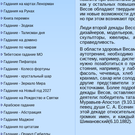
Гадания на картах Ленорман
как у остальных повышен
Весов обладают твердым 
Гадания на Рунах
им новые возможности дл
Книга перемен
но при этом возникают пр
Гадание - Зодиак
Люди второй декады Весов
дизайнеров, модельеров,
Гадание - Талисман дня
скульпторы, ювелиры, 
Гадание на домино
справедливость.
Гадание по чакрам
В области здоровья Веса
аутотренинг, необходимо
Тибетское гадание МО
систему, например, дисп
Гадание Пифагора
нужно позаботиться о пр
стояния, например, у ла
Гадание - Колесо фортуны
фасоль, чечевица, хлеб
Гадание - хрустальный шар
крахмал, сахар или солод
другие представители 
Гадание - Зеркало Мира
косточками. Более подро
Гадание на Новый год 2027
декады Весов, оставляю
деятели: победитель тата
Гадание на Рождество и Святки
Муравьев-Апостол (9.10.1
Арабское гадание
певец души С. А. Есенин 
этой декаде относительн
Гадание - Абстракция
громких имен, и каждый 
Гадание Маджонг
Шимановский(6.10.1882).
Гадания по цитатам
Гадание - Оракул Сибиллы