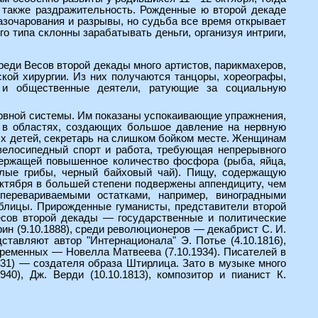
 также раздражительность. Рожденные ю второй декаде
азочарования и разрывы, но судьба все время открывает
 типа склонны зарабатывать деньги, организуя интриги,
реди Весов второй декады много артистов, парикмахеров,
ской хирургии. Из них получаются танцоры, хореографы,
и и общественные деятели, ратующие за социальную
ервной системы. Им показаны успокаивающие упражнения,
ть в областях, создающих большое давление на нервную
ых детей, секретарь на слишком бойком месте. Женщинам
 велосипедный спорт и работа, требующая непрерывного
одержащей повышенное количество фосфора (рыба, яйца,
белые грибы, черный байховый чай). Пищу, содержащую
 октября в большей степени подвержены аппендициту, чем
перевариваемыми остатками, например, виноградными
аблицы. Прирожденные гуманисты, представители второй
сов второй декады — государственные и политические
рин (9.10.1888), среди революционеров — декабрист С. И.
дставляют автор "Интернационала" Э. Потье (4.10.1816),
современных — Новелла Матвеева (7.10.1934). Писателей в
931) — создателя образа Штирлица. Зато в музыке много
40), Дж. Верди (10.10.1813), композитор и пианист К.