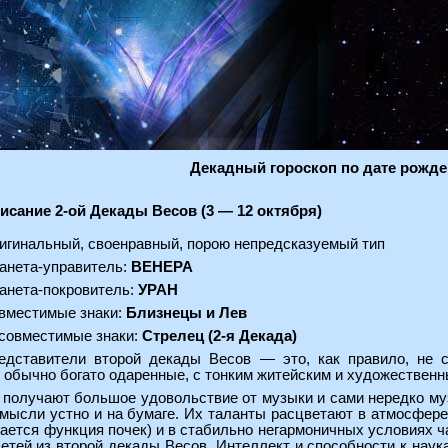
Декадный гороскоп по дате рожде
исание 2-ой Декады Весов (3 — 12 октября)
игинальный, своенравный, порою непредсказуемый тип
анета-управитель:
ВЕНЕРА
анета-покровитель:
УРАН
вместимые знаки:
Близнецы и Лев
совместимые знаки:
Стрелец (2-я Декада)
едставители второй декады Весов — это, как правило, не 
 обычно богато одаренные, с тонким житейским и художественн
 получают большое удовольствие от музыки и сами нередко 
мысли устно и на бумаге. Их таланты расцветают в атмосфере
ается функция почек) и в стабильно негармоничных условиях 
етей из второй декады Весов. Интеллект и способности к нау