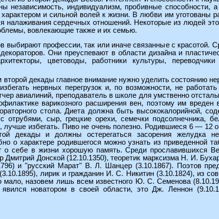
ы независимость, индивидуализм, пробивные способности, а
характером и сильной волей к жизни. В любви им уготованы р
я налаживания сердечных отношений. Некоторые из людей этого
облемы, вовлекающие также и их семью.
 выбирают профессии, так или иначе связанные с красотой. С
 декораторов. Они преуспевают в области дизайна и пластиче
архитекторы, цветоводы, работники культуры, переводчик
м второй декады главное внимание нужно уделить состоянию н
 избегать нервных перегрузок и, по возможности, не работа
етчер авиалиний, преподаватель в школе для умственно отстал
офилактике варикозного расширения вен, поэтому им вреден
бораторного стола. Диета должна быть высококалорийной, с
 с отрубями, сыр, грецкие орехи, семечки подсолнечника, 
, лучше избегать. Пиво не очень полезно. Родившиеся 6 — 12
этой декады и должны остерегаться засорения желудка не
бно о характере родившегося можно узнать из приведенной т
т о себе в жизни хорошую память. Среди прославившихся Ве
р Дмитрий Донской (12.10.1350), теоретик марксизма Н. И. Буха
796) и "русский Марат" В. Л. Шанцер (3.10.1867). Поэтов пре
(3.10.1895), лирик и гражданин И. С. Никитин (3.10.1824), из 
о мало, назовем лишь всем известного Ю. С. Семенова (8.10.1
явился новатором в своей области, это Дж. Леннон (9.10.19