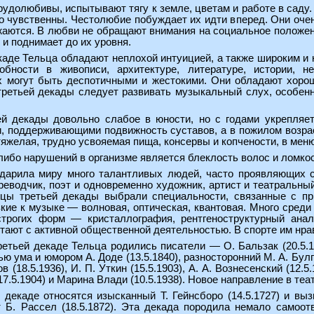
рудолюбивы, испытывают тягу к земле, цветам и работе в саду
о чувственны. Честолюбие побуждает их идти вперед. Они оче
аются. В любви не обращают внимания на социальное положение
и поднимает до их уровня.
каде Тельца обладают неплохой интуицией, а также широким и
бности в живописи, архитектуре, литературе, истории, н
х могут быть деспотичными и жестокими. Они обладают хоро
третьей декады следует развивать музыкальный слух, особен
й декады довольно слабое в юности, но с годами укрепляет
, поддерживающими подвижность суставов, а в пожилом возрас
яжелая, трудно усвояемая пища, консервы и копчености, в мен
ибо нарушений в организме является блеклость волос и ломкост
дарила миру много талантливых людей, часто проявляющих с
еводчик, поэт и одновременно художник, артист и театральны
цы третьей декады выбрали специальности, связанные с при
кие к музыке — волновая, оптическая, квантовая. Много среди 
строгих форм — кристаллография, рентгеноструктурный ана
етают с активной общественной деятельностью. В спорте им нра
етьей декаде Тельца родились писатели — О. Бальзак (20.5.17
ума и юмором А. Доде (13.5.1840), разносторонний М. А. Булгак
(18.5.1936), И. П. Уткин (15.5.1903), А. А. Вознесенский (12.
7.5.1904) и Марина Влади (10.5.1938). Новое направление в теат
 декаде относятся изысканный Т. Гейнсборо (14.5.1727) и вы
Б. Рассел (18.5.1872). Эта декада породила немало самоотв