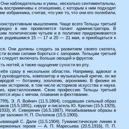
. Они наблюдательны и умны, несколько сентиментальны,
нь восприимчивы к отношению, с которым к ним подходят
 избранника, считая, что уже то, что они его полюбили,
 конструктивным мышлением. Чаще всего Тельцы третьей
ередко в них проявляется талант администратора. В
шим политическим чутьем и в политике придерживаются
но родившимся 15 — 17 и 20 — 21 мая, и приобщаться к
ся. Они должны следить за развитием своего скелета,
ти всеми силами бороться с запорами. Тельцам третьей
ю следует включать больше овощей и фруктов.
ь ногтей, а также ощущение сухости во рту.
ебя сразу в нескольких областях. Например, адвокат и
й руководитель, композитор и музыкальный критик, он же
родой — ботанику, зоологию, агрономию. В физике их
них историков, в том числе историков искусства и науки.
лиз, кристаллохимия. Свою профессию Тельцы третьей
вятся игры с мячом, плавание и фехтование.
99), Э. Л. Войнич (11.5.1864), создавшая сильный образ
ов (15.5.1891), хирург и писатель Ю. Крелин (15.5.1929),
5.1933), И. Северянин (16.5.1887). Незабываемые образы в
ре заложил Н. П. Охлопков (15.5.1900).
зывающий С. Дали (11.5.1904). Гуманистическую линию в
ерженных героев — А. П. Маресьева (20.5.1916), П. П.