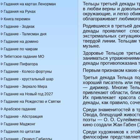
Тельцы третьей декады т
Гадания на картах Ленорман
в любви верны и довольн
Гадания на Рунах
окружающие, и легко обиж
облагораживает любимого 
Книга перемен
Родившиеся в третьей де
Гадание - Зодиак
декады проявляют спосо
Гадание - Талисман дня
экстремальных ситуация
твердой линии. Тельцам 
Гадание на домино
музыке.
Гадание по чакрам
Здоровье Тельцов третье
Тибетское гадание МО
заниматься упражнениями
декады противопоказана т
Гадание Пифагора
Первым признаком каких-л
Гадание - Колесо фортуны
Третья декада Тельца по
Гадание - хрустальный шар
хороший писатель или пер
Гадание - Зеркало Мира
— дирижер. Многие Тель
привлекают области, близ
Гадание на Новый год 2027
Их привлекает красота 
Гадание на Рождество и Святки
декады, как правило, соч
Арабское гадание
Среди знаменитостей в тр
Овода, блещущий живостью 
Гадание - Абстракция
поэты — О. О. Сулейменов 
Гадание Маджонг
кино создали Жан Габен (1
Гадания по цитатам
Среди художников к этой
философии представляет 
Гадание - Оракул Сибиллы