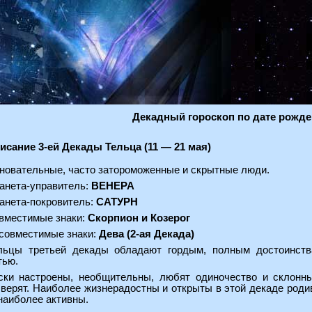
Декадный гороскоп по дате рожде
исание 3-ей Декады Тельца (11 — 21 мая)
новательные, часто затороможенные и скрытные люди.
анета-управитель:
ВЕНЕРА
анета-покровитель:
САТУРН
вместимые знаки:
Скорпион и Козерог
совместимые знаки:
Дева (2-ая Декада)
льцы третьей декады обладают гордым, полным достоинств
тью.
ски настроены, необщительны, любят одиночество и склонны
о верят. Наиболее жизнерадостны и открыты в этой декаде ро
наиболее активны.