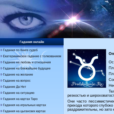
Гадания онлайн
Гадания по Книге судеб
Оп
Екатерининское гадание с толкованием
Ос
Гадание на любовь и отношения
Пл
Гадание на ближайшее будущее
Пл
Гадание на желание
Со
Гадание на вопрос
Не
Гадание Да Нет
Те
Гадание на ситуацию
резкостью и шероховатос
Гадания на картах Таро
Они часто пессимистиче
Гадания на игральных картах
прихода которого глубок
раздражительны, но зато 
Гадания на цыганских картах