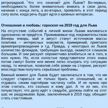
ретроградной. Что это означает для Львов? Во-первых,
необходимость более внимательно вникать в свои дела,
начиная с конца лета, а во-вторых, проявлять в этот период
силу воли, когда речь будет идти о кровных интересах.
Отношения и любовь: гороскоп на 2019 год для Льва
На отсутствие событий в личной жизни Львам жаловаться
однозначно не придётся. Проживаемые под покровительством
Венеры январь, май и август станут источником массы
позитива – интересных знакомств, примирений, приятного
времяпрепровождения и т.д. Правда, у некоторых из Львов
количество флюидов, требующих выхода, окажется слишком
большим. И они рискуют опрометчиво влюбиться не в того, в
кого нужно. Но, если холостые представители этого знака
потом смогут более или менее легко отыграть эту ситуацию
назад, то женатые, позволив себе роман на стороне, рискуют
впоследствии получить серьёзные проблемы.
Важный момент для Львов будет заключаться в том, что им
следует стараться не только брать от отношений, но и
отдавать своим партнёрам частичку себя. И не нужно при
этом считать, кто сколько и кому дал. А те из них, кто
почувствует, что дело идёт к свадьбе, должны пойти на этот
шаг, не раздумывая. Брак, заключённый в 2019 году, обещает
стать счастливым.