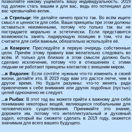
позволяйте никому ущемлять вашу индивидуальность. 2019
год должен стать вашим и для вас, ведь его потенциал для
вас чрезвычайно велик.
...в Стрельце
: Не делайте ничего просто так. Во всём ищите
смысл и ценности для себя. Ваши принципы при этом должны
оставаться неизменными, потому что только так вы не
пострадаете морально и эстетически. Если представится
возможность занять лидирующую позицию в том, что вы
считаете для себя важным, обязательно используйте её.
...в Козероге
: Преследуйте в первую очередь собственные
цели. Причём этому правилу вам желательно следовать во
всём. И только для близких в этом смысле должно быть
сделано исключение, потому что в отношениях с этими
людьми не работают принципы контактов с внешним миром.
...в Водолее
: Если сочтёте нужным что-то изменить в своей
жизни, делайте это. В 2019 году вам это дастся легче, чем в
другое время. Но будьте разумны: что-то менять ради
привлечения к себе внимания или других подобных (пустых)
целей однозначно не следует.
...в Рыбах
: В этот год вы можете прийти к важному для себя
пониманию некоторых вещей, являющихся глобальными для
человеческого существования. Принимайте это знание,
дорожите им, потому что интеллектуальный и духовный
задел, который вы сможете сделать в 2019 году, окажется
значимым для всего вашего будущего.