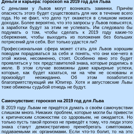
Деньги и карьера: гороскоп на 2019 год для Льва
С деньгами у Львов могут возникать заминки. Причём
опасность этого будет существовать для них в течение всего
года. Но не факт, что дело тут окажется в слишком низких
доходах. Более вероятно, что это запросы у Львов повысятся,
а заработки будут за этим не успевать. Им следовало бы
подумать о том, чтобы сделать к 2019 году какие-то
сбережения, чтобы выходить из положения без больших
потрясений для себя. Вот только удастся ли?
Профессиональная сфера может стать для Львов хорошим
поводом порадоваться за себя и понять, что они кое-чего в
этой жизни, несомненно, стоят. Особенно явно это будет
проявляться у тех представителей знака, которые родились в
июле. В этом случае возможны даже карьерные успехи,
которые, как будет казаться, ни на чём не основаны и
произойдут неожиданно. Об этом позаботится
благоприятствующий им Юпитер. Хотя и августовские Львы
тоже обижены судьбой отнюдь не будут.
Самочувствие: гороскоп на 2019 год для Льва
В 2019 году Львам не придётся думать о своём самочувствии
слишком много. Никаких проблем, которые могли бы привести
к критическим сложностям со здоровьем, не ожидается. Но
только пусть такой прогноз не приведёт к тому, что люди этого
знака станут демонстративно пренебрегать симптомами,
подаваемыми их организмами. Если что-то болит, то на это