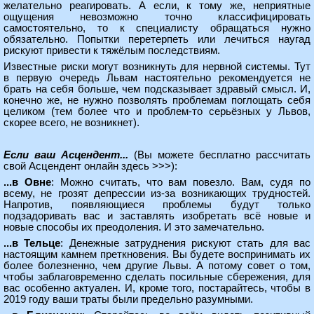
желательно реагировать. А если, к тому же, неприятные
ощущения невозможно точно классифицировать
самостоятельно, то к специалисту обращаться нужно
обязательно. Попытки перетерпеть или лечиться наугад
рискуют привести к тяжёлым последствиям.
Известные риски могут возникнуть для нервной системы. Тут
в первую очередь Львам настоятельно рекомендуется не
брать на себя больше, чем подсказывает здравый смысл. И,
конечно же, не нужно позволять проблемам поглощать себя
целиком (тем более что и проблем-то серьёзных у Львов,
скорее всего, не возникнет).
Если ваш Асцендент...
(Вы можете
бесплатно рассчитать
свой Асцендент онлайн здесь >>>
):
...в Овне
: Можно считать, что вам повезло. Вам, судя по
всему, не грозят депрессии из-за возникающих трудностей.
Напротив, появляющиеся проблемы будут только
подзадоривать вас и заставлять изобретать всё новые и
новые способы их преодоления. И это замечательно.
...в Тельце
: Денежные затруднения рискуют стать для вас
настоящим камнем преткновения. Вы будете воспринимать их
более болезненно, чем другие Львы. А потому совет о том,
чтобы заблаговременно сделать посильные сбережения, для
вас особенно актуален. И, кроме того, постарайтесь, чтобы в
2019 году ваши траты были предельно разумными.