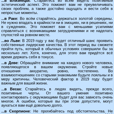
...в Близнецах
: Старайтесь во всём видеть позитивный
эстетический аспект. Это поможет вам не преувеличивать
своих проблем, а также достойно ощущать и вести себя в
непростые моменты.
...в Раке
: Во всём старайтесь держаться золотой середины.
Не нужно впадать в крайности ни в эмоциях, ни в решениях, ни
в суждениях. Это поможет вам с меньшими усилиями
справляться с возникающими затруднениями и не наделать
глупостей на ровном месте.
...во Льве
: В 2019 году у вас будет отличный шанс проявить
собственные лидерские качества. В этот период вы сможете
пройти путь, который в обычных условиях совершили бы за
несколько лет. Хотя, конечно, для этого вам придётся всё
время держать себя в тонусе.
...в Деве
: Обращайте внимание на каждого нового человека,
появляющегося в вашем окружении. Стройте новые
отношения аккуратно, ровно, постепенно. Во
взаимоотношениях со старыми знакомыми будьте лояльны и в
меру критичны. Человеческий фактор в 2019 году будет
важным для вашей жизни.
...в Весах
: Старайтесь в людях видеть, прежде всего,
позитивные черты. От вашего умения позитивно
контактировать с окружающими будет для вас зависеть очень
многое. А ошибки, которые вы при этом допустите, могут
аукаться вам ещё довольно долго.
...в Скорпионе
: Не прогибайтесь под обстоятельства. Не