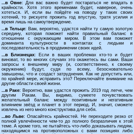
...в Овне
: Для вас важно будет постараться не впадать в
крайности. Хотя этого временами будет, наверное, очень
хотеться. И, если вы пойдёте на поводу у таких своих
хотений, то рискуете прожить год впустую, тратя усилия и
время лишь на самоутверждение.
...в Тельце
: Вам, вероятно, удастся найти ту самую золотую
середину, которая поможет найти правильный баланс в
отношении с окружающим миром. В этом вам поможет
доминанта культурности в контактах с людьми и
последовательность в продвижении своих идей.
...в Близнецах
: Если в ваших проблемах кто-то и будет
виноват, то во многих случаях это окажетесь вы сами. Ваши
запросы к внешнему миру (и, соответственно, к своему
окружению) будут, судя по всему, безосновательно
завышены, что и создаст затруднения. Как не допустить или,
по крайней мере, исправить это? Переключайте внимание на
другие области своей жизни.
...в Раке
: Вероятно, вам удастся прожить 2019 год легче, чем
другим Ракам. Вы, видимо, сумеете почувствовать
желательный баланс между позитивным и негативным
влиянием звёзд и планет в этот период. И, значит, сможете
извлечь из него много конструктива для себя.
...во Льве
: Опасайтесь крайностей. Не переходите резко от
полной увлечённости чем-то до полного безразличия к этой
теме. А кроме того, не пытайтесь что-либо доказывать людям,
находящимся на противоположных с вами позициях либо