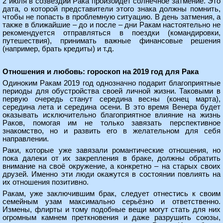
2 июля в созвездии Рака произойдёт солнечное затмение. Это
дата, о которой представители этого знака должны помнить,
чтобы не попасть в проблемную ситуацию. В день затмения, а
также в ближайшие – до и после – дни Ракам настоятельно не
рекомендуется отправляться в поездки (командировки,
путешествия), принимать важные финансовые решения
(например, брать кредиты) и т.д.
Отношения и любовь: гороскоп на 2019 год для Рака
Одиноким Ракам 2019 год однозначно подарит благоприятные
периоды для обустройства своей личной жизни. Таковыми в
первую очередь станут середина весны (конец марта),
середина лета и середина осени. В это время Венера будет
оказывать исключительно благоприятное влияние на жизнь
Раков, помогая им не только завязать перспективное
знакомство, но и развить его в желательном для себя
направлении.
Раки, которые уже завязали романтические отношения, но
пока далеки от их закрепления в браке, должны обратить
внимание на своё окружение, а конкретно – на старых своих
друзей. Именно эти люди окажутся в состоянии повлиять на
их отношения позитивно.
Ракам, уже заключившим брак, следует отнестись к своим
семейным узам максимально серьёзно и ответственно.
Измены, флирты и тому подобные вещи могут стать для них
огромным камнем преткновения и даже разрушить союзы,