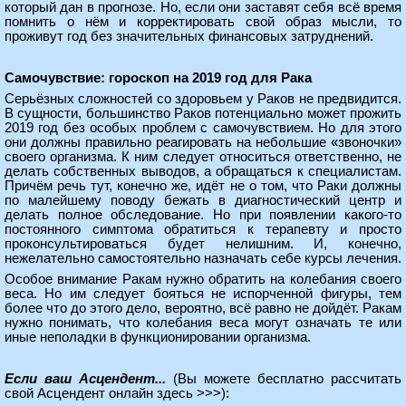
который дан в прогнозе. Но, если они заставят себя всё время
помнить о нём и корректировать свой образ мысли, то
проживут год без значительных финансовых затруднений.
Самочувствие: гороскоп на 2019 год для Рака
Серьёзных сложностей со здоровьем у Раков не предвидится.
В сущности, большинство Раков потенциально может прожить
2019 год без особых проблем с самочувствием. Но для этого
они должны правильно реагировать на небольшие «звоночки»
своего организма. К ним следует относиться ответственно, не
делать собственных выводов, а обращаться к специалистам.
Причём речь тут, конечно же, идёт не о том, что Раки должны
по малейшему поводу бежать в диагностический центр и
делать полное обследование. Но при появлении какого-то
постоянного симптома обратиться к терапевту и просто
проконсультироваться будет нелишним. И, конечно,
нежелательно самостоятельно назначать себе курсы лечения.
Особое внимание Ракам нужно обратить на колебания своего
веса. Но им следует бояться не испорченной фигуры, тем
более что до этого дело, вероятно, всё равно не дойдёт. Ракам
нужно понимать, что колебания веса могут означать те или
иные неполадки в функционировании организма.
Если ваш Асцендент...
(Вы можете
бесплатно рассчитать
свой Асцендент онлайн здесь >>>
):