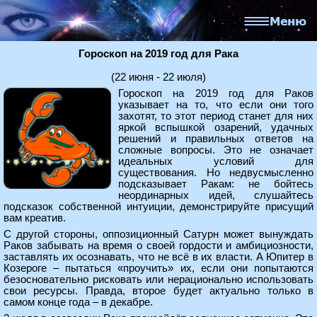
Гороскоп на 2019 год для Рака
(22 июня - 22 июля)
Гороскоп на 2019 год для Раков
указывает на то, что если они того
захотят, то этот период станет для них
яркой вспышкой озарений, удачных
решений и правильных ответов на
сложные вопросы. Это не означает
идеальных условий для
существования. Но недвусмысленно
подсказывает Ракам: не бойтесь
неординарных идей, слушайтесь
подсказок собственной интуиции, демонстрируйте присущий
вам креатив.
С другой стороны, оппозиционный Сатурн может вынуждать
Раков забывать на время о своей гордости и амбициозности,
заставлять их осознавать, что не всё в их власти. А Юпитер в
Козероге – пытаться «проучить» их, если они попытаются
безосновательно рисковать или нерационально использовать
свои ресурсы. Правда, второе будет актуально только в
самом конце года – в декабре.