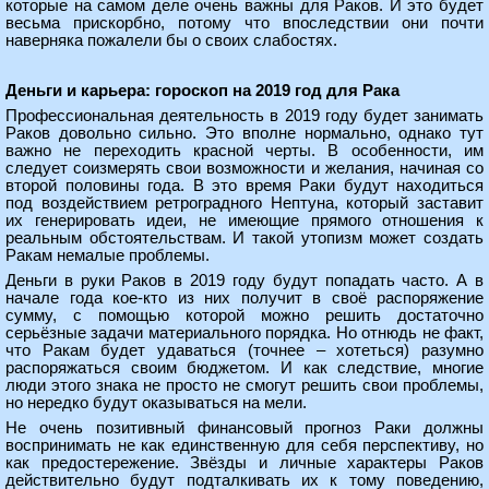
которые на самом деле очень важны для Раков. И это будет
весьма прискорбно, потому что впоследствии они почти
наверняка пожалели бы о своих слабостях.
Деньги и карьера: гороскоп на 2019 год для Рака
Профессиональная деятельность в 2019 году будет занимать
Раков довольно сильно. Это вполне нормально, однако тут
важно не переходить красной черты. В особенности, им
следует соизмерять свои возможности и желания, начиная со
второй половины года. В это время Раки будут находиться
под воздействием ретроградного Нептуна, который заставит
их генерировать идеи, не имеющие прямого отношения к
реальным обстоятельствам. И такой утопизм может создать
Ракам немалые проблемы.
Деньги в руки Раков в 2019 году будут попадать часто. А в
начале года кое-кто из них получит в своё распоряжение
сумму, с помощью которой можно решить достаточно
серьёзные задачи материального порядка. Но отнюдь не факт,
что Ракам будет удаваться (точнее – хотеться) разумно
распоряжаться своим бюджетом. И как следствие, многие
люди этого знака не просто не смогут решить свои проблемы,
но нередко будут оказываться на мели.
Не очень позитивный финансовый прогноз Раки должны
воспринимать не как единственную для себя перспективу, но
как предостережение. Звёзды и личные характеры Раков
действительно будут подталкивать их к тому поведению,