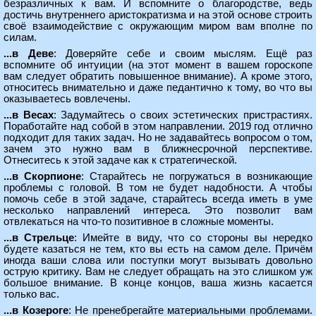
безразличных к вам. И вспомните о благородстве, ведь
достичь внутреннего аристократизма и на этой основе строить
своё взаимодействие с окружающим миром вам вполне по
силам.
...в Деве
: Доверяйте себе и своим мыслям. Ещё раз
вспомните об интуиции (на этот момент в вашем гороскопе
вам следует обратить повышенное внимание). А кроме этого,
относитесь внимательно и даже педантично к тому, во что вы
оказываетесь вовлечены.
...в Весах
: Задумайтесь о своих эстетических пристрастиях.
Поработайте над собой в этом направлении. 2019 год отлично
подходит для таких задач. Но не задавайтесь вопросом о том,
зачем это нужно вам в ближнесрочной перспективе.
Отнеситесь к этой задаче как к стратегической.
...в Скорпионе
: Старайтесь не погружаться в возникающие
проблемы с головой. В том не будет надобности. А чтобы
помочь себе в этой задаче, старайтесь всегда иметь в уме
несколько направлений интереса. Это позволит вам
отвлекаться на что-то позитивное в сложные моменты.
...в Стрельце
: Имейте в виду, что со стороны вы нередко
будете казаться не тем, кто вы есть на самом деле. Причём
иногда ваши слова или поступки могут вызывать довольно
острую критику. Вам не следует обращать на это слишком уж
большое внимание. В конце концов, ваша жизнь касается
только вас.
...в Козероге
: Не пренебрегайте материальными проблемами.