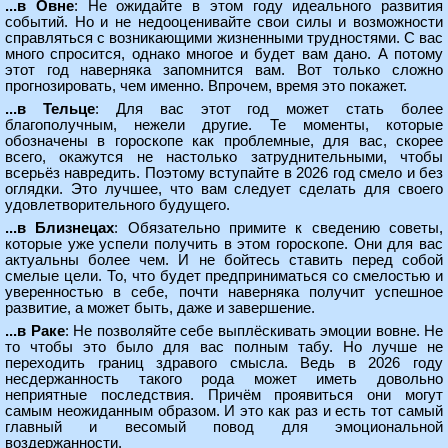
...в Овне
: Не ожидайте в этом году идеального развития
событий. Но и не недооценивайте свои силы и возможности
справляться с возникающими жизненными трудностями. С вас
много спросится, однако многое и будет вам дано. А потому
этот год наверняка запомнится вам. Вот только сложно
прогнозировать, чем именно. Впрочем, время это покажет.
...в Тельце
: Для вас этот год может стать более
благополучным, нежели другие. Те моменты, которые
обозначены в гороскопе как проблемные, для вас, скорее
всего, окажутся не настолько затруднительными, чтобы
всерьёз навредить. Поэтому вступайте в 2026 год смело и без
оглядки. Это лучшее, что вам следует сделать для своего
удовлетворительного будущего.
...в Близнецах
: Обязательно примите к сведению советы,
которые уже успели получить в этом гороскопе. Они для вас
актуальны более чем. И не бойтесь ставить перед собой
смелые цели. То, что будет предприниматься со смелостью и
уверенностью в себе, почти наверняка получит успешное
развитие, а может быть, даже и завершение.
...в Раке
: Не позволяйте себе выплёскивать эмоции вовне. Не
то чтобы это было для вас полным табу. Но лучше не
переходить границ здравого смысла. Ведь в 2026 году
несдержанность такого рода может иметь довольно
неприятные последствия. Причём проявиться они могут
самым неожиданным образом. И это как раз и есть тот самый
главный и весомый повод для эмоциональной
воздержанности.