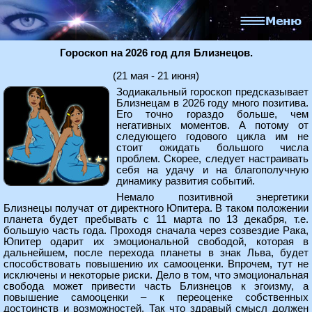
Гороскоп на 2026 год для Близнецов.
(21 мая - 21 июня)
Зодиакальный гороскоп предсказывает
Близнецам в 2026 году много позитива.
Его точно гораздо больше, чем
негативных моментов. А потому от
следующего годового цикла им не
стоит ожидать большого числа
проблем. Скорее, следует настраивать
себя на удачу и на благополучную
динамику развития событий.
Немало позитивной энергетики
Близнецы получат от директного Юпитера. В таком положении
планета будет пребывать с 11 марта по 13 декабря, т.е.
большую часть года. Проходя сначала через созвездие Рака,
Юпитер одарит их эмоциональной свободой, которая в
дальнейшем, после перехода планеты в знак Льва, будет
способствовать повышению их самооценки. Впрочем, тут не
исключены и некоторые риски. Дело в том, что эмоциональная
свобода может привести часть Близнецов к эгоизму, а
повышение самооценки – к переоценке собственных
достоинств и возможностей. Так что здравый смысл должен