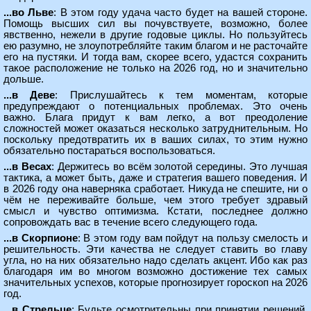
...во Льве
: В этом году удача часто будет на вашей стороне.
Помощь высших сил вы почувствуете, возможно, более
явственно, нежели в другие годовые циклы. Но пользуйтесь
ею разумно, не злоупотребляйте таким благом и не расточайте
его на пустяки. И тогда вам, скорее всего, удастся сохранить
такое расположение не только на 2026 год, но и значительно
дольше.
...в Деве
: Прислушайтесь к тем моментам, которые
предупреждают о потенциальных проблемах. Это очень
важно. Блага придут к вам легко, а вот преодоление
сложностей может оказаться несколько затруднительным. Но
поскольку предотвратить их в ваших силах, то этим нужно
обязательно постараться воспользоваться.
...в Весах
: Держитесь во всём золотой середины. Это лучшая
тактика, а может быть, даже и стратегия вашего поведения. И
в 2026 году она наверняка сработает. Никуда не спешите, ни о
чём не переживайте больше, чем этого требует здравый
смысл и чувство оптимизма. Кстати, последнее должно
сопровождать вас в течение всего следующего года.
...в Скорпионе
: В этом году вам пойдут на пользу смелость и
решительность. Эти качества не следует ставить во главу
угла, но на них обязательно надо сделать акцент. Ибо как раз
благодаря им во многом возможно достижение тех самых
значительных успехов, которые прогнозирует гороскоп на 2026
год.
...в Стрельце
: Будьте осмотрительны при принятии решений.