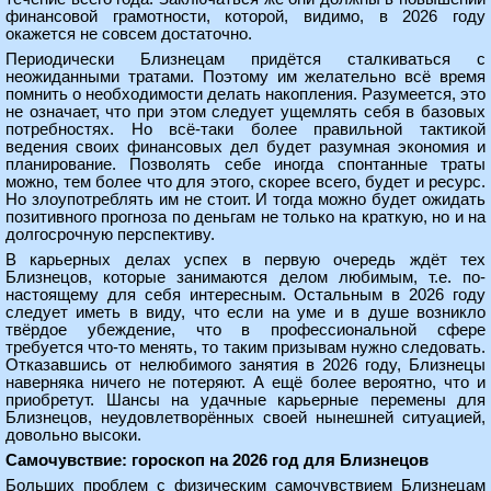
финансовой грамотности, которой, видимо, в 2026 году
окажется не совсем достаточно.
Периодически Близнецам придётся сталкиваться с
неожиданными тратами. Поэтому им желательно всё время
помнить о необходимости делать накопления. Разумеется, это
не означает, что при этом следует ущемлять себя в базовых
потребностях. Но всё-таки более правильной тактикой
ведения своих финансовых дел будет разумная экономия и
планирование. Позволять себе иногда спонтанные траты
можно, тем более что для этого, скорее всего, будет и ресурс.
Но злоупотреблять им не стоит. И тогда можно будет ожидать
позитивного прогноза по деньгам не только на краткую, но и на
долгосрочную перспективу.
В карьерных делах успех в первую очередь ждёт тех
Близнецов, которые занимаются делом любимым, т.е. по-
настоящему для себя интересным. Остальным в 2026 году
следует иметь в виду, что если на уме и в душе возникло
твёрдое убеждение, что в профессиональной сфере
требуется что-то менять, то таким призывам нужно следовать.
Отказавшись от нелюбимого занятия в 2026 году, Близнецы
наверняка ничего не потеряют. А ещё более вероятно, что и
приобретут. Шансы на удачные карьерные перемены для
Близнецов, неудовлетворённых своей нынешней ситуацией,
довольно высоки.
Самочувствие: гороскоп на 2026 год для Близнецов
Больших проблем с физическим самочувствием Близнецам