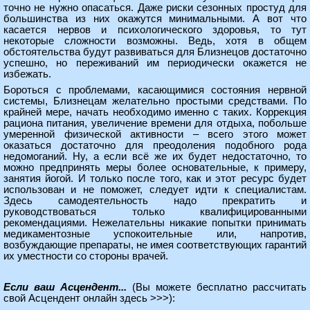
точно не нужно опасаться. Даже риски сезонных простуд для
большинства из них окажутся минимальными. А вот что
касается нервов и психологического здоровья, то тут
некоторые сложности возможны. Ведь, хотя в общем
обстоятельства будут развиваться для Близнецов достаточно
успешно, но переживаний им периодически окажется не
избежать.
Бороться с проблемами, касающимися состояния нервной
системы, Близнецам желательно простыми средствами. По
крайней мере, начать необходимо именно с таких. Коррекция
рациона питания, увеличение времени для отдыха, побольше
умеренной физической активности – всего этого может
оказаться достаточно для преодоления подобного рода
недомоганий. Ну, а если всё же их будет недостаточно, то
можно предпринять меры более основательные, к примеру,
занятия йогой. И только после того, как и этот ресурс будет
использован и не поможет, следует идти к специалистам.
Здесь самодеятельность надо прекратить и
руководствоваться только квалифицированными
рекомендациями. Нежелательны никакие попытки принимать
медикаментозные успокоительные или, напротив,
возбуждающие препараты, не имея соответствующих гарантий
их уместности со стороны врачей.
Если ваш Асцендент...
(Вы можете
бесплатно рассчитать
свой Асцендент онлайн здесь >>>
):