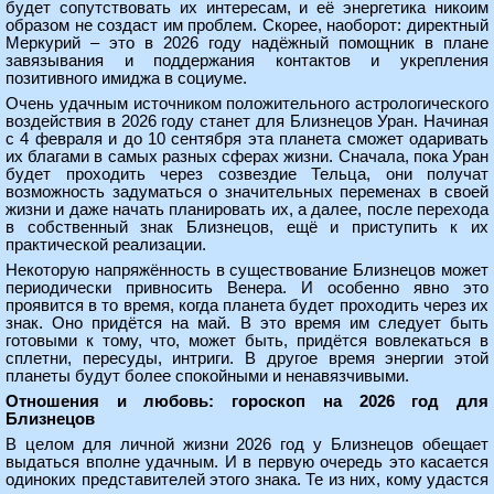
будет сопутствовать их интересам, и её энергетика никоим
образом не создаст им проблем. Скорее, наоборот: директный
Меркурий – это в 2026 году надёжный помощник в плане
завязывания и поддержания контактов и укрепления
позитивного имиджа в социуме.
Очень удачным источником положительного астрологического
воздействия в 2026 году станет для Близнецов Уран. Начиная
с 4 февраля и до 10 сентября эта планета сможет одаривать
их благами в самых разных сферах жизни. Сначала, пока Уран
будет проходить через созвездие Тельца, они получат
возможность задуматься о значительных переменах в своей
жизни и даже начать планировать их, а далее, после перехода
в собственный знак Близнецов, ещё и приступить к их
практической реализации.
Некоторую напряжённость в существование Близнецов может
периодически привносить Венера. И особенно явно это
проявится в то время, когда планета будет проходить через их
знак. Оно придётся на май. В это время им следует быть
готовыми к тому, что, может быть, придётся вовлекаться в
сплетни, пересуды, интриги. В другое время энергии этой
планеты будут более спокойными и ненавязчивыми.
Отношения и любовь: гороскоп на 2026 год для
Близнецов
В целом для личной жизни 2026 год у Близнецов обещает
выдаться вполне удачным. И в первую очередь это касается
одиноких представителей этого знака. Те из них, кому удастся