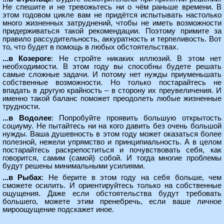
Не спешите и не тревожьтесь ни о чём раньше времени. В
этом годовом цикле вам не придётся испытывать настолько
много жизненных затруднений, чтобы не иметь возможности
придерживаться такой рекомендации. Поэтому примите за
правило рассудительность, аккуратность и терпеливость. Вот
то, что будет в помощь в любых обстоятельствах.
...в Козероге
: Не стройте никаких иллюзий. В этом нет
необходимости. В этом году вы способны будете решать
самые сложные задачи. И потому нет нужды приуменьшать
собственные возможности. Но только постарайтесь не
впадать в другую крайность – в сторону их преувеличения. И
именно такой баланс поможет преодолеть любые жизненные
трудности.
...в Водолее
: Попробуйте проявить большую открытость
социуму. Не пытайтесь ни на кого давить без очень большой
нужды. Ваша душевность в этом году может оказаться более
полезной, нежели упрямство и принципиальность. А в целом
постарайтесь раскрепоститься и почувствовать себя, как
говорится, самим (самой) собой. И тогда многие проблемы
будут решены минимальными усилиями.
...в Рыбах
: Не берите в этом году на себя больше, чем
сможете осилить. И ориентируйтесь только на собственные
ощущения. Даже если обстоятельства будут требовать
большего, можете этим пренебречь, если ваше личное
мироощущение подскажет иное.