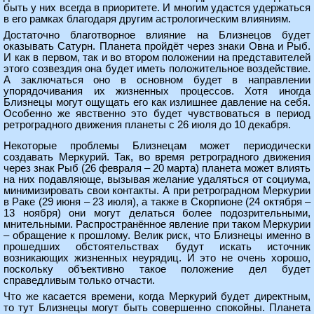
быть у них всегда в приоритете. И многим удастся удержаться
в его рамках благодаря другим астрологическим влияниям.
Достаточно благотворное влияние на Близнецов будет
оказывать Сатурн. Планета пройдёт через знаки Овна и Рыб.
И как в первом, так и во втором положении на представителей
этого созвездия она будет иметь положительное воздействие.
А заключаться оно в основном будет в направлении
упорядочивания их жизненных процессов. Хотя иногда
Близнецы могут ощущать его как излишнее давление на себя.
Особенно же явственно это будет чувствоваться в период
ретроградного движения планеты с 26 июля до 10 декабря.
Некоторые проблемы Близнецам может периодически
создавать Меркурий. Так, во время ретроградного движения
через знак Рыб (26 февраля – 20 марта) планета может влиять
на них подавляюще, вызывая желание удаляться от социума,
минимизировать свои контакты. А при ретроградном Меркурии
в Раке (29 июня – 23 июля), а также в Скорпионе (24 октября –
13 ноября) они могут делаться более подозрительными,
мнительными. Распространённое явление при таком Меркурии
– обращение к прошлому. Велик риск, что Близнецы именно в
прошедших обстоятельствах будут искать источник
возникающих жизненных неурядиц. И это не очень хорошо,
поскольку объективно такое положение дел будет
справедливым только отчасти.
Что же касается времени, когда Меркурий будет директным,
то тут Близнецы могут быть совершенно спокойны. Планета