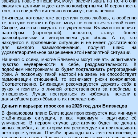
завязать новые отношения, могут рассчитывать на то, что они
окажутся долгими и достаточно комфортными. И вероятность
того, что они действительно возникнут, очень велика.
Близнецы, которые уже встретили свою любовь, а особенно
те, кто уже состоит в браке, могут не опасаться за свой союз.
Скорее, им стоит ожидать его укрепления. Взаимоотношения с
партнёром (партнёршей), вероятно, станут более
разнообразными и интересными для обоих. А те, кто
находится в проблемной ситуации и не имеет достаточного
для каждого взаимопонимания, получат шанс на
удовлетворительное разрешение этой неприятной ситуации.
Начиная с осени, многие Близнецы могут начать испытывать
чувство неуверенности в себе, раздражительности. К
подобным настроениям их будет подталкивать ретроградный
Уран. А поскольку такой настрой на жизнь не способствует
гармонизации отношений, то возникают риски конфликтов.
Соответственно, Близнецам рекомендуется держать себя в
руках и помнить о личной ответственности за проблемы в
отношениях. Лучше постараться их избежать, нежели в
дальнейшем расхлёбывать их последствия.
Деньги и карьера: гороскоп на 2026 год для Близнецов
В финансовом плане Близнецам прогнозируется как минимум
стабилизация ситуации, а как максимум - ощутимое её
улучшение. В первом случае достаточно будет не делать
явных ошибок, а во втором им рекомендуется прикладывать
некоторые усилия. Причём прикладывать систематически, в
течение всего года. Заключаться же они должны в повышении