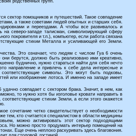
своих родственных групп.
тся сектор помощников и путешествий. Такое совпадение
итетами, а также советами людей опытных и старших себя.
андировками и переездами. А чтобы все развивалось и
ть на северо-западе талисман, символизирующий сферу
ого покровителя и т.п.), компьютер, если работа связана
ветствующие стихии Металла и усиливающей его Земли.
чества. Это означает, что людям с числом Гуа 6 очень
е они берутся, должно быть реализовано ими креативно,
ершенно буднично, нужно стараться найти для себя нечто
 это направление и привлечь к себе дела интересные и
 соответствующие символы. Это могут быть подковы,
тей или изображение лотоса. И именно на западе имеет
удачно совпадает с сектором брака. Значит, в нем, как
зможно, то нужно хотя бы изголовье кровати направить в
 соответствующие стихии Земли, а если этого окажется
лю.
акое сочетание четко свидетельствует о необходимости
аже тем, кто считается специалистом в области медицины
овьем, можно активировать этот сектор подходящими
отоса. Но можно просто продумать интерьер помещений на
тонах. Еще очень неплохо раскуривать здесь благовония.
ит для столовой, гостиной.