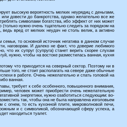
ирует высокую вероятность мелких неурядиц с деньгами,
 или довести до банкротства, однако желательно все же
отреблять символами богатства, ибо эффект от них может
ю (только нужно очень тщательно следить за порядком на
, ведь вред от мелких неудач не столь велик, а активно
м семьи, то основной источник негатива в данном случае
ти, наговорам. И далеко не факт, что доверие любимого
о, что их супруг (супруга) станет верить скорее слухам
гуй, нужно, чтобы на востоке разместилась ванная, кухня
отому что приходится на северный сектор. Поэтому ни в
льше того, не стоит располагать на севере даже обычные
пехи в работе. Очень нежелательно и спать головой на
либо ванная.
лавы, требует к себе особенного, повышенного внимания,
пример, человек может приобрести очень нежелательную
негативной энергетики, нужно озаботиться следующим: во-
разместить так, чтобы она не была направлена изголовьем
 с огнем, то есть кухонной плите, микроволновой печи,
орожным и с символикой, обозначающей сферу успеха, а
удет находиться туалет.