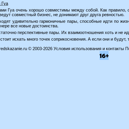
 Гуа
лами Гуа очень хорошо совместимы между собой. Как правило,
 ведут совместный бизнес, не донимают друг друга ревностью.
ыходят удивительно гармоничные пары, способные идти по жизн
тнере все новые достоинства.
8. Достаточно перспективные пары. Их взаимоотношения хоть и не
сь стоит искать много точек соприкосновения. А если они и будут
edskazanie.ru
© 2003-2026
Условия использования и контакты
П