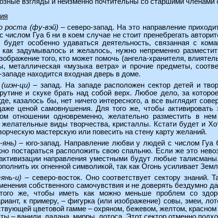
озные взгляды и неизменно почтительны со старшими членами 
ния
о роста (фу-вэй)
– северо-запад. На это направление приходи
 с числом Гуа 6 ни в коем случае не стоит пренебрегать автор
м будет особенно удаваться деятельность, связанная с ком
, как задумывалось и желалось, нужно непременно размести
зображение того, кто может помочь (ангела-хранителя, влиятельн
лы, металлическая «музыка ветра» и прочие предметы, соот
-западе находится входная дверь в доме.
(шэн-ци)
– запад. На западе расположен сектор детей и твор
рутине и скуке брать над собой верх. Любое дело, за которо
где, казалось бы, нет ничего интересного, а все выглядит сов
даже ценой самовнушения. Для того же, чтобы активировать
ом отношении одновременно, желательно разместить в нем
желательные виды творчества, кристаллы. Кстати будет и Хот
орческую мастерскую или повесить на стену карту желаний.
-янь)
– юго-запад. Направление любви у людей с числом Гуа 6 
жно постараться расположить свою спальню. Если же это нево
 активизации направления уместными будут любые талисманы,
ополнить их огненной символикой, так как Огонь усиливает Зем
янь-и)
– северо-восток. Оно соответствует сектору знаний. Т
менения собственного самочувствия и не доверять бездумно д
 того же, чтобы иметь как можно меньше проблем со здор
иант, к примеру, – фигурка (или изображение) совы, змеи, л
ствующей цветовой гамме – охряном, бежевом, желтом, красном 
 – ванили, ладана, мирры, лотоса. Этот сектор отменно подход