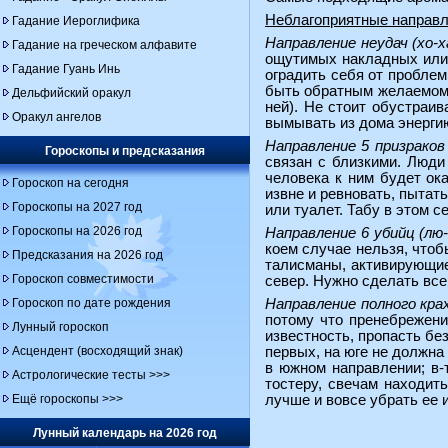
Неблагоприятные направ
Гадание Иероглифика
Направление неудач (хо-х
Гадание на греческом алфавите
ощутимых накладных или 
Гадание Гуань Инь
оградить себя от проблем
быть обратным желаемому.
Дельфийский оракул
ней). Не стоит обустраив
Оракул ангелов
вымывать из дома энергию
Направление 5 призраков 
Гороскопы и предсказания
связан с близкими. Люди
человека к ним будет ока
Гороскоп на сегодня
извне и ревновать, пытат
Гороскопы на 2027 год
или туалет. Табу в этом с
Гороскопы на 2026 год
Направление 6 убийц (лю
коем случае нельзя, чтоб
Предсказания на 2026 год
талисманы, активирующие
Гороскоп совместимости
север. Нужно сделать все
Гороскоп по дате рождения
Направление полного крах
потому что пренебрежени
Лунный гороскоп
известность, пропасть бе
Асцендент (восходящий знак)
первых, на юге не должна
в южном направлении; в-
Астрологические тесты >>>
тостеру, свечам находит
Ещё гороскопы >>>
лучше и вовсе убрать ее 
Лунный календарь на 2026 год