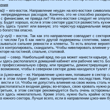
ления
ай)
– юго-восток. Направление неудач на юго-востоке символиз
непредвиденных расходов. Конечно, это не способно разорить
 с финансами, не правда ли? На юго-востоке следует не злоуп
 Будет хорошо, если в этом секторе удастся разместить кухн
ать здесь туалет или ванную; это чересчур кардинальная мера
 богатства опасно.
(у-гуй)
– восток. Так как это направление совпадает с секторо
 с числом Гуа 6 как никто другой подвержены сплетням, завис
зываться сильнее ревности и клеветы. То есть вполне вероятн
ься контролировать, скандалить. Чтобы нивелировать влияние у-
екторе на гостиной, спальне, столовой.
-ша)
– север. Наибольший вред лю-ша может нанести карьере, п
ы здесь располагался домашний кабинет или рабочее место. Бо
 профессиональную сферу, или предметы, демонстрирующие ус
 возможное, чтобы в северном секторе дома находился туалет 
а (цзюэ-мин)
– юг. Направление цзюэ-мин, попавшее в сектор с
е в этом плане будет иметь пренеприятные последствия. На
з вести и т.п. Чтобы не допустить влияния на свою жизнь столь 
 располагаться входная дверь; во-вторых, свою кровать нужно 
третьих, в этом секторе рекомендуется быть очень осторожным
ься здесь нежелательно. Кроме этого, нужно быть крайне ост
из южного сектора. Лучше всего, если в направлении цзюэ-мин б