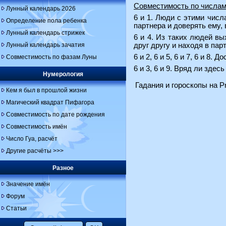
Совместимость по числам
Лунный календарь 2026
6 и 1. Люди с этими чис
Определение пола ребенка
партнера и доверять ему,
Лунный календарь стрижек
6 и 4. Из таких людей в
Лунный календарь зачатия
друг другу и находя в пар
6 и 2, 6 и 5, 6 и 7, 6 и 
Совместимость по фазам Луны
6 и 3, 6 и 9. Вряд ли зде
Нумерология
Гадания и гороскопы на Pr
Кем я был в прошлой жизни
Магический квадрат Пифагора
Совместимость по дате рождения
Совместимость имён
Число Гуа, расчёт
Другие расчёты >>>
Разное
Значение имён
Форум
Статьи