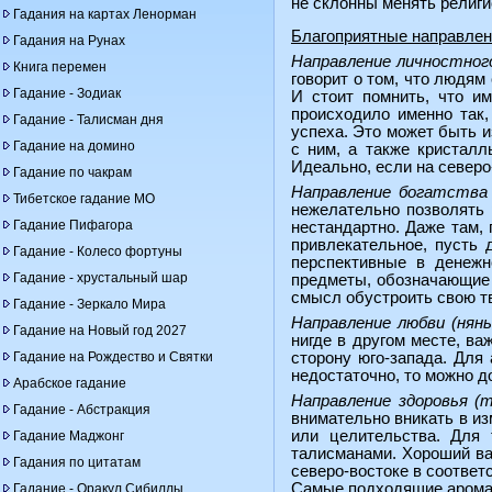
не склонны менять религи
Гадания на картах Ленорман
Благоприятные направле
Гадания на Рунах
Направление личностног
Книга перемен
говорит о том, что людям
Гадание - Зодиак
И стоит помнить, что и
происходило именно так
Гадание - Талисман дня
успеха. Это может быть и
Гадание на домино
с ним, а также кристал
Идеально, если на северо
Гадание по чакрам
Направление богатства 
Тибетское гадание МО
нежелательно позволять 
Гадание Пифагора
нестандартно. Даже там, 
привлекательное, пусть 
Гадание - Колесо фортуны
перспективные в денежн
Гадание - хрустальный шар
предметы, обозначающие 
смысл обустроить свою тв
Гадание - Зеркало Мира
Направление любви (нянь
Гадание на Новый год 2027
нигде в другом месте, ва
Гадание на Рождество и Святки
сторону юго-запада. Для
недостаточно, то можно д
Арабское гадание
Направление здоровья (т
Гадание - Абстракция
внимательно вникать в из
или целительства. Для
Гадание Маджонг
талисманами. Хороший вар
Гадания по цитатам
северо-востоке в соответ
Самые подходящие ароматы
Гадание - Оракул Сибиллы