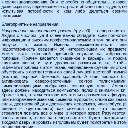
к коллекционированию. Они не особенно общительны, скорее
даже скрытны; переживаемые страсти обычно таят в душе, не
испытывая потребности с кем либо делиться своими
эмоциями.
Благоприятные направления
Направление личностного роста (фу-вэй)
– северо-восток.
Людям с числом Гуа 8 очень важно обладать всей полнотой
информации и высоким профессионализмом в том, за что они
берутся в жизни. Именно некомпетентность или
недостаточность сведений об интересующем их предмете
может стать основной причиной неудачи на избранном
поприще. Причем касается сказанное и карьеры, и поиска
спутника жизни, и пути духовного развития и т.д. Чтобы
избежать проблем в этом плане, направление фу-вэй им стоит
обустроить в соответствии со своей лучшей цветовой гаммой
(желтой, охряной, бежевой, красной). А еще неплохо бы
активировать северо-восточный сектор талисманами,
символизирующими выбранную жизненную цель. Именно
здесь должны находиться компьютер, полки с книгами и т.п.
Кроме этого, в этом секторе желательно разместить фигурку
или изображение змеи как символа мудрости, слона как знака
силы, достаточной для достижения желаемого, или глобуса (в
идеале – хрустального) как символа того, что человек
стремится познать все о мире, в котором живет. Разумеется,
очень хорошо, если на северо-востоке будет находиться
входная дверь, а кровать изголовьем будет «смотреть» в этом
же направлении.