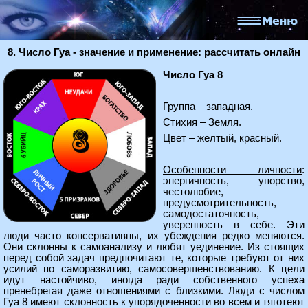
8. Число Гуа - значение и применение: рассчитать онлайн
Число Гуа 8
Группа – западная.
Стихия – Земля.
Цвет – желтый, красный.
Особенности личности
:
энергичность, упорство,
честолюбие,
предусмотрительность,
самодостаточность,
уверенность в себе. Эти
люди часто консервативны, их убеждения редко меняются.
Они склонны к самоанализу и любят уединение. Из стоящих
перед собой задач предпочитают те, которые требуют от них
усилий по саморазвитию, самосовершенствованию. К цели
идут настойчиво, иногда ради собственного успеха
пренебрегая даже отношениями с близкими. Люди с числом
Гуа 8 имеют склонность к упорядоченности во всем и тяготеют