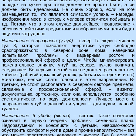
порядок на кухне при этом должен не просто быть, а он
должен быть идеальным. Не очень хорошо, если на юге
размещается то, что является символом успеха, – награды,
изображения мест, в которых человек стремится побывать и
т.д. Потому что в этом случае дальнейшее продвижение к
обозначенной этими предметами и изображениями цели будет
ощутимо затруднено.
Направление 5 призраков (у-гуй)
– север. Те люди с числом
Гуа 8, которые позволяют энергетике у-гуй свободно
«распоряжаться» в северной зоне дома, наверняка
испытывают проблемы с карьерным ростом и
профессиональной сферой в целом. Чтобы минимизировать
нежелательное влияние у-гуй на севере, нужно понимать
следующее. Во-первых, в этой зоне не должен располагаться
кабинет (рабочий домашний уголок, рабочая мастерская и т.п.)
Во-вторых, нельзя спать головой в этом направлении. В-
третьих, не стоит располагать в северном секторе предметы,
связанные с профессиональной сферой, – визитки,
документацию, оргтехнику, если она используется, особенно
систематически, по роду деятельности. Лучшее место в
направлении у-гуй в данной ситуации – для кухни, ванной,
туалета.
Направление 6 убийц (лю-ша)
– восток. Такое сочетание
означает в первую очередь проблемы семейного плана.
Недоразумения и конфликты с детьми, невозможность
обустроить комфорт и уют в доме и прочие неприятности – вот
что может подстерегать человека с числом Гуа 8, если не