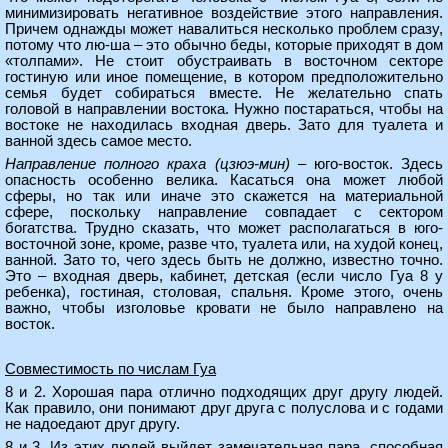
минимизировать негативное воздействие этого направления.
Причем однажды может навалиться несколько проблем сразу,
потому что лю-ша – это обычно беды, которые приходят в дом
«толпами». Не стоит обустраивать в восточном секторе
гостиную или иное помещение, в котором предположительно
семья будет собираться вместе. Не желательно спать
головой в направлении востока. Нужно постараться, чтобы на
востоке не находилась входная дверь. Зато для туалета и
ванной здесь самое место.
Направление полного краха (цзюэ-мин)
– юго-восток. Здесь
опасность особенно велика. Касаться она может любой
сферы, но так или иначе это скажется на материальной
сфере, поскольку направление совпадает с сектором
богатства. Трудно сказать, что может располагаться в юго-
восточной зоне, кроме, разве что, туалета или, на худой конец,
ванной. Зато то, чего здесь быть не должно, известно точно.
Это – входная дверь, кабинет, детская (если число Гуа 8 у
ребенка), гостиная, столовая, спальня. Кроме этого, очень
важно, чтобы изголовье кровати не было направлено на
восток.
Совместимость по числам Гуа
8 и 2. Хорошая пара отлично подходящих друг другу людей.
Как правило, они понимают друг друга с полуслова и с годами
не надоедают друг другу.
8 и 3. Из этих людей выйдет замечательная пара, способная