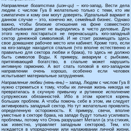
Направление богатства (шэн-ци)
– юго-запад. Вести дела
людям с числом Гуа 8 желательно только с теми, кто им
симпатичен и кому они могут доверять. Идеальный вариант в
данном случае – это, конечно же, семейный бизнес. Однако
важно, чтобы близкие отношения на фоне совместного
зарабатывания денег не выродились в чисто деловые. Для
этого нужно постараться не перенасыщать юго-западный
сектор денежной символикой. И не стоит размещать здесь
свое домашнее рабочее место или кабинет. Кроме того, если
на юго-западе находится спальня (что вполне естественно и
правильно для сектора любви и брака), то здесь не должно
быть символов Воды. К примеру, аквариум с рыбками,
притягивающий богатство, в спальне может нарушить
интимную гармонию. А вот спать головой в юго-западном
направлении очень хорошо, особенно если человек
испытывает материальные затруднения.
Направление любви (нянь-янь)
– запад. Людям с числом Гуа 8
нужно стремиться к тому, чтобы их личная жизнь никогда не
превратилась в скучную привычку и рутинное исполнение
супружеских обязанностей. Ибо в этом кроется корень
больших проблем. А чтобы помочь себе в этом, им следует
активировать западный сектор. Но тут желательно проявлять
определенную осторожность. К примеру, свечи, вполне
уместные в секторе брака, на западе будут только усиливать
проблемы, потому что Огонь разрушает Металл (а эта стихия,
как известно, управляет западным сектором). Тем, кто
нуждается в упорядочении или налаживании личной жизни,