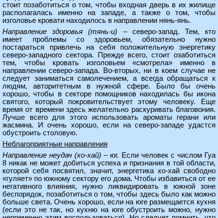
стоит позаботиться о том, чтобы входная дверь в их жилище
располагалась именно на западе, а также о том, чтобы
изголовье кровати находилось в направлении нянь-янь.
Направление здоровья (тянь-и)
– северо-запад. Тем, кто
имеет проблемы со здоровьем, обязательно нужно
постараться привлечь на себя положительную энергетику
северо-западного сектора. Прежде всего, стоит озаботиться
тем, чтобы кровать изголовьем «смотрела» именно в
направлении северо-запада. Во-вторых, ни в коем случае не
следует заниматься самолечением, а всегда обращаться к
людям, авторитетным в нужной сфере. Было бы очень
хорошо, чтобы в секторе помощников находилась бы икона
святого, который покровительствует этому человеку. Еще
время от времени здесь желательно раскуривать благовония.
Лучше всего для этого использовать ароматы герани или
жасмина. И очень хорошо, если на северо-западе удастся
обустроить столовую.
Неблагоприятные направления
Направление неудач (хо-хай)
– юг. Если человек с числом Гуа
8 никак не может добиться успеха и признания в той области,
которой себя посвятил, значит, энергетика хо-хай свободно
«гуляет» по южному сектору его дома. Чтобы избавиться от ее
негативного влияния, нужно ликвидировать в южной зоне
беспорядок, позаботиться о том, чтобы здесь было как можно
больше света. Очень хорошо, если на юге размещается кухня
(если это не так, но кухню на юге обустроить можно, нужно
непременно этим воспользоваться). Но следует помнить, что