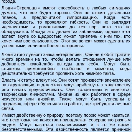
города.
Люди-«Стрельцы» имеют способность в любых ситуациях
думать, что все будет хорошо. Они не строят детальных
планов, а предпочитают импровизацию. Когда есть
необходимость, то проявляют гибкость. Они не выглядят
идеалистами и романтиками до тех пор, пока это не
обнаружится. Иногда это делает их забавными, однако этот
аспект вкупе со щедростью может привлечь к ним тех, кто
хочет ими воспользоваться. Этот же аспект может сделать их
успешными, если они более осторожны.
Люди этого лунного знака нетерпеливы. Они не любят тратить
много времени на то, чтобы делать отношения лучше или
добиваться какой-либо выгоды для себя. Могут быть
слишком прямолинейны, особенно в моменты, когда
действительно требуется проявить хоть немного такта.
Власть и статус влекут их. Они хотят произвести впечатление
на окружающих, и для этого могут прибегнуть к хвастовству
или начать преувеличивать. Они талантливы и являются
творческими личностями. Многие из них работают в сфере
искусства или дизайна. Также могут быть успешны в
продажах, сфере обучения и на работе, где требуются личные
связи.
Имеют двойственную природу, поэтому порою может казаться,
что некоторые их качества принадлежат совершенно разным
людям. Могут казаться независимыми, и в то же время
безответственными. Эта двойственность является причиной