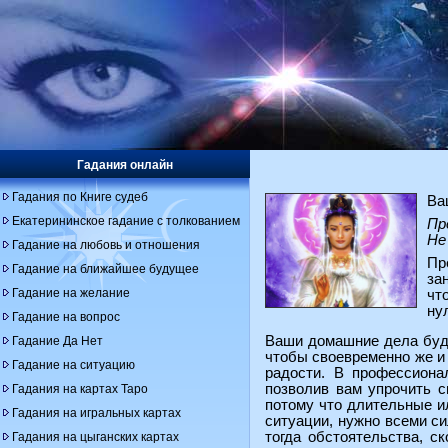
Гадания онлайн
Гадания по Книге судеб
Ва
Екатерининское гадание с толкованием
Пр
Не
Гадание на любовь и отношения
Пр
Гадание на ближайшее будущее
за
Гадание на желание
чт
ну
Гадание на вопрос
Ваши домашние дела буду
Гадание Да Нет
чтобы своевременно же и 
Гадание на ситуацию
радости. В профессиона
позволив вам упрочить с
Гадания на картах Таро
потому что длительные и
Гадания на игральных картах
ситуации, нужно всеми си
тогда обстоятельства, ск
Гадания на цыганских картах