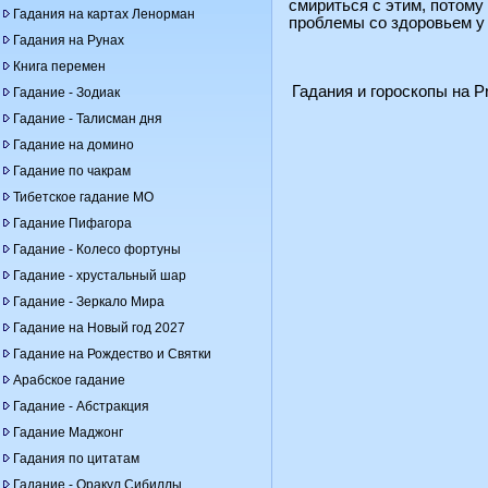
смириться с этим, потому
Гадания на картах Ленорман
проблемы со здоровьем у 
Гадания на Рунах
Книга перемен
Гадания и гороскопы на Pr
Гадание - Зодиак
Гадание - Талисман дня
Гадание на домино
Гадание по чакрам
Тибетское гадание МО
Гадание Пифагора
Гадание - Колесо фортуны
Гадание - хрустальный шар
Гадание - Зеркало Мира
Гадание на Новый год 2027
Гадание на Рождество и Святки
Арабское гадание
Гадание - Абстракция
Гадание Маджонг
Гадания по цитатам
Гадание - Оракул Сибиллы