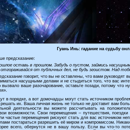
Гуань Инь: гадание на судьбу он
ше предсказание:
ошлое оставь в прошлом. Забудь о пустом, займись насущным.
 отгораживайся от публичных дел, не будь эгоистом. Над тоб
едсказание говорит, что вы не оставлены, что вами руководят 
ниматься насущными делами и не стыдиться того, что вас инте
о вызвало ваше разочарование, оставьте позади, потому что н
ля».
т в порядке, а вот домочадцы могут стать источником пробле
решать их. Ваша личная жизнь не только не доставит вам больш
льной деятельности вы можете рассчитывать на положител
вои возможности. Свои перемещения – путешествия, поездки
ли частые перемещения рискуют стать для вас источником неп
лами постараться разрешить её миром и компромиссом. Никаки
орее всего, обернутся не в вашу пользу. Если вы что-то потер