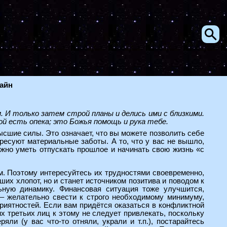
лайн
 И только затем строй планы и делись ими с близкими.
ой есть опека; это Божья помощь и рука тебе.
высшие силы. Это означает, что вы можете позволить себе
ресуют материальные заботы. А то, что у вас не вышло,
ужно уметь отпускать прошлое и начинать свою жизнь «с
м. Поэтому интересуйтесь их трудностями своевременно,
их хлопот, но и станет источником позитива и поводом к
ьную динамику. Финансовая ситуация тоже улучшится,
 – желательно свести к строго необходимому минимуму,
риятностей. Если вам придётся оказаться в конфликтной
х третьих лиц к этому не следует привлекать, поскольку
яли (у вас что-то отняли, украли и т.п.), постарайтесь