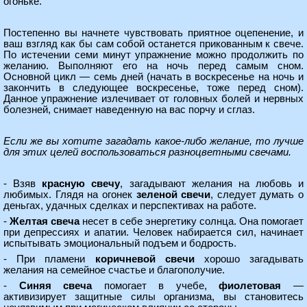
огоньке.
Постепенно вы начнете чувствовать приятное оцепенение, и
ваш взгляд как бы сам собой останется прикованным к свече.
По истечении семи минут упражнение можно продолжить по
желанию. Выполняют его на ночь перед самым сном.
Основной цикл — семь дней (начать в воскресенье на ночь и
закончить в следующее воскресенье, тоже перед сном).
Данное упражнение излечивает от головных болей и нервных
болезней, снимает наведенную на вас порчу и сглаз.
Если же вы хотите загадать какое-либо желание, то лучше
для этих целей воспользоваться разноцветными свечами.
- Взяв
красную свечу
, загадывают желания на любовь и
любимых. Глядя на огонек
зеленой свечи
, следует думать о
деньгах, удачных сделках и перспективах на работе.
-
Желтая свеча
несет в себе энергетику солнца. Она помогает
при депрессиях и апатии. Человек набирается сил, начинает
испытывать эмоциональный подъем и бодрость.
- При пламени
коричневой свечи
хорошо загадывать
желания на семейное счастье и благополучие.
-
Синяя свеча
помогает в учебе,
фиолетовая
—
активизирует защитные силы организма, вы становитесь