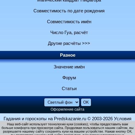
Магический квадрат Пифагора
Совместимость по дате рождения
Совместимость имён
Число Гуа, расчёт
Другие расчёты >>>
Разное
Значение имён
Форум
Статьи
Оформление сайта
Гадания и гороскопы на Predskazanie.ru
© 2003-2026
Условия
использования и контакты
Политика конфиденциальности
Наш веб-сайт использует технологию куки (cookies), чтобы предоставить вам
больше комфорта при просмотре сайта. Продолжая пользоваться нашим сайтом, вы
Использование файлов cookie
разрешаете нашему сайту сохранять куки на вашем устройстве. Нажав кнопку ОК,