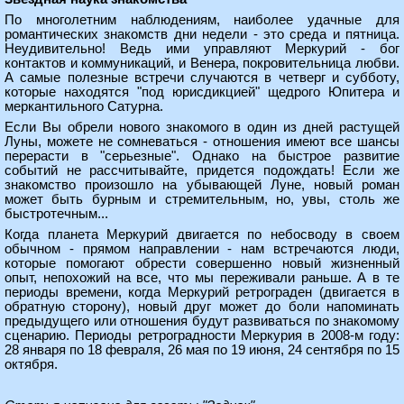
По многолетним наблюдениям, наиболее удачные для
романтических знакомств дни недели - это среда и пятница.
Неудивительно! Ведь ими управляют Меркурий - бог
контактов и коммуникаций, и Венера, покровительница любви.
А самые полезные встречи случаются в четверг и субботу,
которые находятся "под юрисдикцией" щедрого Юпитера и
меркантильного Сатурна.
Если Вы обрели нового знакомого в один из дней растущей
Луны, можете не сомневаться - отношения имеют все шансы
перерасти в "серьезные". Однако на быстрое развитие
событий не рассчитывайте, придется подождать! Если же
знакомство произошло на убывающей Луне, новый роман
может быть бурным и стремительным, но, увы, столь же
быстротечным...
Когда планета Меркурий двигается по небосводу в своем
обычном - прямом направлении - нам встречаются люди,
которые помогают обрести совершенно новый жизненный
опыт, непохожий на все, что мы переживали раньше. А в те
периоды времени, когда Меркурий ретрограден (двигается в
обратную сторону), новый друг может до боли напоминать
предыдущего или отношения будут развиваться по знакомому
сценарию. Периоды ретроградности Меркурия в 2008-м году:
28 января по 18 февраля, 26 мая по 19 июня, 24 сентября по 15
октября.