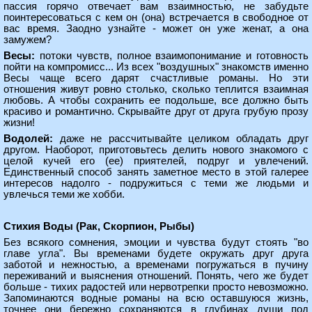
пассия горячо отвечает вам взаимностью, не забудьте
поинтересоваться с кем он (она) встречается в свободное от
вас время. Заодно узнайте - может он уже женат, а она
замужем?
Весы:
потоки чувств, полное взаимопонимание и готовность
пойти на компромисс... Из всех "воздушных" знакомств именно
Весы чаще всего дарят счастливые романы. Но эти
отношения живут ровно столько, сколько теплится взаимная
любовь. А чтобы сохранить ее подольше, все должно быть
красиво и романтично. Скрывайте друг от друга грубую прозу
жизни!
Водолей:
даже не рассчитывайте целиком обладать друг
другом. Наоборот, приготовьтесь делить нового знакомого с
целой кучей его (ее) приятелей, подруг и увлечений.
Единственный способ занять заметное место в этой галерее
интересов надолго - подружиться с теми же людьми и
увлечься теми же хобби.
Стихия Воды (Рак, Скорпион, Рыбы)
Без всякого сомнения, эмоции и чувства будут стоять "во
главе угла". Вы временами будете окружать друг друга
заботой и нежностью, а временами погружаться в пучину
переживаний и выяснения отношений. Понять, чего же будет
больше - тихих радостей или нервотрепки просто невозможно.
Запоминаются водные романы на всю оставшуюся жизнь,
точнее они бережно сохраняются в глубинах души под