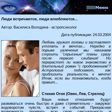
Люди встречаются, люди влюбляются...
Автор: Василиса Володина - астропсихолог
Дата публикации: 24.03.2004
Любовь кружит головы и заставляет
утопать в мечтах... Нередко в
порыве увлечения мы начинаем
строить "серьезные" планы сразу
после первого свидания! Но
перерастет ли новое знакомство в
длительный роман "с продолжением"?
Астрология подскажет, как
приблизить реальность к мечте!
Итак, если вы познакомились, когда
правит...
Стихия Огня (Овен, Лев, Стрелец)
Ваши новые отношения будут
развиваться очень быстро и даже стремительно - закружат
водоворотом чувств, встреч и событий. Прекрасная
возможность проявить всю свою сексуальность и