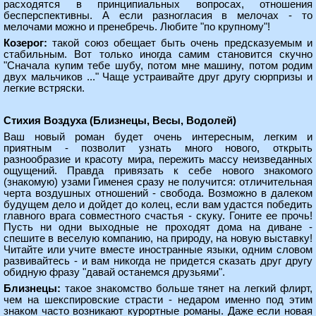
расходятся в принципиальных вопросах, отношения
бесперспективны. А если разногласия в мелочах - то
мелочами можно и пренебречь. Любите "по крупному"!
Козерог:
такой союз обещает быть очень предсказуемым и
стабильным. Вот только иногда самим становится скучно
"Сначала купим тебе шубу, потом мне машину, потом родим
двух мальчиков ..." Чаще устраивайте друг другу сюрпризы и
легкие встряски.
Стихия Воздуха (Близнецы, Весы, Водолей)
Ваш новый роман будет очень интересным, легким и
приятным - позволит узнать много нового, открыть
разнообразие и красоту мира, пережить массу неизведанных
ощущений. Правда привязать к себе нового знакомого
(знакомую) узами Гименея сразу не получится: отличительная
черта воздушных отношений - свобода. Возможно в далеком
будущем дело и дойдет до колец, если вам удастся победить
главного врага совместного счастья - скуку. Гоните ее прочь!
Пусть ни одни выходные не проходят дома на диване -
спешите в веселую компанию, на природу, на новую выставку!
Читайте или учите вместе иностранные языки, одним словом
развивайтесь - и вам никогда не придется сказать друг другу
обидную фразу "давай останемся друзьями".
Близнецы:
такое знакомство больше тянет на легкий флирт,
чем на шекспировские страсти - недаром именно под этим
знаком часто возникают курортные романы. Даже если новая