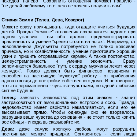
походов "налево". Сохранить отношения поможет правило -
"не делай любимому того, чего не хочешь получить сам".
Стихия Земли (Телец, Дева, Козерог)
Можете сразу прикидывать, куда отдадите учиться будущих
детей. Правда "земные" отношения сохраняются надолго при
одном условии - вы оба должны продемонстрировать
практичность и умение "крепко стоять на ногах". Например, от
новоявленной Джульетты потребуется не только красивая
прическа, но и хозяйственность, умение приготовить хороший
ужин и пришить оторвавшийся карман. А также постоянство,
целеустремленность и умение экономить. Сразу
вспоминается банальное "путь к сердцу мужчины лежит через
желудок". Ромео должен быть финансово независим и
способен на настоящую "мужскую" работу - от прибивания
одного гвоздя до постройки собственного дома. И не говорите,
что это неромантично - чувства-чувствами, но одной любовью
сыт не будешь!
Телец:
завязать знакомство под этим знаком - значит
застраховаться от эмоциональных встрясок и ссор. Правда,
недовольство имеет свойство накапливаться, если его не
высказывают прямо. Чтобы однажды оно не взорвалось,
разрушив ваши чувства до основания - не стоит только копить
все обиды - иногда высказывайте их.
Дева:
даже самую крепкую любовь могут разрушить
постоянные мелкие придирки. Согласитесь - если люди