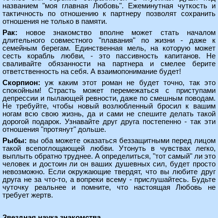
названием "моя главная Любовь". Ежеминутная чуткость и
тактичность по отношению к партнеру позволят сохранить
отношения не только в памяти.
Рак:
новое знакомство вполне может стать началом
длительного совместного "плавания" по жизни - даже к
семейным берегам. Единственная мель, на которую может
сесть корабль любви, - это пассивность капитанов. Не
сваливайте обязанности на партнера и смелее берите
ответственность на себя. А взаимопонимание будет!
Скорпион:
уж каким этот роман не будет точно, так это
спокойным! Страсть может перемежаться с приступами
депрессии и пылающей ревности, даже по смешным поводам.
Не требуйте, чтобы новый возлюбленный бросил к вашим
ногам всю свою жизнь, да и сами не спешите делать такой
дорогой подарок. Узнавайте друг друга постепенно - так эти
отношения "протянут" дольше.
Рыбы:
вы оба можете оказаться беззащитными перед лицом
такой всепоглощающей любви. Утонуть в чувствах легко,
выплыть обратно труднее. А определиться, "тот самый" ли это
человек и достоин ли он ваших душевных сил, будет просто
невозможно. Если окружающие твердят, что вы любите друг
друга не за что-то, а вопреки всему - прислушайтесь. Будьте
чуточку реальнее и помните, что настоящая Любовь не
требует жертв.
Звездная наука знакомства