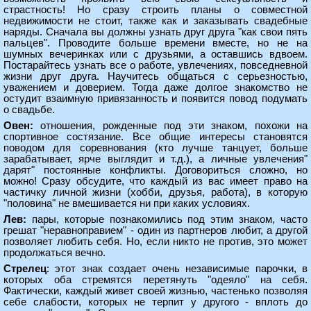
страстность! Но сразу строить планы о совместной
недвижимости не стоит, также как и заказывать свадебные
наряды. Сначала вы должны узнать друг друга "как свои пять
пальцев". Проводите больше времени вместе, но не на
шумных вечеринках или с друзьями, а оставшись вдвоем.
Постарайтесь узнать все о работе, увлечениях, повседневной
жизни друг друга. Научитесь общаться с серьезностью,
уважением и доверием. Тогда даже долгое знакомство не
остудит взаимную привязанность и появится повод подумать
о свадьбе.
Овен:
отношения, рожденные под эти знаком, похожи на
спортивное состязание. Все общие интересы становятся
поводом для соревнования (кто лучше танцует, больше
зарабатывает, ярче выглядит и т.д.), а личные увлечения"
дарят" постоянные конфликты. Договориться сложно, но
можно! Сразу обсудите, что каждый из вас имеет право на
частичку личной жизни (хобби, друзья, работа), в которую
"половина" не вмешивается ни при каких условиях.
Лев:
пары, которые познакомились под этим знаком, часто
грешат "неравноправием" - один из партнеров любит, а другой
позволяет любить себя. Но, если никто не против, это может
продолжаться вечно.
Стрелец
: этот знак создает очень независимые парочки, в
которых оба стремятся перетянуть "одеяло" на себя.
Фактически, каждый живет своей жизнью, частенько позволяя
себе слабости, которых не терпит у другого - вплоть до