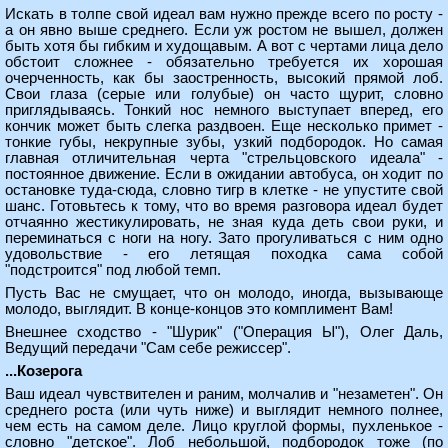
Искать в толпе свой идеал вам нужно прежде всего по росту -
а он явно выше среднего. Если уж ростом не вышел, должен
быть хотя бы гибким и худощавым. А вот с чертами лица дело
обстоит сложнее - обязательно требуется их хорошая
очерченность, как бы заостренность, высокий прямой лоб.
Свои глаза (серые или голубые) он часто щурит, словно
приглядываясь. Тонкий нос немного выступает вперед, его
кончик может быть слегка раздвоен. Еще несколько примет -
тонкие губы, некрупные зубы, узкий подбородок. Но самая
главная отличительная черта "стрельцовского идеала" -
постоянное движение. Если в ожидании автобуса, он ходит по
остановке туда-сюда, словно тигр в клетке - не упустите свой
шанс. Готовьтесь к тому, что во время разговора идеал будет
отчаянно жестикулировать, не зная куда деть свои руки, и
переминаться с ноги на ногу. Зато прогуливаться с ним одно
удовольствие - его летящая походка сама собой
"подстроится" под любой темп.
Пусть Вас не смущает, что он молодо, иногда, вызывающе
молодо, выглядит. В конце-концов это комплимент Вам!
Внешнее сходство - "Шурик" ("Операция Ы"), Олег Даль,
Ведущий передачи "Сам себе режиссер".
...Козерога
Ваш идеал чувствителен и раним, молчалив и "незаметен". Он
среднего роста (или чуть ниже) и выглядит немного полнее,
чем есть на самом деле. Лицо круглой формы, пухленькое -
словно "детское". Лоб небольшой, подбородок тоже (по