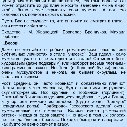
губы (причем верхняя больше нижней), светлые волосы. Он
может отрастить их до плеч и носить зачесанными на лицо,
чтобы было легче скрывать свои чувства. А вот его
склонность к полноте скрыть сложно.
Пусть Вас не смущает то, что он почти не смотрит в глаза -
зато нежен и заботлив.
Сходство - М. Жванецкий, Борислав Брондуков, Михаил
Горбачев
...Весов
Даже не мечтайте о робких романтических юношах или
субтильных личностях в стиле "унисекс". Ваш идеал - само
мужество, уж он-то не затеряется в толпе! Он может быть
худощавым (даже поджарым) или наоборот весьма плотным -
килограммы не важны. Но Тело (с большой буквы) всегда
очень мускулистое и никогда не бывает округлым, не
заплывает жирком.
Рост средний, он часто коренаст и обязательно плечист.
Черты лица четко очерчены, будто над ними потрудился
скульптор-резчик. Нос крупный, с горбинкой ("орлиный").
Покатый лоб и четко выделяющиеся надбровные дуги. Взгляд
в упор или немного исподлобья (будто хочет "боднуть"
невидимым рогом). Подбородок "весовского идеала" очень
мужественный, но тяжеловат. Волосы имеют рыжеватый
оттенок, иногда он едва заметен - но даже в темных волосах
нет-нет да блеснет бронза... Походка быстрая и напористая,
как будто он вечно скачет в атаку.