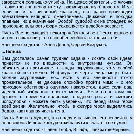
загорается солнышко-улыбка. На щеках обаятельные ямочки
- даже гнев не испортит эту "рафинированную" красоту. И уж
если он и не писанный красавец, все равно производит
впечатление изящного джентльмена. Движения и походка
плавные, но динамичные. Особой худобой он не страдает, но
пропорциональность форм сохраняется в любом возрасте.
Пусть Вас не смущает некоторая "кукольность" его внешности
и толпа поклонниц - он способен любить не только себя.
Внешнее сходство - Ален Делон, Сергей Безруков.
...Тельца
Вам досталась самая трудная задача - искать свой идеал
придется не по внешности, а внутренним чутьем. Он
обязательно притягивает взгляды окружающих, хотя особой
красотой не отмечен. И фигура, и черты лица могут быть
вполне заурядными, но... есть в его внешности что-то
пронзительное, не дающее спокойно пройти мимо - с его
приходом обстановка ощутимо накаляется, даже если ваш
идеальный избранник просто молчит. Если он к тому же
брюнет с прямыми волосами, среднего роста и смотрит
исподлобья - можете быть уверены, что перед Вами герой
всей жизни. Желательно, чтобы в фигуре героя выделялись
бедра, как главная часть тела.
Пусть Вас не смущает, что подруги называют его неприятным
человеком. Лишние конкурентки на пути к счастью не нужны!
Внешнее сходство - Павел Глоба, В.Гафт, Панкратов-Черный.