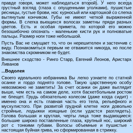
правде говоря, может наблюдаться второй). У него всегда
грустный взгляд (глаза с опущенными уголками), пушистые
ресницы, густые брови, нос курносый или картошкой со слегка
вытянутым кончиком. Губы не имеют четкой выраженной
формы. В слегка вьющихся волосах заметны пряди разных
цветов. Есть и особая примета, по которой его можно
безошибочно опознать - маленькие кисти рук и полноватые
пальцы. Размер ноги тоже небольшой.
Пусть Вас не смущает то, что он нерешителен и застенчив с
виду. Познакомиться первым не отважится никогда, но после
знакомства скромником не будет.
Внешнее сходство - Ринго Старр, Евгений Леонов, Аристарх
Ливанов
...Водолея
Своего идеального избранника Вы легко узнаете по статной
осанке и гордо поднято голове. Такую царственную особу
невозможно не заметить! За счет осанки он даже выглядит
выше, чем есть на самом деле, хотя баскетбольным ростом
не блещет. Грудь обязательно колесом (даже когда сидит) -
именно она и есть главная часть его тела, рельефного и
мускулистого. При развитой грудной клетке ноги довольно
стройные, лодыжки изящные (если удастся разглядеть).
Голова большая и круглая, черты лица тоже выдающиеся:
большие широко поставленные глаза, крупный нос, широкий
рот с тонкими губами. Волосы объемные и пушистые -
настоящая буйная грива, но сформированная в стрижку.