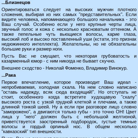
...Близнецов
Ориентироваться следует на высоких мужчин плотного
сложения, выбирая из них самых "представительных". Если
видите человека, напоминающего большого начальника - это
Ваш случай. Особенно если у него крупные черты лица,
звучный голос и кожа с несколько красноватым оттенком. А
также пепельные чуть вьющиеся волосы, карие глаза,
высокий лоб и высоко поставленный уши (кстати, это признак
недюжинного интеллекта). Желательны, но не обязательны
большие руки и размер ноги.
Пусть Вас не смущает, что некоторая грубоватость и
казарменный юмор - с ним никогда не бывает скучно.
Внешнее сходство - Николай Фоменко, Владимир Винокур.
...Рака
Первое впечатление, которое производит Ваш идеал -
непробиваемая, холодная скала. На нем словно написано
"оставь надежду, всяк сюда входящий!". Но отступать не
стоит, особенного когда встретите худощавую "скалу"
высокого роста с узкой грудной клеткой и плечами, а также
длинной тонкой шеей. Ну а если при разговоре лицо словно
"заморожено", а двигаются только губы - это точно ОН! Цвет
лица у "него" должен быть с небольшой желтизной,
приветствуется заостренный подбородок, густые темные
волосы и гордый орлиный нос. В общем несколько
"кавказский" тип внешности.