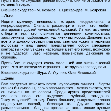
Пусть Вас не смущают ранние морщины, они не отражают его
истинный возраст.
Внешнее сходство - М. Козаков, Н. Цискаридзе, М. Боярский
...Льва
Ищите мужчину, внешность которого неоднозначна и
непредсказуема. Сначала рассмотрите всех, кто любит
эпатировать друзей немыслимой одеждой. Из них мысленно
отберите тех, кто отличается длинными конечностями,
заостренным подбородком, удлиненным носом. Дополняться
все это должно серыми глазами, светлой кожей и темными
волосами - ваш идеал представляет собой сплошные
контрасты (хотя увидеть настоящий цвет его волос, возможно
и не удастся). Зато нервные, порывистые движения не
скроешь.
Пусть Вас не смущает очень маленький или очень высокий
рост - это не последняя странность, которую он преподносит.
Внешнее сходство - Шура, А. Укупник, Олег Янковский
...Девы
Вам предстоит отыскать почти неуловимую личность. Черты
его как бы смазаны, плохо запоминаются - можно сказать, что
он типичен, но не совсем. Среди других представителей
сильного пола его выделяет глубокий, загадочно-
"отсутствующий" взгляд. Глаза большие, выпуклые, словно
подернутые слезой, беззащитные. Другие приметы
разыскиваемого - бледная прозрачная кожа, мягкие пухлые