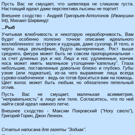
Пусть Вас не смущает, что шевелюра не слишком густа.
Настоящий идеал даже перспектива лысины не портит!
Внешнее сходство - Андрей Григорьев-Апполонов (Иванушки
Int), Михаил Ширвиндт
...Рыб
Учитывая влюбчивость и некоторую неразборчивость, Вам
будет особенно полезно точное описание идеального
возлюбленного: он строен и худощав, даже сухопар. И тело, и
черты лица рельефные, будто вычерченные. Рост выше
среднего, фигура может быть не совсем пропорциональная -
за счет длинных рук и ног. Лицо и нос удлиненные, кончик
носа может иметь маленькое утолщение-"капельку". Глаза
небольшие, поставленные довольно близко и глубоко. Губы
узкие (или поджатые), из-за чего выражение лица всегда
сурово-озабоченное - ведь он готов броситься вам на помощь.
Цвет волос может быть любым, но обязателен пепельный
отлив.
Пусть Вас не смущает, маленькая асимметрия,
"неправильность" в лице или теле. Согласитесь, что по ней
найти свой идеал намного легче.
Внешнее сходство - Максим Покровский ("Ногу свело"),
Григорий Горин, Джон Леннон.
Статья написана для газеты "Зодиак".