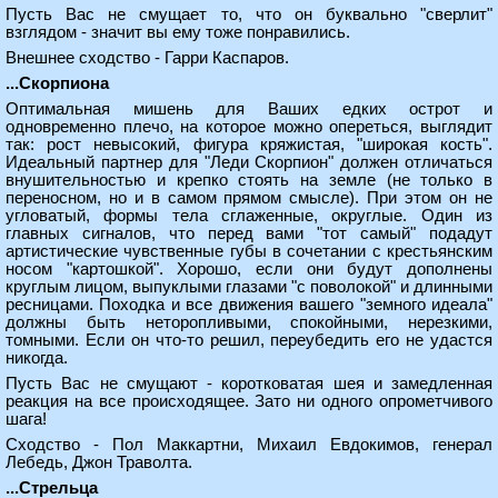
Пусть Вас не смущает то, что он буквально "сверлит"
взглядом - значит вы ему тоже понравились.
Внешнее сходство - Гарри Каспаров.
...Скорпиона
Оптимальная мишень для Ваших едких острот и
одновременно плечо, на которое можно опереться, выглядит
так: рост невысокий, фигура кряжистая, "широкая кость".
Идеальный партнер для "Леди Скорпион" должен отличаться
внушительностью и крепко стоять на земле (не только в
переносном, но и в самом прямом смысле). При этом он не
угловатый, формы тела сглаженные, округлые. Один из
главных сигналов, что перед вами "тот самый" подадут
артистические чувственные губы в сочетании с крестьянским
носом "картошкой". Хорошо, если они будут дополнены
круглым лицом, выпуклыми глазами "с поволокой" и длинными
ресницами. Походка и все движения вашего "земного идеала"
должны быть неторопливыми, спокойными, нерезкими,
томными. Если он что-то решил, переубедить его не удастся
никогда.
Пусть Вас не смущают - коротковатая шея и замедленная
реакция на все происходящее. Зато ни одного опрометчивого
шага!
Сходство - Пол Маккартни, Михаил Евдокимов, генерал
Лебедь, Джон Траволта.
...Стрельца