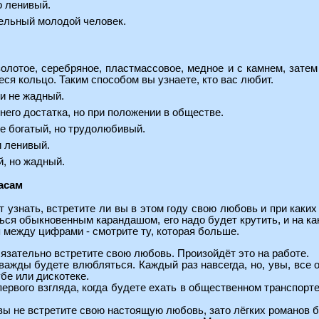
о ленивый.
тельный молодой человек.
золотое, серебряное, пластмассовое, медное и с камнем, затем
ся кольцо. Таким способом вы узнаете, кто вас любит.
 и не жадный.
него достатка, но при положении в обществе.
е богатый, но трудолюбивый.
и ленивый.
й, но жадный.
асам
 узнать, встретите ли вы в этом году свою любовь и при каких
ся обыкновенным карандашом, его надо будет крутить, и на как
 между цифрами - смотрите ту, которая больше.
обязательно встретите свою любовь. Произойдёт это на работе.
дважды будете влюбляться. Каждый раз навсегда, но, увы, все 
убе или дискотеке.
первого взгляда, когда будете ехать в общественном транспорте
у вы не встретите свою настоящую любовь, зато лёгких романов 