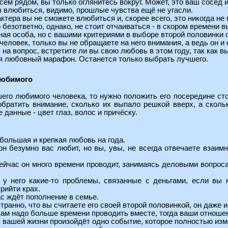
сем рядом, вы только оглянитесь вокруг. Может, это ваш сосед 
вы влюбиться, видимо, прошлые чувства ещё не угасли.
актера вы не сможете влюбиться и, скорее всего, это никогда не 
о безответно, однако, не стоит отчаиваться - в скором времени 
ная особа, но с вашими критериями в выборе второй половинки 
 человек, только вы не обращаете на него внимания, а ведь он и
ь на вопрос, встретите ли вы свою любовь в этом году, так как в
тся любовный марафон. Останется только выбрать лучшего.
любимого
его любимого человека, то нужно положить его посередине ст
обратить внимание, сколько их выпало решкой вверх, а сколь
 данные - цвет глаз, волос и причёску.
 большая и крепкая любовь на года.
 он безумно вас любит, но вы, увы, не всегда отвечаете взаим
 сейчас он много времени проводит, занимаясь деловыми вопро
- у него какие-то проблемы, связанные с деньгами, если вы
рийти крах.
вас ждёт пополнение в семье.
 странно, что вы считаете его своей второй половинкой, он даже 
 вам надо больше времени проводить вместе, тогда ваши отноше
 в вашей жизни произойдёт одно событие, которое полностью изме