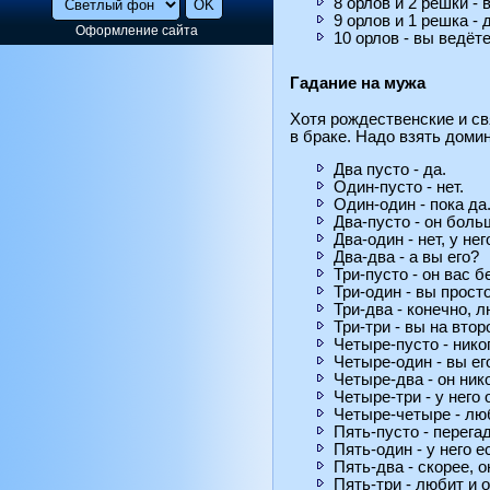
8 орлов и 2 решки -
9 орлов и 1 решка -
Оформление сайта
10 орлов - вы ведёт
Гадание на мужа
Хотя рождественские и св
в браке. Надо взять доми
Два пусто - да.
Один-пусто - нет.
Один-один - пока да
Два-пусто - он боль
Два-один - нет, у нег
Два-два - а вы его?
Три-пусто - он вас 
Три-один - вы прост
Три-два - конечно, л
Три-три - вы на вто
Четыре-пусто - нико
Четыре-один - вы ег
Четыре-два - он ник
Четыре-три - у него
Четыре-четыре - люб
Пять-пусто - перега
Пять-один - у него е
Пять-два - скорее, о
Пять-три - любит и 