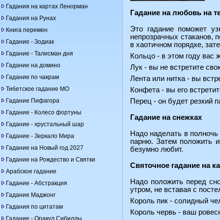
Гадания на картах Ленорман
Гадание на любовь на т
Гадания на Рунах
Это гадание поможет уз
Книга перемен
непрозрачных стаканов, п
Гадание - Зодиак
в хаотичном порядке, зате
Гадание - Талисман дня
Кольцо - в этом году вас 
Гадание на домино
Лук - вы не встретите св
Гадание по чакрам
Лента или нитка - вы встр
Тибетское гадание МО
Конфета - вы его встретит
Гадание Пифагора
Перец - он будет резкий п
Гадание - Колесо фортуны
Гадание на снежках
Гадание - хрустальный шар
Надо наделать в полночь 
Гадание - Зеркало Мира
парню. Затем положить их
Гадание на Новый год 2027
безумно любит.
Гадание на Рождество и Святки
Святочное гадание на к
Арабское гадание
Надо положить перед сно
Гадание - Абстракция
утром, не вставая с посте
Гадание Маджонг
Король пик - солидный че
Гадания по цитатам
Король червь - ваш ровес
Гадание - Оракул Сибиллы