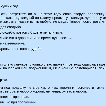
екущий год
нать, встретите ли вы в этом году свою вторую половинку.
оложить под каждый по такому предмету - кольцо, лук, ленту и
м закрыть глаза и взять любую, не глядя. Теперь посмотреть, чт
ждёт свадьба.
ою судьбу, поэтому будете печалиться.
етите его в дороге или во время путешествия.
е на вечеринке.
арень, но он ваша судьба.
столько снежков, сколько у вас парней, претендующих на ваше 
 на балкон или подоконник и, ни с кем не разговаривая, леч
артах
м под подушку четыре карточных короля и произнести такие 
ли, выбрать любого короля, не глядя, он вас и любит.
ловек старше вас.
ник, но при положении.