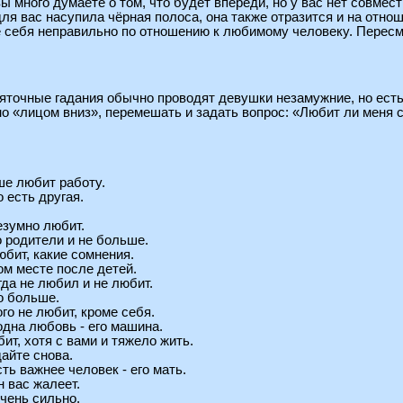
 вы много думаете о том, что будет впереди, но у вас нет совмес
 для вас насупила чёрная полоса, она также отразится и на отн
е себя неправильно по отношению к любимому человеку. Пересмо
яточные гадания обычно проводят девушки незамужние, но ест
но «лицом вниз», перемешать и задать вопрос: «Любит ли меня с
.
ше любит работу.
о есть другая.
безумно любит.
о родители и не больше.
юбит, какие сомнения.
ром месте после детей.
гда не любил и не любит.
о больше.
ого не любит, кроме себя.
 одна любовь - его машина.
ит, хотя с вами и тяжело жить.
дайте снова.
сть важнее человек - его мать.
н вас жалеет.
очень сильно.