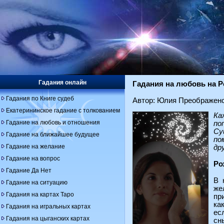
Гадания онлайн
Гадания на любовь на Р
Гадания по Книге судеб
Автор: Юлия Преображен
Екатерининское гадание с толкованием
Ка
Гадание на любовь и отношения
по
Су
Гадание на ближайшее будущее
по
Гадание на желание
др
Гадание на вопрос
Ро
Гадание Да Нет
В 
Гадание на ситуацию
же
Гадания на картах Таро
пр
ка
Гадания на игральных картах
ес
Гадания на цыганских картах
сн