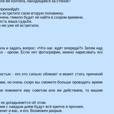
или же коллега, находящийся за стеной?
произойдёт.
вы встретите свою вторую половинку.
очень тяжело будет её найти в скором времени.
 есть ваша судьба.
ы же уже её встретили.
ола и задать вопрос: «Что нас ждёт впереди?» Затем над
ко - орлом. Если нет фотографии, можно нарисовать его
ностью - его это сильно обижает и может стать причиной
сами, но очень скоро вы сможете больше проводить время
 не поможете ему советом или же действием, то вашим
и не догадывается об этом.
ния с каждым днём будут всё крепче и прочнее.
нит и вас, и его. Возможен разрыв.