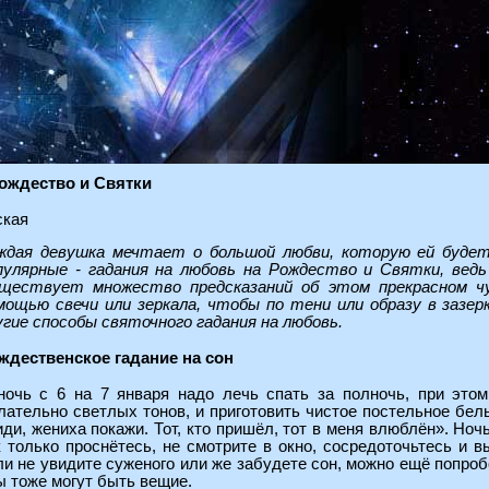
ождество и Святки
ская
ждая девушка мечтает о большой любви, которую ей будет
пулярные - гадания на любовь на Рождество и Святки, ведь
ществует множество предсказаний об этом прекрасном чу
мощью свечи или зеркала, чтобы по тени или образу в зазер
угие способы святочного гадания на любовь.
ждественское гадание на сон
ночь с 6 на 7 января надо лечь спать за полночь, при это
лательно светлых тонов, и приготовить чистое постельное бель
иди, жениха покажи. Тот, кто пришёл, тот в меня влюблён». Ночь
к только проснётесь, не смотрите в окно, сосредоточьтесь и 
ли не увидите суженого или же забудете сон, можно ещё попробов
ы тоже могут быть вещие.