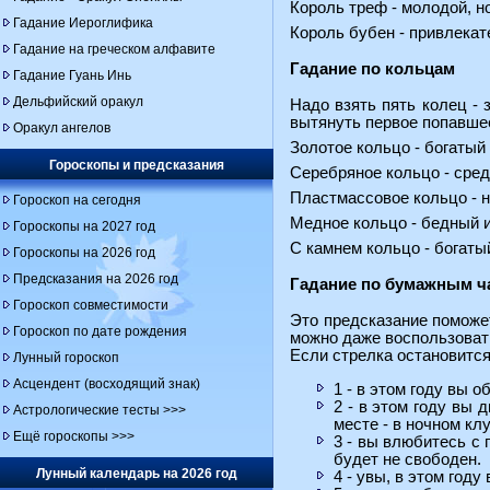
Король треф - молодой, н
Гадание Иероглифика
Король бубен - привлека
Гадание на греческом алфавите
Гадание по кольцам
Гадание Гуань Инь
Дельфийский оракул
Надо взять пять колец - 
вытянуть первое попавшее
Оракул ангелов
Золотое кольцо - богатый
Гороскопы и предсказания
Серебряное кольцо - сред
Пластмассовое кольцо - н
Гороскоп на сегодня
Медное кольцо - бедный 
Гороскопы на 2027 год
С камнем кольцо - богаты
Гороскопы на 2026 год
Предсказания на 2026 год
Гадание по бумажным ч
Гороскоп совместимости
Это предсказание поможет
Гороскоп по дате рождения
можно даже воспользовать
Если стрелка остановится
Лунный гороскоп
Асцендент (восходящий знак)
1 - в этом году вы 
2 - в этом году вы 
Астрологические тесты >>>
месте - в ночном кл
Ещё гороскопы >>>
3 - вы влюбитесь с 
будет не свободен.
Лунный календарь на 2026 год
4 - увы, в этом год