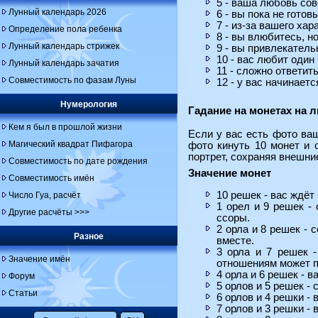
5 - ваша любовь сов
Лунный календарь 2026
6 - вы пока не гото
7 - из-за вашего хар
Определение пола ребенка
8 - вы влюбитесь, н
Лунный календарь стрижек
9 - вы привлекатель
10 - вас любит один
Лунный календарь зачатия
11 - сложно ответит
Совместимость по фазам Луны
12 - у вас начинае
Нумерология
Гадание на монетах на 
Кем я был в прошлой жизни
Если у вас есть фото ваш
Магический квадрат Пифагора
фото кинуть 10 монет и 
портрет, сохраняя внешние
Совместимость по дате рождения
Значение монет
Совместимость имён
10 решек - вас ждёт
Число Гуа, расчёт
1 орел и 9 решек -
Другие расчёты >>>
ссоры.
2 орла и 8 решек -
Разное
вместе.
3 орла и 7 решек 
Значение имён
отношениям может п
4 орла и 6 решек - 
Форум
5 орлов и 5 решек -
Статьи
6 орлов и 4 решки -
7 орлов и 3 решки -