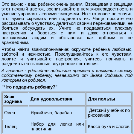
Это важно - ваш ребенок очень раним. Взращивая и защищая
этот нежный цветок, воспитывайте в нем жизнерадостность и
умение управлять своими эмоциями. Но это вовсе не значит,
что нужно скрывать или подавлять их. Чаще просите его
рассказывать о чувствах, делиться своими переживаниями, не
бояться обсуждать их. Учите не поддаваться плохому
настроению и бороться с ним, и даже относиться к
незнакомым людям и обстановке как добрым и не
враждебным.
Чтобы найти взаимопонимание: окружите ребенка любовью,
заботой и нежностью. Прислушивайтесь к его чувствам,
ловите и учитывайте настроения, учитесь понимать и
разделять его сложные внутренние состояния.
А главное - уделяйте побольше времени и внимания своему
собственному ребенку, независимо от Знака Зодиака, под
которым он родился.
"Что подарить ребенку?"
Знак
Для удовольствия
Для пользы
зодиака
Детский учебник по
Овен
Яркий мяч, барабан
рисованию
Набор для лепки или
Телец
Касса букв и слогов
пластилин