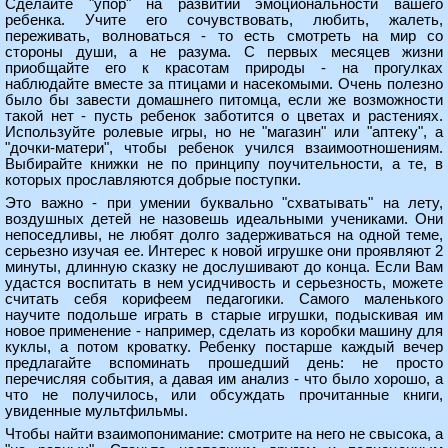
Сделайте "упор" на развитии эмоциональности вашего
ребенка. Учите его сочувствовать, любить, жалеть,
переживать, волноваться - то есть смотреть на мир со
стороны души, а не разума. С первых месяцев жизни
приобщайте его к красотам природы - на прогулках
наблюдайте вместе за птицами и насекомыми. Очень полезно
было бы завести домашнего питомца, если же возможности
такой нет - пусть ребенок заботится о цветах и растениях.
Используйте ролевые игры, но не "магазин" или "аптеку", а
"дочки-матери", чтобы ребенок учился взаимоотношениям.
Выбирайте книжки не по принципу поучительности, а те, в
которых прославляются добрые поступки.
Это важно - при умении буквально "схватывать" на лету,
воздушных детей не назовешь идеальными учениками. Они
непоседливы, не любят долго задерживаться на одной теме,
серьезно изучая ее. Интерес к новой игрушке они проявляют 2
минуты, длинную сказку не дослушивают до конца. Если Вам
удастся воспитать в нем усидчивость и серьезность, можете
считать себя корифеем педагогики. Самого маленького
научите подольше играть в старые игрушки, подыскивая им
новое применение - например, сделать из коробки машину для
куклы, а потом кроватку. Ребенку постарше каждый вечер
предлагайте вспоминать прошедший день: не просто
перечисляя события, а давая им анализ - что было хорошо, а
что не получилось, или обсуждать прочитанные книги,
увиденные мультфильмы.
Чтобы найти взаимопонимание: смотрите на него не свысока, а