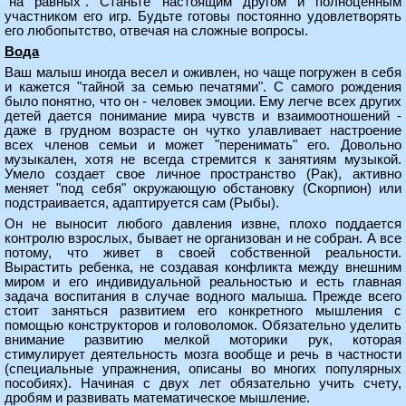
"на равных". Станьте настоящим другом и полноценным
участником его игр. Будьте готовы постоянно удовлетворять
его любопытство, отвечая на сложные вопросы.
Вода
Ваш малыш иногда весел и оживлен, но чаще погружен в себя
и кажется "тайной за семью печатями". С самого рождения
было понятно, что он - человек эмоции. Ему легче всех других
детей дается понимание мира чувств и взаимоотношений -
даже в грудном возрасте он чутко улавливает настроение
всех членов семьи и может "перенимать" его. Довольно
музыкален, хотя не всегда стремится к занятиям музыкой.
Умело создает свое личное пространство (Рак), активно
меняет "под себя" окружающую обстановку (Скорпион) или
подстраивается, адаптируется сам (Рыбы).
Он не выносит любого давления извне, плохо поддается
контролю взрослых, бывает не организован и не собран. А все
потому, что живет в своей собственной реальности.
Вырастить ребенка, не создавая конфликта между внешним
миром и его индивидуальной реальностью и есть главная
задача воспитания в случае водного малыша. Прежде всего
стоит заняться развитием его конкретного мышления с
помощью конструкторов и головоломок. Обязательно уделить
внимание развитию мелкой моторики рук, которая
стимулирует деятельность мозга вообще и речь в частности
(специальные упражнения, описаны во многих популярных
пособиях). Начиная с двух лет обязательно учить счету,
дробям и развивать математическое мышление.