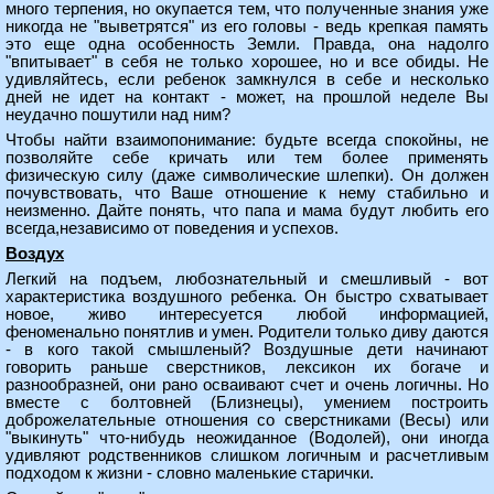
много терпения, но окупается тем, что полученные знания уже
никогда не "выветрятся" из его головы - ведь крепкая память
это еще одна особенность Земли. Правда, она надолго
"впитывает" в себя не только хорошее, но и все обиды. Не
удивляйтесь, если ребенок замкнулся в себе и несколько
дней не идет на контакт - может, на прошлой неделе Вы
неудачно пошутили над ним?
Чтобы найти взаимопонимание: будьте всегда спокойны, не
позволяйте себе кричать или тем более применять
физическую силу (даже символические шлепки). Он должен
почувствовать, что Ваше отношение к нему стабильно и
неизменно. Дайте понять, что папа и мама будут любить его
всегда,независимо от поведения и успехов.
Воздух
Легкий на подъем, любознательный и смешливый - вот
характеристика воздушного ребенка. Он быстро схватывает
новое, живо интересуется любой информацией,
феноменально понятлив и умен. Родители только диву даются
- в кого такой смышленый? Воздушные дети начинают
говорить раньше сверстников, лексикон их богаче и
разнообразней, они рано осваивают счет и очень логичны. Но
вместе с болтовней (Близнецы), умением построить
доброжелательные отношения со сверстниками (Весы) или
"выкинуть" что-нибудь неожиданное (Водолей), они иногда
удивляют родственников слишком логичным и расчетливым
подходом к жизни - словно маленькие старички.