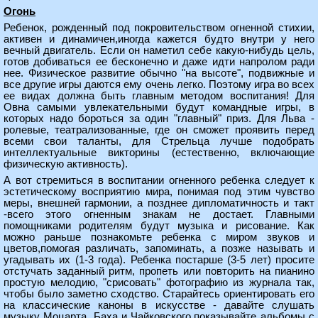
Огонь
Ребенок, рожденный под покровительством огненной стихии,
активен и динамичен,иногда кажется будто внутри у него
вечный двигатель. Если он наметил себе какую-нибудь цель,
готов добиваться ее бесконечно и даже идти напролом ради
нее. Физическое развитие обычно "на высоте", подвижные и
все другие игры даются ему очень легко. Поэтому игра во всех
ее видах должна быть главным методом воспитания! Для
Овна самыми увлекательными будут командные игры, в
которых надо бороться за один "главный" приз. Для Льва -
ролевые, театрализованные, где он сможет проявить перед
всеми свои таланты, для Стрельца лучше подобрать
интеллектуальные викторины (естественно, включающие
физическую активность).
А вот стремиться в воспитании огненного ребенка следует к
эстетическому восприятию мира, понимая под этим чувство
меры, внешней гармонии, а позднее дипломатичность и такт
-всего этого огненным знакам не достает. Главными
помощниками родителям будут музыка и рисование. Как
можно раньше познакомьте ребенка с миром звуков и
цветов,помогая различать, запоминать, а позже называть и
угадывать их (1-3 года). Ребенка постарше (3-5 лет) просите
отстучать заданный ритм, пропеть или повторить на пианино
простую мелодию, "срисовать" фотографию из журнала так,
чтобы было заметно сходство. Старайтесь ориентировать его
на классические каноны в искусстве - давайте слушать
музыку Моцарта, Баха и Чайковского,показывайте альбомы с