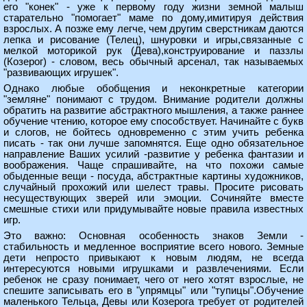
его "конек" - уже к первому году жизни земной малыш
старательно "помогает" маме по дому,имитируя действия
взрослых. А позже ему легче, чем другим сверстникам даются
лепка и рисование (Телец), шнуровки и игры,связанные с
мелкой моторикой рук (Дева),конструирование и паззлы
(Козерог) - словом, весь обычный арсенал, так называемых
"развивающих игрушек".
Однако любые обобщения и неконкретные категории
"земляне" понимают с трудом. Внимание родители должны
обратить на развитие абстрактного мышления, а также раннее
обучение чтению, которое ему способствует. Начинайте с букв
и слогов, не бойтесь одновременно с этим учить ребенка
писать - так они лучше запомнятся. Еще одно обязательное
направление Ваших усилий -развитие у ребенка фантазии и
воображения. Чаще спрашивайте, на что похожи самые
обыденные вещи - посуда, абстрактные картины художников,
случайный прохожий или шелест травы. Просите рисовать
несуществующих зверей или эмоции. Сочиняйте вместе
смешные стихи или придумывайте новые правила известных
игр.
Это важно: Основная особенность знаков Земли -
стабильность и медленное восприятие всего нового. Земные
дети непросто привыкают к новым людям, не всегда
интересуются новыми игрушками и развлечениями. Если
ребенок не сразу понимает, чего от него хотят взрослые, не
спешите записывать его в "упрямцы" или "тупицы".Обучение
маленького Тельца, Девы или Козерога требует от родителей