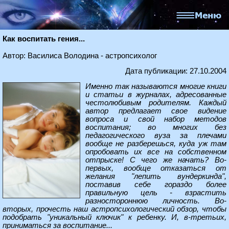
Как воспитать гения...
Автор: Василиса Володина - астропсихолог
Дата публикации: 27.10.2004
Именно так называются многие книги
и статьи в журналах, адресованные
честолюбивым родителям. Каждый
автор предлагает свое видение
вопроса и свой набор методов
воспитания; во многих без
педагогического вуза за плечами
вообще не разберешься, куда уж там
опробовать их все на собственном
отпрыске! С чего же начать? Во-
первых, вообще отказаться от
желания "лепить вундеркинда",
поставив себе гораздо более
правильную цель - взрастить
разностороннюю личность. Во-
вторых, прочесть наш астропсихологический обзор, чтобы
подобрать "уникальный ключик" к ребенку. И, в-третьих,
приниматься за воспитание...