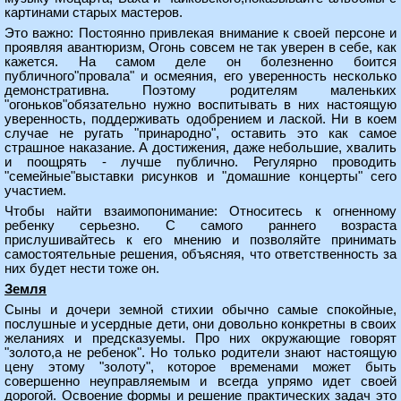
картинами старых мастеров.
Это важно: Постоянно привлекая внимание к своей персоне и
проявляя авантюризм, Огонь совсем не так уверен в себе, как
кажется. На самом деле он болезненно боится
публичного"провала" и осмеяния, его уверенность несколько
демонстративна. Поэтому родителям маленьких
"огоньков"обязательно нужно воспитывать в них настоящую
уверенность, поддерживать одобрением и лаской. Ни в коем
случае не ругать "принародно", оставить это как самое
страшное наказание. А достижения, даже небольшие, хвалить
и поощрять - лучше публично. Регулярно проводить
"семейные"выставки рисунков и "домашние концерты" сего
участием.
Чтобы найти взаимопонимание: Относитесь к огненному
ребенку серьезно. С самого раннего возраста
прислушивайтесь к его мнению и позволяйте принимать
самостоятельные решения, объясняя, что ответственность за
них будет нести тоже он.
Земля
Сыны и дочери земной стихии обычно самые спокойные,
послушные и усердные дети, они довольно конкретны в своих
желаниях и предсказуемы. Про них окружающие говорят
"золото,а не ребенок". Но только родители знают настоящую
цену этому "золоту", которое временами может быть
совершенно неуправляемым и всегда упрямо идет своей
дорогой. Освоение формы и решение практических задач это