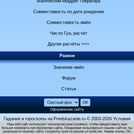
Магический квадрат Пифагора
Совместимость по дате рождения
Совместимость имён
Число Гуа, расчёт
Другие расчёты >>>
Разное
Значение имён
Форум
Статьи
Оформление сайта
Гадания и гороскопы на Predskazanie.ru
© 2003-2026
Условия
использования и контакты
Политика конфиденциальности
Наш веб-сайт использует технологию куки (cookies), чтобы предоставить вам
больше комфорта при просмотре сайта. Продолжая пользоваться нашим сайтом, вы
Использование файлов cookie
разрешаете нашему сайту сохранять куки на вашем устройстве. Нажав кнопку ОК,