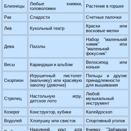
Любые книжки,
Близнецы
Растение в горшке
головоломки
Рак
Сладости
Счетные палочки
Краски или
Лев
Кукольный театр
восковые мелки
Набор "маленький
химик" или
Дева
Паззлы
"маленький
фокусник"
Велосипед или
Весы
Карандаши и альбом
коньки
Игрушечный пистолет
Пяльцы и другие
Скорпион
(мальчику) или красивую
принадлежности
заколку (девочке)
для вышивания
Любой
Настольную игру,
Стрелец
музыкальный
детское лото
инструмент
Козерог
Конструктор, кубики
Калейдоскоп
Водолей
Хлопушку или свисток
Спортивный уголок
Надувной круг для
Книжку "Забавная