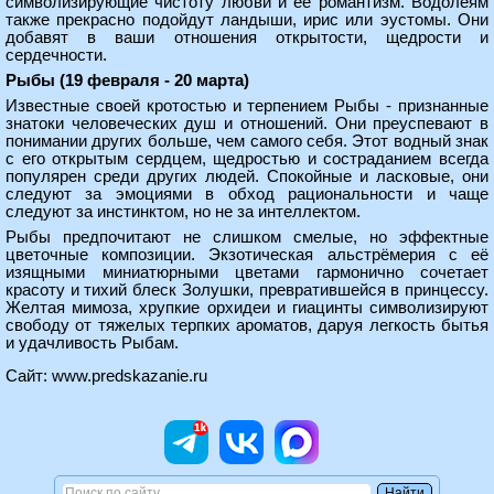
символизирующие чистоту любви и её романтизм. Водолеям
также прекрасно подойдут ландыши, ирис или эустомы. Они
добавят в ваши отношения открытости, щедрости и
сердечности.
Рыбы (19 февраля - 20 марта)
Известные своей кротостью и терпением Рыбы - признанные
знатоки человеческих душ и отношений. Они преуспевают в
понимании других больше, чем самого себя. Этот водный знак
с его открытым сердцем, щедростью и состраданием всегда
популярен среди других людей. Спокойные и ласковые, они
следуют за эмоциями в обход рациональности и чаще
следуют за инстинктом, но не за интеллектом.
Рыбы предпочитают не слишком смелые, но эффектные
цветочные композиции. Экзотическая альстрёмерия с её
изящными миниатюрными цветами гармонично сочетает
красоту и тихий блеск Золушки, превратившейся в принцессу.
Желтая мимоза, хрупкие орхидеи и гиацинты символизируют
свободу от тяжелых терпких ароматов, даруя легкость бытья
и удачливость Рыбам.
Сайт:
www.predskazanie.ru