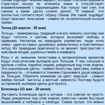
Овнам подходит нежный нарцисс, который способен выразить
страстную натуру их огненного знака и способствует
взаимопониманию с окружающими. Как только тает снег, эти
свежие и яркие цветы словно кричат: "Я первый", что
полностью соответствует образу Овнов. Им также подойдет
букет красных тюльпанов - символ их ослепительной пылкой
любви.
Телец (20 апреля - 20 мая)
Тельцы - приверженцы традиций и всего земного, поэтому они
будут тяготеть к цветам, которые вызывают любовь и
гармонию. Несмотря на природное упрямство, люди этого
знака - одни из самых душевных, романтичных и чувственных
натур. Их природная практичность не мешает пристрастию к
красивым вещам, удовольствиям и комфорту.
Розы с их нежными лепестками и великолепным ароматом
будут классическим выбором для Тельцов. У них сильные и
крепкие стебли, подобно людям, рожденным под этим знаком.
Эти королевские цветы - символ богатства, престижа, любви и
преданности, - отзываются тонкими струнками в душе каждого
из Тельцов. Обратите внимание на цвет: красный - символ
любви, белый - чистоты, а желтый - ревности. Поэтому будьте
осторожней, выбирая цветы для букета.
Близнецы (21 мая - 20 июня)
Заставить Близнецов идти к алтарю - это совсем не просто.
Люди, рожденные под этим знаком, известны своим быстрым
мышлением и любовью к свободе. Самое лучше, что можно