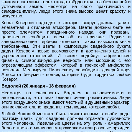
знаком счастливы только когда твёрдо стоят на безопасной и
устойчивой земле. Несмотря на свою практичность и
самодисциплину, люди этого знака высоко ценят красоту и
искусство.
Когда Козероги подходят к алтарю, вокруг должна царить
элегантная и стильная атмосфера. Цветы должны быть не
просто элементом праздничного наряда, они призваны
царственно сообщить всем об их приезде. Редкие и
завораживающие герберы отвечают таким взыскательным
требованиям. Эти цветы в композиции свадебного букета
дадут Козерогу новые возможности к достижению целей и
укреплению отношений. И также подойдут африканские
фиалки, символизирующие верность или морозник с его
отрезвляющим эффектом, который в греческой мифологии
позволил Меламрусу Пилосскому освободить дочерей царя
Аргоса от безумия - подвиг, которым будет гордиться любой
Козерог.
Водолей (20 января - 18 февраля)
Несмотря на склонность Водолея к независимости и
автономности, этот знак бывает очень романтичным. Люди
этого воздушного знака имеют честный и душевный характер,
они исключительно преданны тем людям, которых любят.
Любой Водолей мечтает быть единственным в своём роде,
поэтому цветы для свадьбы должны отражать духовность
этого человека. Идеальные цветы на эту роль - амариллис
белого цвета с малиновым прожилками или розовые орхидеи,