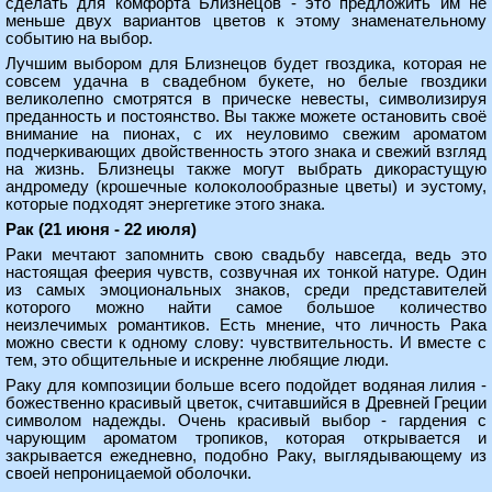
сделать для комфорта Близнецов - это предложить им не
меньше двух вариантов цветов к этому знаменательному
событию на выбор.
Лучшим выбором для Близнецов будет гвоздика, которая не
совсем удачна в свадебном букете, но белые гвоздики
великолепно смотрятся в прическе невесты, символизируя
преданность и постоянство. Вы также можете остановить своё
внимание на пионах, с их неуловимо свежим ароматом
подчеркивающих двойственность этого знака и свежий взгляд
на жизнь. Близнецы также могут выбрать дикорастущую
андромеду (крошечные колоколообразные цветы) и эустому,
которые подходят энергетике этого знака.
Рак (21 июня - 22 июля)
Раки мечтают запомнить свою свадьбу навсегда, ведь это
настоящая феерия чувств, созвучная их тонкой натуре. Один
из самых эмоциональных знаков, среди представителей
которого можно найти самое большое количество
неизлечимых романтиков. Есть мнение, что личность Рака
можно свести к одному слову: чувствительность. И вместе с
тем, это общительные и искренне любящие люди.
Раку для композиции больше всего подойдет водяная лилия -
божественно красивый цветок, считавшийся в Древней Греции
символом надежды. Очень красивый выбор - гардения с
чарующим ароматом тропиков, которая открывается и
закрывается ежедневно, подобно Раку, выглядывающему из
своей непроницаемой оболочки.