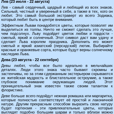
Лев (23 июля - 22 августа)
Лев - самый сердечный, щедрый и любящий из всех знаков.
Сильный, честный и уверенный в себе, а также в тех, кого он
любит. Это самый большой экстраверт из всего Зодиака,
который любит быть в центре внимания.
Эффектным Львам понадобятся цветы, которые позволят им
выделиться из толпы. Ничто не сможет сделать это лучше,
чем подсолнух. Льву подойдет цветок любви и гордости -
смелый, яркий и солнечный. Этот символ даст вам удачу и
сделает Льва королем праздника. Дополнить его может
смелый и яркий азиатский (персидский) лютик. Выбирайте
красные и оранжевые сорта, которые будут верны солнечному
наследию Льва.
Дева (23 августа - 22 сентября)
Девы любят, чтобы все было идеально в мельчайших
деталях. Люди этого знака часто бывают скромны и
застенчивы, но за этим сдержанным экстерьером скрываются
их житейская мудрость и блистательное остроумие, а также
глубокое понимание окружающих людей. Этот
проницательный знак известен также своим талантом к
флористике.
Деве больше всего подойдут нежная ромашка или маргаритка,
которые полностью соответствует её простой и лаконичной
натуре. Другим прекрасным способом выразить свою натуру
будет гортензия - эти привлекательные цветы, которые
выглядят подобно большим шарам и только вблизи можно