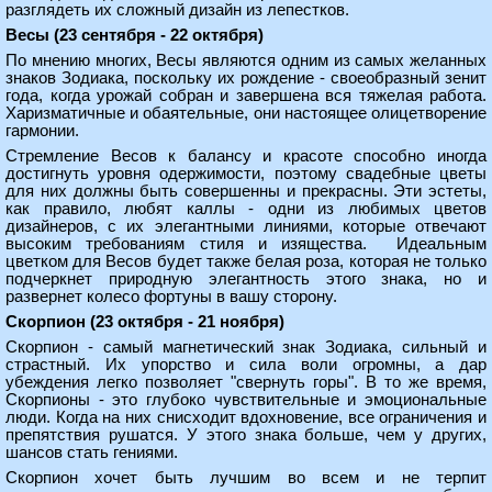
разглядеть их сложный дизайн из лепестков.
Весы (23 сентября - 22 октября)
По мнению многих, Весы являются одним из самых желанных
знаков Зодиака, поскольку их рождение - своеобразный зенит
года, когда урожай собран и завершена вся тяжелая работа.
Харизматичные и обаятельные, они настоящее олицетворение
гармонии.
Стремление Весов к балансу и красоте способно иногда
достигнуть уровня одержимости, поэтому свадебные цветы
для них должны быть совершенны и прекрасны. Эти эстеты,
как правило, любят каллы - одни из любимых цветов
дизайнеров, с их элегантными линиями, которые отвечают
высоким требованиям стиля и изящества. Идеальным
цветком для Весов будет также белая роза, которая не только
подчеркнет природную элегантность этого знака, но и
развернет колесо фортуны в вашу сторону.
Скорпион (23 октября - 21 ноября)
Скорпион - самый магнетический знак Зодиака, сильный и
страстный. Их упорство и сила воли огромны, а дар
убеждения легко позволяет "свернуть горы". В то же время,
Скорпионы - это глубоко чувствительные и эмоциональные
люди. Когда на них снисходит вдохновение, все ограничения и
препятствия рушатся. У этого знака больше, чем у других,
шансов стать гениями.
Скорпион хочет быть лучшим во всем и не терпит