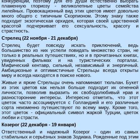
конкуренции, поэтому для его души естественно выбрать
пламенную глориозу - великолепные цветы семейства
лилейных. Провокационный вид этих цветов имеет довольно
много общего с типичным Скорпионом. Этому знаку также
подходит экзотическая орхидея, которая своей царственной
красотой подчеркивает его сексуальность, красоту и
страстность.
Стрелец (22 ноября - 21 декабря)
Стрелец будет повсюду искать приключений, ведь
большинство из них успели повидать множество стран, не
только в реальных путешествиях, но и в прочитанных книгах,
увиденных фильмах и на туристических порталах.
Мифический кентавр, сильный, независимый и энергичный.
Амбициозные и оптимистичные Стрельцы всегда открыты
миру и всегда находятся в поиске нового.
Живые и яркие Стрельцы очень напоминают тюльпан. Букет
из этих цветов как нельзя больше подходит их огненной
личности, позволив выразить их свободолюбивый нрав и
разносторонние интересы. Интересно отметить, что этот
цветок часто ассоциируется с Голландией и его различные
сорта неизменно путешествуют по всему миру. Кроме того,
этот цветок - официальный символ жаркой Турции, цветок
любви и страсти.
Козерог (22 декабря - 19 января)
Ответственный и надежный Козерог - один из самых
стабильных и серьёзных знаков Зодиака. Рожденные под этим