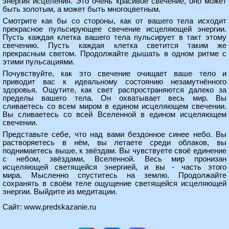
энергия исцеления. Это очень красивое свечение, оно может
быть золотым, а может быть многоцветным.
Смотрите как бы со стороны, как от вашего тела исходит
прекрасное пульсирующее свечение исцеляющей энергии.
Пусть каждая клетка вашего тела пульсирует в такт этому
свечению. Пусть каждая клетка светится таким же
прекрасным светом. Продолжайте дышать в одном ритме с
этими пульсациями.
Почувствуйте, как это свечение очищает ваше тело и
приводит вас к идеальному состоянию незамутнённого
здоровья. Ощутите, как свет распространяются далеко за
пределы вашего тела. Он охватывает весь мир. Вы
сливаетесь со всем миром в едином исцеляющем свечении.
Вы сливаетесь со всей Вселенной в едином исцеляющем
свечении.
Представьте себе, что над вами бездонное синее небо. Вы
растворяетесь в нём, вы летаете среди облаков, вы
поднимаетесь выше, к звёздам. Вы чувствуете своё единение
с небом, звёздами, Вселенной. Весь мир пронизан
исцеляющей светящейся энергией, и вы - часть этого
мира. Мысленно спуститесь на землю. Продолжайте
сохранять в своём теле ощущение светящейся исцеляющей
энергии. Выйдите из медитации.
Сайт:
www.predskazanie.ru