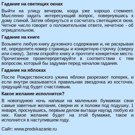
Гадание на светящих окнах
Выйти на улицу вечером, когда уже хорошо стемнеет.
Мысленно задать интересующий вопрос, повернувшись к
дому спиной. Затем обернуться и сосчитать светящиеся окна.
Четное число говорит о положительном ответе, нечетное - об
отрицательном.
Гадание на книге
Возьмите любую книгу духовного содержания и, не раскрывая
её, определите номер страницы и конкретную строчку (сверху
или снизу). Затем откройте книгу и прочтите конкретное место.
Прочитанное проинтерпретируйте в соответствии с тем
вопросом, который бы задуман перед началом гадания.
Гадание на яблоках
После Рождественского ужина яблоки разрезают поперек, и
если внутри оказывается правильная звездочка из косточек,
грядущий год будет счастливым.
Какое желание исполнится?
В новогоднюю ночь напиши на маленьких бумажках свои
самые заветные желания, сверни их и положи под подушку. 1
января, проснувшись, первым делом вытащи наугад любую из
них. Какое желание будет на этой бумажке, такое и
исполнится в наступившем году.
Сайт:
www.predskazanie.ru