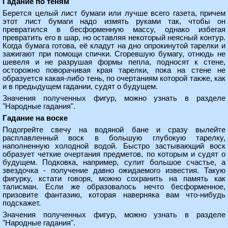
Гадание по теням
Берется целый лист бумаги или лучше всего газета, причем
этот лист бумаги надо измять руками так, чтобы он
превратился в бесформенную массу, однако избегая
превратить его в шар, но оставляя некоторый неясный контур.
Когда бумага готова, её кладут на дно опрокинутой тарелки и
зажигают при помощи спички. Сгоревшую бумагу, отнюдь не
шевеля и не разрушая формы пепла, подносят к стене,
осторожно поворачивая края тарелки, пока на стене не
образуется какая-либо тень, по очертаниям которой также, как
и в предыдущем гадании, судят о будущем.
Значения полученных фигур, можно узнать в разделе
"Народные гадания".
Гадание на воске
Подогрейте свечу на водяной бане и сразу вылейте
расплавленный воск в большую глубокую тарелку,
наполненную холодной водой. Быстро застывающий воск
образует четкие очертания предметов, по которым и судят о
будущем. Подковка, например, сулит большое счастье, а
звездочка - получение давно ожидаемого известия. Такую
фигурку, кстати говоря, можно сохранить на память как
талисман. Если же образовалось нечто бесформенное,
призовите фантазию, которая наверняка вам что-нибудь
подскажет.
Значения полученных фигур, можно узнать в разделе
"Народные гадания".