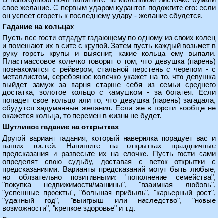
В новогоднюю ночь напишите на маленьком листочке бумаги
свое желание. С первым ударом курантов подожгите его: если
он успеет сгореть к последнему удару - желание сбудется.
Гадание на кольцах
Пусть все гости отдадут гадающему по одному из своих колец
и помешают их в сите с крупой. Затем пусть каждый возьмет в
руку горсть крупы и выяснит, какие кольца ему выпали.
Пластмассовое колечко говорит о том, что девушка (парень)
познакомится с рейвером, стальной перстень с черепом - с
металлистом, серебряное колечко укажет на то, что девушка
выйдет замуж за парня старше себя из семьи среднего
достатка, золотое кольцо с камушком - за богатея. Если
попадет свое кольцо или то, что девушка (парень) загадала,
сбудутся задуманные желания. Если же в горсти вообще не
окажется кольца, то перемен в жизни не будет.
Шутливое гадание на открытках
Другой вариант гадания, который наверняка порадует вас и
ваших гостей. Напишите на открытках праздничные
предсказания и развесьте их на елочке. Пусть гости сами
определят свою судьбу, доставая с веток открытки с
предсказаниями. Варианты предсказаний могут быть любые,
но обязательно позитивными: "пополнение семейства",
"покупка недвижимости/машины", "взаимная любовь",
"успешные проекты", "большая прибыль", "карьерный рост",
"удачный год", "выигрыш или наследство", "новые
возможности", "крепкое здоровье" и т.д.