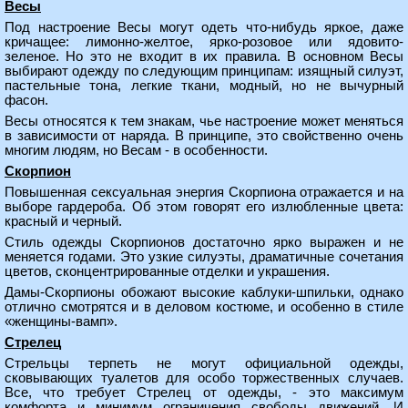
Весы
Под настроение Весы могут одеть что-нибудь яркое, даже
кричащее: лимонно-желтое, ярко-розовое или ядовито-
зеленое. Но это не входит в их правила. В основном Весы
выбирают одежду по следующим принципам: изящный силуэт,
пастельные тона, легкие ткани, модный, но не вычурный
фасон.
Весы относятся к тем знакам, чье настроение может меняться
в зависимости от наряда. В принципе, это свойственно очень
многим людям, но Весам - в особенности.
Скорпион
Повышенная сексуальная энергия Скорпиона отражается и на
выборе гардероба. Об этом говорят его излюбленные цвета:
красный и черный.
Стиль одежды Скорпионов достаточно ярко выражен и не
меняется годами. Это узкие силуэты, драматичные сочетания
цветов, сконцентрированные отделки и украшения.
Дамы-Скорпионы обожают высокие каблуки-шпильки, однако
отлично смотрятся и в деловом костюме, и особенно в стиле
«женщины-вамп».
Стрелец
Стрельцы терпеть не могут официальной одежды,
сковывающих туалетов для особо торжественных случаев.
Все, что требует Стрелец от одежды, - это максимум
комфорта и минимум ограничения свободы движений. И