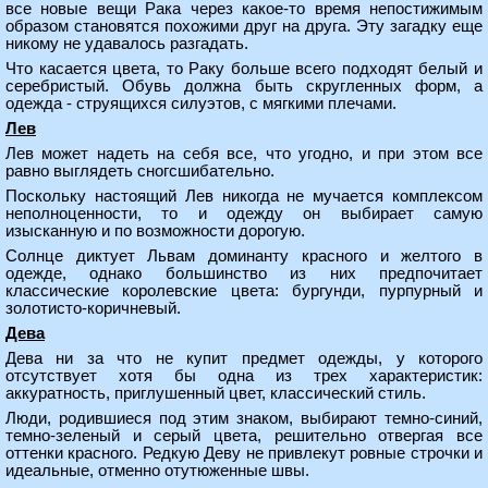
все новые вещи Рака через какое-то время непостижимым
образом становятся похожими друг на друга. Эту загадку еще
никому не удавалось разгадать.
Что касается цвета, то Раку больше всего подходят белый и
серебристый. Обувь должна быть скругленных форм, а
одежда - струящихся силуэтов, с мягкими плечами.
Лев
Лев может надеть на себя все, что угодно, и при этом все
равно выглядеть сногсшибательно.
Поскольку настоящий Лев никогда не мучается комплексом
неполноценности, то и одежду он выбирает самую
изысканную и по возможности дорогую.
Солнце диктует Львам доминанту красного и желтого в
одежде, однако большинство из них предпочитает
классические королевские цвета: бургунди, пурпурный и
золотисто-коричневый.
Дева
Дева ни за что не купит предмет одежды, у которого
отсутствует хотя бы одна из трех характеристик:
аккуратность, приглушенный цвет, классический стиль.
Люди, родившиеся под этим знаком, выбирают темно-синий,
темно-зеленый и серый цвета, решительно отвергая все
оттенки красного. Редкую Деву не привлекут ровные строчки и
идеальные, отменно отутюженные швы.