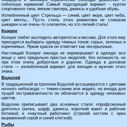
побольше карманов! Самый подходящий вариант - куртки
спортивного типа, мягкие свитера, джинсы и удобная обувь.
Излюбленный цвет Стрельца — синий, цвет моря, цвет неба,
цвет мечты... Пусть стиль этого романтика не слишком
шикарен и не очень-то элегантен, но это легкий стиль!
Козерог
Козерог любит выглядеть авторитетно и весомо. Для этого ему
приходится выбирать одежду темных тонов: серых, зеленых и
коричневых. Яркие краски он отметает как несерьезные.
Настоящий Козерог никогда не переигрывает в одежде: все
вещи у него предельно простых моделей, без излишеств, но
при этом очень добротные и дорогие. Одежда в деловом
стиле — излюбленный вариант для женщин и мужчин этого
знака.
Водолей
В традиционной астрологии Водолей ассоциируется с цветами
ночного небосвода — темно-синим или индиго, но иногда для
пущей экстравагантности он облачается в одежду неоновых
цветов.
Водолею приписывают два основных стиля: «профсоюзный
деятель» (кепка, шарф, джинсы, короткий жакет и рабочие
ботинки) и «научный работник» (строгий костюм с ярко
выраженной серой и синей клеткой).
Рыбы