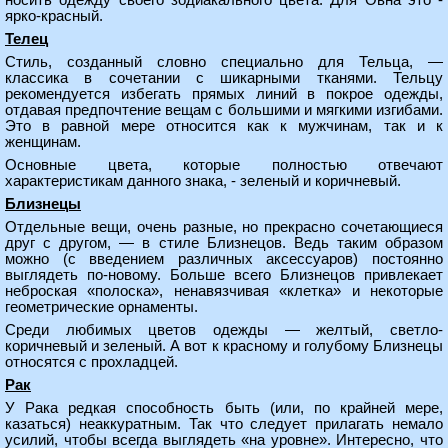
носить одежду своего зодиакального цвета. Для Овна это -
ярко-красный.
Телец
Стиль, созданный словно специально для Тельца, —
классика в сочетании с шикарными тканями. Тельцу
рекомендуется избегать прямых линий в покрое одежды,
отдавая предпочтение вещам с большими и мягкими изгибами.
Это в равной мере относится как к мужчинам, так и к
женщинам.
Основные цвета, которые полностью отвечают
характеристикам данного знака, - зеленый и коричневый.
Близнецы
Отдельные вещи, очень разные, но прекрасно сочетающиеся
друг с другом, — в стиле Близнецов. Ведь таким образом
можно (с введением различных аксессуаров) постоянно
выглядеть по-новому. Больше всего Близнецов привлекает
неброская «полоска», ненавязчивая «клетка» и некоторые
геометрические орнаменты.
Среди любимых цветов одежды — желтый, светло-
коричневый и зеленый. А вот к красному и голубому Близнецы
относятся с прохладцей.
Рак
У Рака редкая способность быть (или, по крайней мере,
казаться) неаккуратным. Так что следует прилагать немало
усилий, чтобы всегда выглядеть «на уровне». Интересно, что