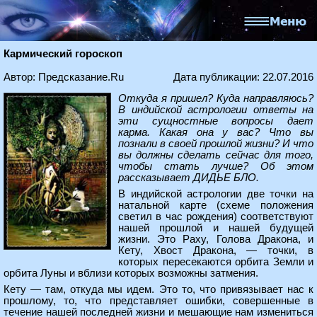
Кармический гороскоп
Автор: Предсказание.Ru
Дата публикации: 22.07.2016
Откуда я пришел? Куда направляюсь?
В индийской астрологии ответы на
эти сущностные вопросы дает
карма. Какая она у вас? Что вы
познали в своей прошлой жизни? И что
вы должны сделать сейчас для того,
чтобы стать лучше? Об этом
рассказывает ДИДЬЕ БЛО.
В индийской астрологии две точки на
натальной карте (схеме положения
светил в час рождения) соответствуют
нашей прошлой и нашей будущей
жизни. Это Раху, Голова Дракона, и
Кету, Хвост Дракона, — точки, в
которых пересекаются орбита Земли и
орбита Луны и вблизи которых возможны затмения.
Кету — там, откуда мы идем. Это то, что привязывает нас к
прошлому, то, что представляет ошибки, совершенные в
течение нашей последней жизни и мешающие нам измениться