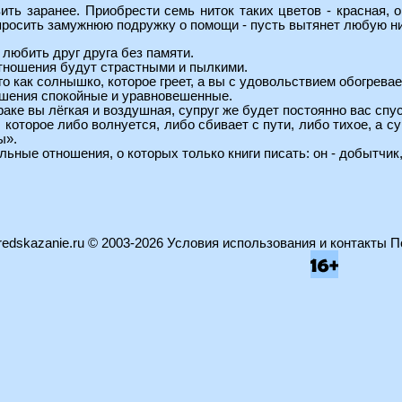
ить заранее. Приобрести семь ниток таких цветов - красная, о
опросить замужнюю подружку о помощи - пусть вытянет любую ни
 любить друг друга без памяти.
тношения будут страстными и пылкими.
го как солнышко, которое греет, а вы с удовольствием обогрева
ошения спокойные и уравновешенные.
раке вы лёгкая и воздушная, супруг же будет постоянно вас спу
, которое либо волнуется, либо сбивает с пути, либо тихое, а с
ы».
льные отношения, о которых только книги писать: он - добытчик
edskazanie.ru
© 2003-2026
Условия использования и контакты
П