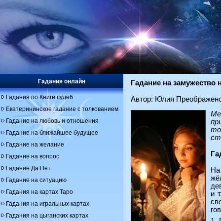
Гадания онлайн
Гадание на замужество 
Гадания по Книге судеб
Автор: Юлия Преображен
Екатерининское гадание с толкованием
Ме
Гадание на любовь и отношения
пр
то
Гадание на ближайшее будущее
ст
Гадание на желание
Га
Гадание на вопрос
Гадание Да Нет
На
жё
Гадание на ситуацию
де
Гадания на картах Таро
и 
св
Гадания на игральных картах
го
Гадания на цыганских картах