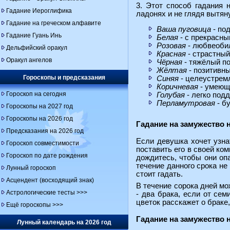
3. Этот способ гадания 
Гадание Иероглифика
ладонях и не глядя вытяну
Гадание на греческом алфавите
Ваша пуговица
- по
Гадание Гуань Инь
Белая
- с прекрасны
Розовая
- любвеоби
Дельфийский оракул
Красная
- страстный
Оракул ангелов
Чёрная
- тяжёлый по
Жёлтая
- позитивны
Гороскопы и предсказания
Синяя
- целеустремл
Коричневая
- умеющи
Гороскоп на сегодня
Голубая
- легко под
Перламутровая
- б
Гороскопы на 2027 год
Гороскопы на 2026 год
Гадание на замужество 
Предсказания на 2026 год
Если девушка хочет узна
Гороскоп совместимости
поставить его в своей ком
Гороскоп по дате рождения
дождитесь, чтобы они опа
течение данного срока не 
Лунный гороскоп
стоит гадать.
Асцендент (восходящий знак)
В течение сорока дней мо
Астрологические тесты >>>
- два брака, если от сем
цветок расскажет о браке,
Ещё гороскопы >>>
Гадание на замужество н
Лунный календарь на 2026 год