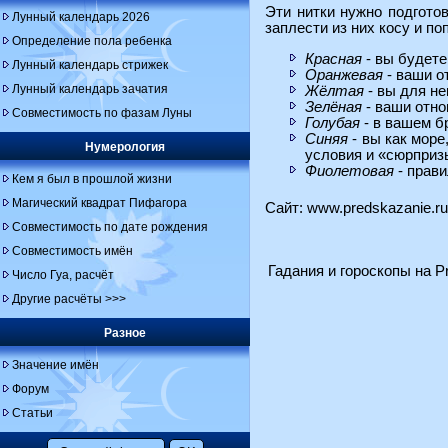
Эти нитки нужно подготов
Лунный календарь 2026
заплести из них косу и п
Определение пола ребенка
Красная
- вы будете
Лунный календарь стрижек
Оранжевая
- ваши о
Лунный календарь зачатия
Жёлтая
- вы для не
Зелёная
- ваши отн
Совместимость по фазам Луны
Голубая
- в вашем б
Синяя
- вы как море
Нумерология
условия и «сюрприз
Фиолетовая
- прави
Кем я был в прошлой жизни
Магический квадрат Пифагора
Сайт:
www.predskazanie.ru
Совместимость по дате рождения
Совместимость имён
Гадания и гороскопы на Pr
Число Гуа, расчёт
Другие расчёты >>>
Разное
Значение имён
Форум
Статьи