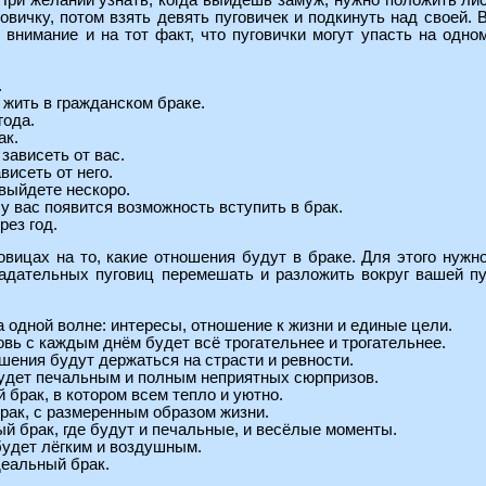
 При желании узнать, когда выйдешь замуж, нужно положить лис
говичку, потом взять девять пуговичек и подкинуть над своей. В
 внимание и на тот факт, что пуговички могут упасть на одно
.
 жить в гражданском браке.
года.
ак.
 зависеть от вас.
висеть от него.
выйдете нескоро.
 у вас появится возможность вступить в брак.
рез год.
овицах на то, какие отношения будут в браке. Для этого нужн
гадательных пуговиц перемешать и разложить вокруг вашей пуг
а одной волне: интересы, отношение к жизни и единые цели.
вь с каждым днём будет всё трогательнее и трогательнее.
шения будут держаться на страсти и ревности.
будет печальным и полным неприятных сюрпризов.
 брак, в котором всем тепло и уютно.
рак, с размеренным образом жизни.
й брак, где будут и печальные, и весёлые моменты.
будет лёгким и воздушным.
деальный брак.