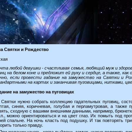
на Святки и Рождество
ская
чта любой девушки - счастливая семья, любящий муж и здоров
инц на белом коне и предложит ей руку и сердце, а также, к
чно, если провести гадание на замужество на Святки и Рож
андартными на картах и заканчивая пуговицами, нитками, цве
дание на замужество на пуговицах
 Святки нужно собрать коллекцию гадательных пуговиц, состо
лтая, синяя, коричневая, голубая и перламутровая, а также 
вять, сходную с вашими внешними данными, например, брюнетк
т.п., можно ориентироваться и на цвет глаз. Их помыть под пр
оей спальне. На ночь класть под подушку. И так повторять три
ворить только правду.