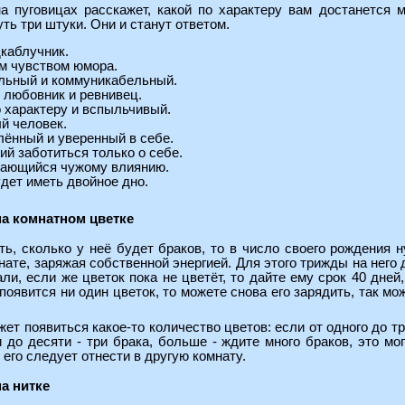
на пуговицах расскажет, какой по характеру вам достанется 
ть три штуки. Они и станут ответом.
дкаблучник.
м чувством юмора.
льный и коммуникабельный.
 любовник и ревнивец.
 характеру и вспыльчивый.
й человек.
ённый и уверенный в себе.
й заботиться только о себе.
дающийся чужому влиянию.
удет иметь двойное дно.
на комнатном цветке
ть, сколько у неё будет браков, то в число своего рождения
нате, заряжая собственной энергией. Для этого трижды на него 
ли, если же цветок пока не цветёт, то дайте ему срок 40 дней
появится ни один цветок, то можете снова его зарядить, так мо
жет появиться какое-то количество цветов: если от одного до 
и до десяти - три брака, больше - ждите много браков, это мо
 его следует отнести в другую комнату.
а нитке