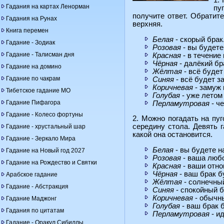
1.
Гадания на картах Ленорман
пу
получите ответ. Обратите
Гадания на Рунах
верхняя.
Книга перемен
Белая
- скорый брак
Гадание - Зодиак
Розовая
- вы будете
Гадание - Талисман дня
Красная
- в течение 
Чёрная
- далёкий бр
Гадание на домино
Жёлтая
- всё будет
Гадание по чакрам
Синяя
- всё будет за
Коричневая
- замуж 
Тибетское гадание МО
Голубая
- уже летом
Гадание Пифагора
Перламутровая
- че
Гадание - Колесо фортуны
2. Можно погадать на пуг
середину стола. Девять 
Гадание - хрустальный шар
какой она остановится.
Гадание - Зеркало Мира
Белая
- вы будете н
Гадание на Новый год 2027
Розовая
- ваша любо
Гадание на Рождество и Святки
Красная
- ваши отно
Чёрная
- ваш брак 
Арабское гадание
Жёлтая
- солнечный
Гадание - Абстракция
Синяя
- спокойный б
Коричневая
- обычны
Гадание Маджонг
Голубая
- ваш брак 
Гадания по цитатам
Перламутровая
- и
Гадание - Оракул Сибиллы