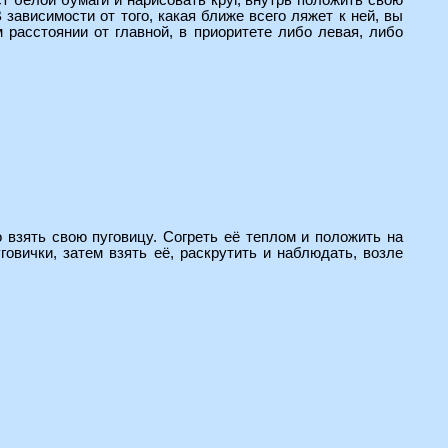
т белой бумаги и нарисовать круг, внутрь положить свою
 зависимости от того, какая ближе всего ляжет к ней, вы
м расстоянии от главной, в приоритете либо левая, либо
о взять свою пуговицу. Согреть её теплом и положить на
овички, затем взять её, раскрутить и наблюдать, возле