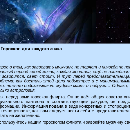
 Гороскоп для каждого знака
прос о том, как завоевать мужчину, не теряет и никогда не 
рослый период своей жизни, каждая женщина, ещё не нашедшая 
к говорится, свет стоит. И тут перед представительницам
облема: как достичь этой цели побыстрее и с минимальными
ми, что-то подсказывают мудрые мамы и подруги… Однако, 
лько астрология.
ак, перед вами гороскоп флирта. Он не даёт общих советов «н
диакального пантеона в соответствующем ракурсе, он пред
формации. Информация подана в виде конкретных и стопроцент
 точно узнаете, как вам следует вести себя с представителем 
лать не желательно.
спользуйтесь нашим гороскопом флирта и завоюйте мужчину св