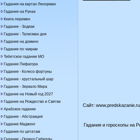
Гадания на картах Ленорман
Гадания на Рунах
Книга перемен
Гадание - Зодиак
Гадание - Талисман дня
Гадание на домино
Гадание по чакрам
Тибетское гадание МО
Гадание Пифагора
Гадание - Колесо фортуны
Гадание - хрустальный шар
Гадание - Зеркало Мира
Гадание на Новый год 2027
Гадание на Рождество и Святки
Сайт:
www.predskazanie.ru
Арабское гадание
Гадание - Абстракция
Гадание Маджонг
Гадания и гороскопы на Pr
Гадания по цитатам
Гадание - Оракул Сибиллы