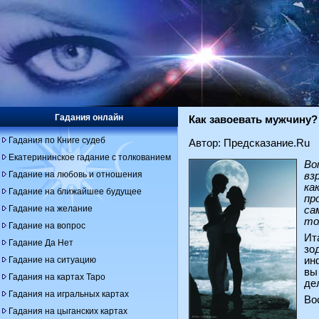
Гадания онлайн
Как завоевать мужчину?
Гадания по Книге судеб
Автор: Предсказание.Ru
Екатерининское гадание с толкованием
Во
Гадание на любовь и отношения
вз
ка
Гадание на ближайшее будущее
пр
Гадание на желание
са
то
Гадание на вопрос
Ит
Гадание Да Нет
зо
Гадание на ситуацию
ин
вы
Гадания на картах Таро
де
Гадания на игральных картах
Во
Гадания на цыганских картах