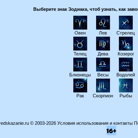
Выберите знак Зодиака, чтоб узнать, как зав
Овен
Лев
Стрелец
Телец
Дева
Козерог
Близнецы
Весы
Водолей
Рак
Скорпион
Рыбы
edskazanie.ru
© 2003-2026
Условия использования и контакты
П