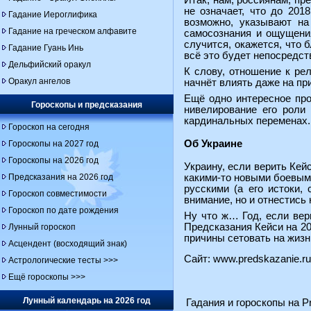
Итак, нам, россиянам, пр
не означает, что до 201
Гадание Иероглифика
возможно, указывают на
Гадание на греческом алфавите
самосознания и ощущения
случится, окажется, что
Гадание Гуань Инь
всё это будет непосредст
Дельфийский оракул
К слову, отношение к рел
Оракул ангелов
начнёт влиять даже на п
Ещё одно интересное про
Гороскопы и предсказания
нивелирование его роли 
кардинальных переменах. О
Гороскоп на сегодня
Об Украине
Гороскопы на 2027 год
Гороскопы на 2026 год
Украину, если верить Кей
Предсказания на 2026 год
какими-то новыми боевым
русскими (а его истоки,
Гороскоп совместимости
внимание, но и отнестись 
Гороскоп по дате рождения
Ну что ж… Год, если вер
Предсказания Кейси на 20
Лунный гороскоп
причины сетовать на жизн
Асцендент (восходящий знак)
Сайт:
www.predskazanie.ru
Астрологические тесты >>>
Ещё гороскопы >>>
Лунный календарь на 2026 год
Гадания и гороскопы на Pr