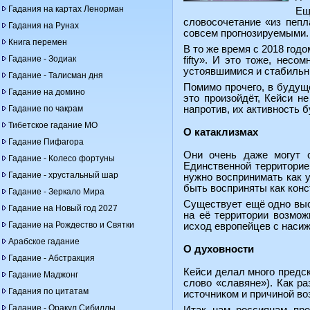
Гадания на картах Ленорман
Ещ
словосочетание «из пепл
Гадания на Рунах
совсем прогнозируемыми. 
Книга перемен
В то же время с 2018 годо
Гадание - Зодиак
fifty». И это тоже, нес
устоявшимися и стабиль
Гадание - Талисман дня
Помимо прочего, в будуще
Гадание на домино
это произойдёт, Кейси н
Гадание по чакрам
напротив, их активность 
Тибетское гадание МО
О катаклизмах
Гадание Пифагора
Они очень даже могут с
Гадание - Колесо фортуны
Единственной территорие
Гадание - хрустальный шар
нужно воспринимать как 
быть восприняты как конс
Гадание - Зеркало Мира
Существует ещё одно выск
Гадание на Новый год 2027
на её территории возмож
Гадание на Рождество и Святки
исход европейцев с насиж
Арабское гадание
О духовности
Гадание - Абстракция
Кейси делал много предск
Гадание Маджонг
слово «славяне»). Как р
Гадания по цитатам
источником и причиной во
Гадание - Оракул Сибиллы