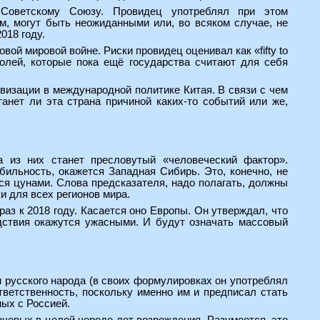
 Советскому Союзу. Провидец употреблял при этом
им, могут быть неожиданными или, во всяком случае, не
018 году.
вой мировой войне. Риски провидец оценивал как «fifty to
ролей, которые пока ещё государства считают для себя
ивизации в международной политике Китая. В связи с чем
танет ли эта страна причиной каких-то событий или же,
а из них станет пресловутый «человеческий фактор».
бильность, окажется Западная Сибирь. Это, конечно, не
ся цунами. Слова предсказателя, надо полагать, должны
 для всех регионов мира.
аз к 2018 году. Касается оно Европы. Он утверждал, что
едствия окажутся ужасными. И будут означать массовый
и русского народа (в своих формулировках он употреблял
ветственность, поскольку именно им и предписал стать
ных с Россией.