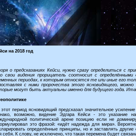
си на 2018 год
воря о предсказаниях Кейси, нужно сразу определиться с п
о свои видения прорицатель соотносил с определёнными
еменных периодах, к которым относятся те или иные его толк
поставляя с ними пророчества этого ясновидящего, можно 
торые могут быть актуальны именно для будущего года. Итак
геополитике
 этот период ясновидящий предсказал значительное усиление 
нако, возможно, видение Эдгара Кейси - это указание на
ждународной политической арене позицию если не доминир
ормулировал это фразой: «идёт надежда для мира». Вероятно,
кларировать определённые принципы, но и заставлять другие
я себя. К слову, не исключено, что такая перемена будет связ