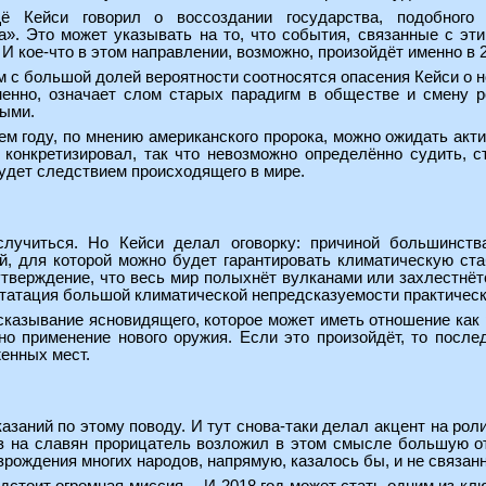
ё Кейси говорил о воссоздании государства, подобного
а». Это может указывать на то, что события, связанные с эт
И кое-что в этом направлении, возможно, произойдёт именно в 2
м с большой долей вероятности соотносятся опасения Кейси о но
омненно, означает слом старых парадигм в обществе и смену 
ными.
м году, по мнению американского пророка, можно ожидать акт
е конкретизировал, так что невозможно определённо судить, с
будет следствием происходящего в мире.
лучиться. Но Кейси делал оговорку: причиной большинств
й, для которой можно будет гарантировать климатическую ста
утверждение, что весь мир полыхнёт вулканами или захлестнёт
татация большой климатической непредсказуемости практически
азывание ясновидящего, которое может иметь отношение как р
но применение нового оружия. Если это произойдёт, то посл
енных мест.
азаний по этому поводу. И тут снова-таки делал акцент на рол
аз на славян прорицатель возложил в этом смысле большую от
зрождения многих народов, напрямую, казалось бы, и не связан