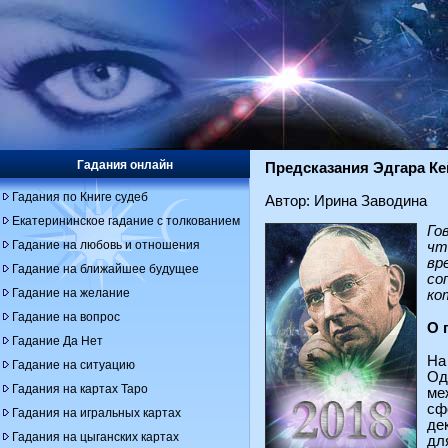
Гадания онлайн
Предсказания Эдгара Кей
Гадания по Книге судеб
Автор: Ирина Заводина
Екатерининское гадание с толкованием
Го
Гадание на любовь и отношения
чт
вр
Гадание на ближайшее будущее
со
Гадание на желание
ко
Гадание на вопрос
О 
Гадание Да Нет
На
Гадание на ситуацию
Од
Гадания на картах Таро
ме
сф
Гадания на игральных картах
де
Гадания на цыганских картах
дл