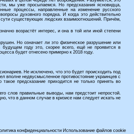
ючевых в целой череде лет возрождения. Разумеется, это
ости, мы уже просыпаемся. Но предсказания ясновидца,
инные процессы, направленные на изменение русского
вопросы духовного порядка. И когда это действительно
 - сути существующих людских взаимоотношений. Причём,
значно возрастёт интерес, и она в той или иной степени
зрушен. Но означает ли это физическое разрушение или
в будущем году это, скорее всего, ещё не проявится в
оцесса будет отнесено примерно к 2018 году.
ссионариев. Не исключено, что это будет происходить под
дел вполне недвусмысленное противостояние украинцев с
то такое предсказание приходится не только принять во
 его слов правильные выводы, нам предстоит непростой.
но, что в данном случае в кризисе нам следует искать не
олитика конфиденциальности
Использование файлов cookie