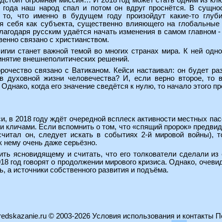
едстоит огромная миссия… И 2018 год может стать одним из кл
8 года наш народ спал и потом он вдруг проснётся. В сущн
 то, что именно в будущем году произойдут какие-то глуб
 себя как субъекта, существенно влияющего на глобальные 
 благодаря русским удаётся начать изменения в самом главном
венно связано с христианством.
игии станет важной темой во многих странах мира. К ней одно
ринятие внешнеполитических решений.
рочество связано с Ватиканом. Кейси настаивал: он будет ра
в духовной жизни человечества? И, если верно второе, то 
днако, когда его значение сведётся к нулю, то начало этого пр
си, в 2018 году ждёт очередной всплеск активности местных па
и кличами. Если вспомнить о том, что «спящий пророк» предви
 считал он, следует искать в событиях 2-й мировой войны), 
к нему очень даже серьёзно.
ить ясновидящему и считать, что его толкователи сделали из
18 год говорят о продолжении мирового кризиса. Однако, очевид
ь, а источники собственного развития и подъёма.
edskazanie.ru
© 2003-2026
Условия использования и контакты
П