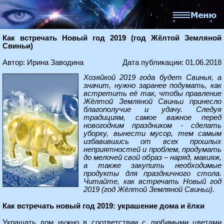
Как встречать Новый год 2019 (год Жёлтой Земляной
Свиньи)
Автор: Ирина Заводина
Дата публикации: 01.06.2018
Хозяйкой 2019 года будет Свинья, а
значит, нужно заранее подумать, как
встретить её так, чтобы правление
Жёлтой Земляной Свиньи принесло
благополучие и удачу. Следуя
традициям, самое важное перед
новогодним праздником - сделать
уборку, вынести мусор, тем самым
избавившись от всех прошлых
неприятностей и проблем, продумать
до мелочей свой образ – наряд, макияж,
а также закупить необходимые
продукты для праздничного стола.
Читайте, как встречать Новый год
2019 (год Жёлтой Земляной Свиньи).
Как встречать новый год 2019: украшение дома и ёлки
Украшать дом нужно в соответствии с любимыми цветами