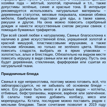
хозяйки года – жёлтый, золотой, горчичный и т.п., также
допустимы зелёные, синие и красные тона. В интерьере
рекомендуется использовать натуральные материалы –
деревянные статуэтки, меховые покрывала, кожаная обивка
мебели, бамбуковые подставки для еды, а также камни,
ракушки и другое. На окна можно повесить серебряный
дождик и нанести искусственным снегом рисунки свинок с
помощью бумажных трафаретов.
При всей своей любви к натурализму, Свинья благосклонна к
наличию в доме искусственной ёлки, украшенной золотой и
красной мишурой, пластмассовыми игрушками, а также
спелыми яблоками, но только не зелёного цвета. Можно
повесить сладости, выбрать их в ярких упаковках –
золотистых, алых и блестящих. Обязательно на видном месте
повесить игрушку в виде свиньи или же её фигурку. Пусть она
будет деревянная, стеклянная, фарфоровая или сшитая из
натуральной ткани.
Праздничные блюда
Свинья в еде неприхотлива, поэтому можно готовить всё, что
заблагорассудится, но не забывать об основном блюде –
мясе. Его должно быть много и в разных видах – котлеты,
отбивные, бефстрогановы, жареное, варёное или запечённое.
В салаты тоже нужно добавить колбасу, мясо или
морепродукты. Кстати, последние можно поставить рядом с
мясными блюдами. Такое сочетание позволит в 2019 году