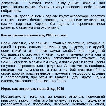
допустима – рыхлая коса, выпущенные локоны или
растрёпанная гулька. Мужчины могут позволить себе лёгкую
небритость.
Отличным дополнением к одежде будут аксессуары золотого
оттенка – пояса, бляшки, запонки, пуговицы или же шарфики,
платки, перчатки. Хорошо бы надеть и переливающиеся
колготы, с камнями или бусинками.
Как встречать новый год 2019 и с кем
Всем известно, что свиньи – стадные животные, которые, с
одной стороны, сильно привязаны друг к другу, а с другой,
если какой-то из членов семьи слабый или неугодный
большинству, жестоки к нему. Кстати, именно этим они и
схожи с людьми. Поэтому рекомендуется отмечать год
Свиньи сначала в семейном кругу, а потом уйти в гости, чтобы
не успеть перессориться с родными. Или же можно, наоборот,
походить до полуночи по гостям, а под бой курантов обнять
своих дорогих родственников и пожелать им доброго здравия
и благополучия, при этом не надоесть друг другу. Одним
словом, умеренное общение – во благо.
Идеи, как встречать новый год 2019
Независимо от того, как вы решите отмечать новогодний
праздник, важно, чтобы это было ярко и весело. Придумайте
развлекательную программу, наберите бенгальских огней,