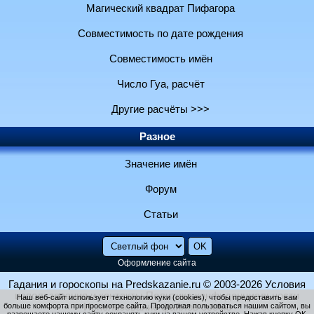
Магический квадрат Пифагора
Совместимость по дате рождения
Совместимость имён
Число Гуа, расчёт
Другие расчёты >>>
Разное
Значение имён
Форум
Статьи
Оформление сайта
Гадания и гороскопы на Predskazanie.ru
© 2003-2026
Условия
использования и контакты
Политика конфиденциальности
Наш веб-сайт использует технологию куки (cookies), чтобы предоставить вам
больше комфорта при просмотре сайта. Продолжая пользоваться нашим сайтом, вы
Использование файлов cookie