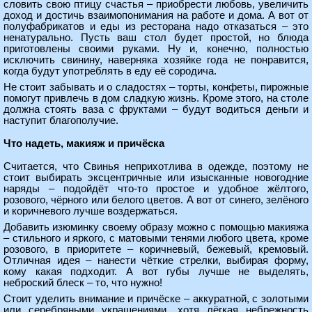
словить свою птицу счастья – приобрести любовь, увеличить
доход и достичь взаимопонимания на работе и дома. А вот от
полуфабрикатов и еды из ресторана надо отказаться – это
ненатурально. Пусть ваш стол будет простой, но блюда
приготовлены своими руками. Ну и, конечно, полностью
исключить свинину, наверняка хозяйке года не понравится,
когда будут употреблять в еду её сородича.
Не стоит забывать и о сладостях – торты, конфеты, пирожные
помогут привлечь в дом сладкую жизнь. Кроме этого, на столе
должна стоять ваза с фруктами – будут водиться деньги и
наступит благополучие.
Что надеть, макияж и причёска
Считается, что Свинья неприхотлива в одежде, поэтому не
стоит выбирать эксцентричные или изысканные новогодние
наряды – подойдёт что-то простое и удобное жёлтого,
розового, чёрного или белого цветов. А вот от синего, зелёного
и коричневого лучше воздержаться.
Добавить изюминку своему образу можно с помощью макияжа
– стильного и яркого, с матовыми тенями любого цвета, кроме
розового, в приоритете – коричневый, бежевый, кремовый.
Отличная идея – нанести чёткие стрелки, выбирая форму,
кому какая подходит. А вот губы лучше не выделять,
неброский блеск – то, что нужно!
Стоит уделить внимание и причёске – аккуратной, с золотыми
или серебряными украшениями, хотя лёгкая небрежность