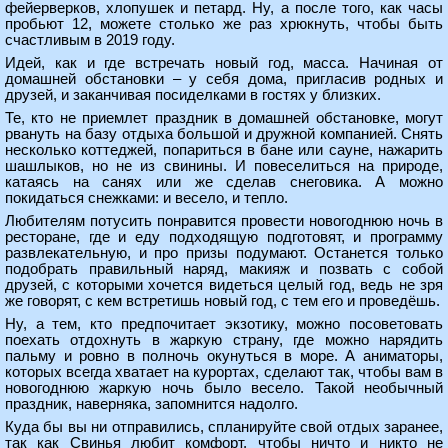
фейерверков, хлопушек и петард. Ну, а после того, как часы
пробьют 12, можете столько же раз хрюкнуть, чтобы быть
счастливым в 2019 году.
Идей, как и где встречать новый год, масса. Начиная от
домашней обстановки – у себя дома, пригласив родных и
друзей, и заканчивая посиделками в гостях у близких.
Те, кто не приемлет праздник в домашней обстановке, могут
рвануть на базу отдыха большой и дружной компанией. Снять
несколько коттеджей, попариться в бане или сауне, нажарить
шашлыков, но не из свинины. И повеселиться на природе,
катаясь на санях или же сделав снеговика. А можно
покидаться снежками: и весело, и тепло.
Любителям потусить понравится провести новогоднюю ночь в
ресторане, где и еду подходящую подготовят, и программу
развлекательную, и про призы подумают. Останется только
подобрать правильный наряд, макияж и позвать с собой
друзей, с которыми хочется видеться целый год, ведь не зря
же говорят, с кем встретишь новый год, с тем его и проведёшь.
Ну, а тем, кто предпочитает экзотику, можно посоветовать
поехать отдохнуть в жаркую страну, где можно нарядить
пальму и ровно в полночь окунуться в море. А аниматоры,
которых всегда хватает на курортах, сделают так, чтобы вам в
новогоднюю жаркую ночь было весело. Такой необычный
праздник, наверняка, запомнится надолго.
Куда бы вы ни отправились, спланируйте свой отдых заранее,
так как Свинья любит комфорт, чтобы ничто и никто не