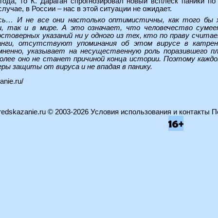
года, то К. Дараган спрогнозировал новый всплеск паники по
случае, в России – нас в этой ситуации не ожидает.
сь… И не все они настолько оптимистичны, как того бы х
ии, так и в мире. А это означает, что человечество сум
стоверных указаний ни у одного из тех, кто по праву счит
анги, отсутствуют упоминания об этом вирусе в катрен
мненно, указывает на несущественную роль поразившего п
олее оно не станет причиной конца истории. Поэтому каждо
ры защиты от вируса и не впадая в панику.
anie.ru/
edskazanie.ru
© 2003-2026
Условия использования и контакты
П