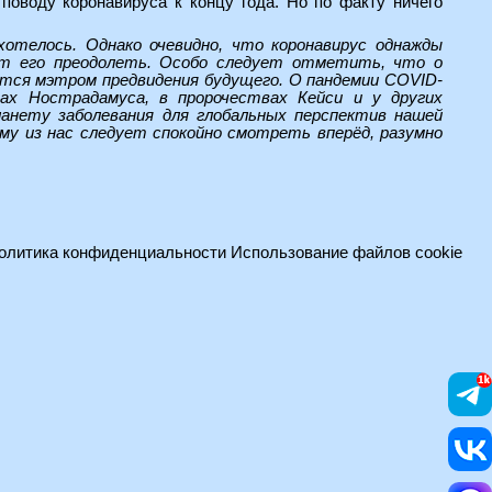
 поводу коронавируса к концу года. Но по факту ничего
отелось. Однако очевидно, что коронавирус однажды
еет его преодолеть. Особо следует отметить, что о
ается мэтром предвидения будущего. О пандемии COVID-
ах Нострадамуса, в пророчествах Кейси и у других
ланету заболевания для глобальных перспектив нашей
му из нас следует спокойно смотреть вперёд, разумно
олитика конфиденциальности
Использование файлов cookie