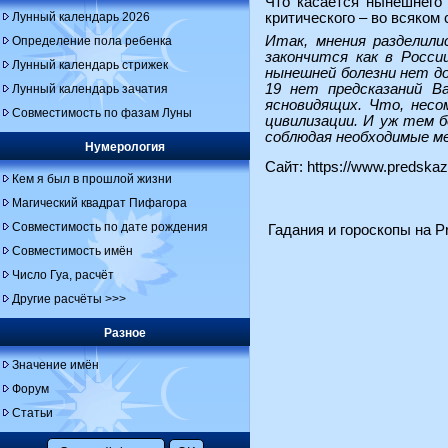
Что касается нынешнего 
Лунный календарь 2026
критического – во всяком 
Итак, мнения разделили
Определение пола ребенка
закончится как в Росс
Лунный календарь стрижек
нынешней болезни нет до
19 нет предсказаний В
Лунный календарь зачатия
ясновидящих. Что, несо
Совместимость по фазам Луны
цивилизации. И уж тем б
соблюдая необходимые ме
Нумерология
Сайт:
https://www.predskaz
Кем я был в прошлой жизни
Магический квадрат Пифагора
Совместимость по дате рождения
Гадания и гороскопы на Pr
Совместимость имён
Число Гуа, расчёт
Другие расчёты >>>
Разное
Значение имён
Форум
Статьи