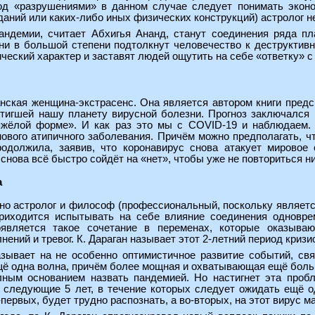
од «разрушениями» в данном случае следует понимать эконо
аний или каких-либо иных физических конструкций) астролог не
андемии, считает Абхигья Ананд, станут соединения ряда п
ни в большой степени подтолкнут человечество к деструктив
ческий характер и заставят людей ощутить на себе «ответку» с
ская женщина-экстрасенс. Она является автором книги предск
стигшей нашу планету вирусной болезни. Прогноз заключался 
яжёлой форме». И как раз это мы с COVID-19 и наблюдаем. 
ового атипичного заболевания. Причём можно предполагать, ч
одолжила, заявив, что коронавирус снова атакует мировое
снова всё быстро сойдёт на «нет», чтобы уже не повториться ни
а
о астролог и философ (профессиональный, поскольку является
приходится испытывать на себе влияние соединения одновре
роявляется такое сочетание в переменах, которые оказыв
ний и тревог. К. Дараган называет этот 2-летний период кризи
зывает на не особенно оптимистичное развитие событий, свя
ё одна волна, причём более мощная и охватывающая ещё больш
лным основанием назвать пандемией. Но настигнет эта проб
 следующие 5 лет, в течение которых следует ожидать ещё о
-первых, будет трудно распознать, а во-вторых, на этот вирус 