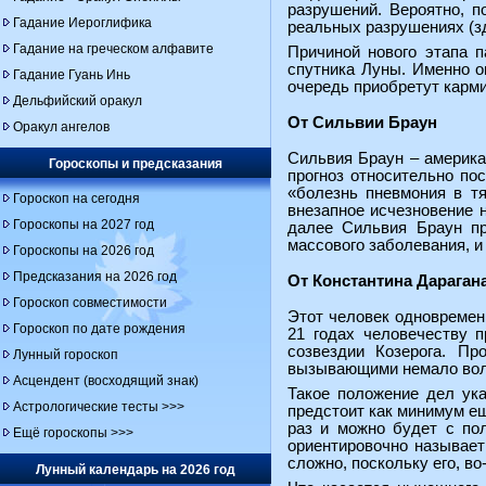
разрушений. Вероятно, п
Гадание Иероглифика
реальных разрушениях (зд
Гадание на греческом алфавите
Причиной нового этапа п
спутника Луны. Именно о
Гадание Гуань Инь
очередь приобретут карми
Дельфийский оракул
От Сильвии Браун
Оракул ангелов
Сильвия Браун – американ
Гороскопы и предсказания
прогноз относительно по
«болезнь пневмония в т
Гороскоп на сегодня
внезапное исчезновение н
Гороскопы на 2027 год
далее Сильвия Браун пр
массового заболевания, и 
Гороскопы на 2026 год
Предсказания на 2026 год
От Константина Дараган
Гороскоп совместимости
Этот человек одновременн
Гороскоп по дате рождения
21 годах человечеству 
созвездии Козерога. П
Лунный гороскоп
вызывающими немало волне
Асцендент (восходящий знак)
Такое положение дел ука
Астрологические тесты >>>
предстоит как минимум ещ
раз и можно будет с по
Ещё гороскопы >>>
ориентировочно называет
сложно, поскольку его, во
Лунный календарь на 2026 год