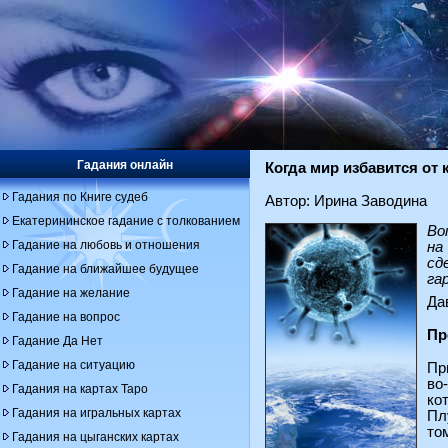
Гадания онлайн
Когда мир избавится от
Гадания по Книге судеб
Автор: Ирина Заводина
Екатерининское гадание с толкованием
Во
Гадание на любовь и отношения
на
сд
Гадание на ближайшее будущее
га
Гадание на желание
Да
Гадание на вопрос
Пр
Гадание Да Нет
Гадание на ситуацию
Пр
во
Гадания на картах Таро
ко
Гадания на игральных картах
Пл
то
Гадания на цыганских картах