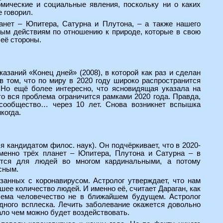
мические и социальные явления, поскольку ни о каких
 говорил.
ланет – Юпитера, Сатурна и Плутона, – а также нашего
ным действиям по отношению к природе, которые в свою
 её стороны.
азаний «Конец дней» (2008), в которой как раз и сделан
в том, что по миру в 2020 году широко распространится
Но ещё более интересно, что ясновидящая указала на
то вся проблема ограничится рамками 2020 года. Правда,
 сообщество… через 10 лет. Снова возникнет вспышка
когда.
 кандидатом филос. наук). Он подчёркивает, что в 2020-
менно трёх планет – Юпитера, Плутона и Сатурна – в
аются для людей во многом кардинальными, а потому
сным.
занных с коронавирусом. Астролог утверждает, что нам
ее количество людей. И именно её, считает Дараган, как
лема человечество не в ближайшем будущем. Астролог
дного всплеска. Лечить заболевание окажется довольно
мало чем можно будет воздействовать.