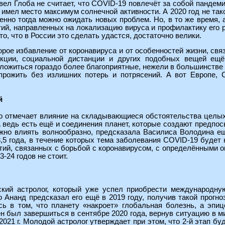
вел Глоба не считает, что COVID-19 повлечёт за собой пандем
имел место максимум солнечной активности. А 2020 год не так
менно тогда можно ожидать новых проблем. Но, в то же время, 
тий, направленных на локализацию вируса и профилактику его 
о, что в России это сделать удастся, достаточно велики.
орое избавление от коронавируса и от особенностей жизни, связ
кции, социальной дистанции и других подобных вещей ещё
ожиться гораздо более благоприятные, нежели в большинстве 
прожить без излишних потерь и потрясений. А вот Европе, 
й
о отмечает влияние на складывающиеся обстоятельства целых 
 А ведь есть ещё и соединения планет, которые создают предпо
жно влиять волнообразно, предсказала Василиса Володина ещё
5 года, в течение которых тема заболевания COVID-19 будет 
тий, связанных с борьбой с коронавирусом, с определёнными о
3-24 годов не стоит.
ий астролог, который уже успел приобрести международную 
о Ананд предсказал его ещё в 2019 году, получив такой прогн
ь в том, что планету «накроет» глобальная болезнь, а эпиц
 был завершиться в сентябре 2020 года, вернув ситуацию в м
 2021 г. Молодой астролог утверждает при этом, что 2-й этап б