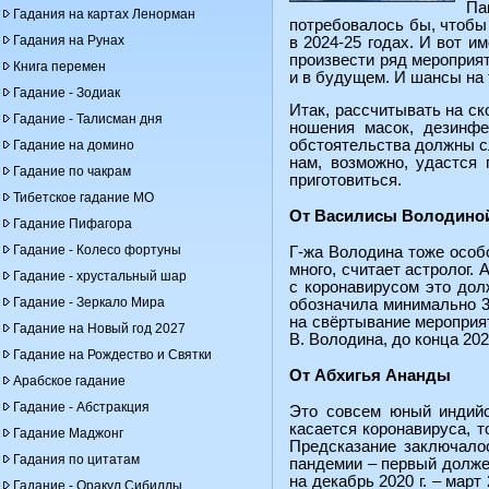
Па
Гадания на картах Ленорман
потребовалось бы, чтобы 
Гадания на Рунах
в 2024-25 годах. И вот и
произвести ряд мероприя
Книга перемен
и в будущем. И шансы на т
Гадание - Зодиак
Итак, рассчитывать на ск
Гадание - Талисман дня
ношения масок, дезинфе
обстоятельства должны сл
Гадание на домино
нам, возможно, удастся 
Гадание по чакрам
приготовиться.
Тибетское гадание МО
От Василисы Володино
Гадание Пифагора
Гадание - Колесо фортуны
Г-жа Володина тоже особ
много, считает астролог.
Гадание - хрустальный шар
с коронавирусом это дол
Гадание - Зеркало Мира
обозначила минимально 3,
на свёртывание мероприя
Гадание на Новый год 2027
В. Володина, до конца 202
Гадание на Рождество и Святки
От Абхигья Ананды
Арабское гадание
Гадание - Абстракция
Это совсем юный индийск
касается коронавируса, т
Гадание Маджонг
Предсказание заключалос
Гадания по цитатам
пандемии – первый должен
на декабрь 2020 г. – март
Гадание - Оракул Сибиллы