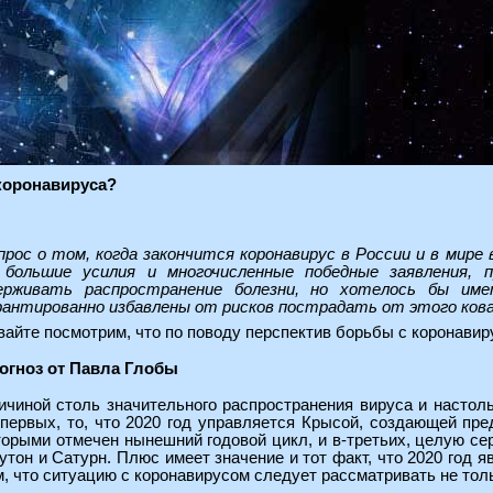
 коронавируса?
прос о том, когда закончится коронавирус в России и в мире 
 большие усилия и многочисленные победные заявления,
ерживать распространение болезни, но хотелось бы и
рантированно избавлены от рисков пострадать от этого кова
вайте посмотрим, что по поводу перспектив борьбы с коронави
огноз от Павла Глобы
ичиной столь значительного распространения вируса и настоль
-первых, то, что 2020 год управляется Крысой, создающей пре
торыми отмечен нынешний годовой цикл, и в-третьих, целую с
утон и Сатурн. Плюс имеет значение и тот факт, что 2020 год 
м, что ситуацию с коронавирусом следует рассматривать не толь