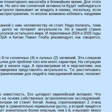
ию планетарного масштаба в ближайшее время. Для этого
ов. Но зато пик солнечной активности будет наблюдаться
астролог призывает не впадать в панику, поскольку, если
распространения, то вполне возможно избежать пандемии
анной с ним, человечеству не стоит. Надо полагать, тема
 долго не потеряет актуальности. Но в нашей стране
уголков остального мира. И переломные 2024 и 2025 годы
США и Китаю Павел Глоба рекомендует, как говорится,
6-ти солнечных (4) и лунных (2) затмений. Это слишком
сылки для проблем того или иного характера. На ситуацию
 в начале года. А просматривая её в перспективе, она
наверняка представлять актуальность. Т.е. рассчитывать
граничениями для людей в повседневной жизни, полагает
известность. Его цитирует европейский интернет. Что
оз на основе собственных астрологических исследований.
ентром её станет Китай. Ананд спрогнозировал 2 этапа
ире в сравнительно нормальное русло, а второй придётся
удет значительно более опасным, чем 1-й, и вызовет много