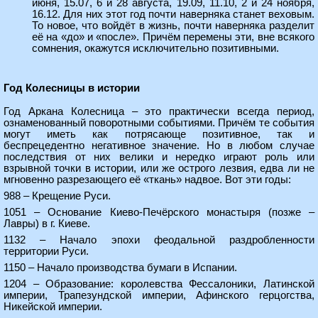
июня, 15.07, 6 и 28 августа, 19.09, 11.10, 2 и 24 ноября,
16.12. Для них этот год почти наверняка станет веховым.
То новое, что войдёт в жизнь, почти наверняка разделит
её на «до» и «после». Причём перемены эти, вне всякого
сомнения, окажутся исключительно позитивными.
Год Колесницы в истории
Год Аркана Колесница – это практически всегда период,
ознаменованный поворотными событиями. Причём те события
могут иметь как потрясающе позитивное, так и
беспрецедентно негативное значение. Но в любом случае
последствия от них велики и нередко играют роль или
взрывной точки в истории, или же острого лезвия, едва ли не
мгновенно разрезающего её «ткань» надвое. Вот эти годы:
988 – Крещение Руси.
1051 – Основание Киево-Печёрского монастыря (позже –
Лавры) в г. Киеве.
1132 – Начало эпохи феодальной раздробленности
территории Руси.
1150 – Начало производства бумаги в Испании.
1204 – Образование: королевства Фессалоники, Латинской
империи, Трапезундской империи, Афинского герцогства,
Никейской империи.