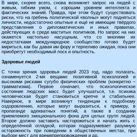
В мире, скорее всего, снова возникнет запрос на людей с
живым, гибким умом, с хорошим уровнем интеллекта и
фактических знаний. Правда, при этом будут существовать
риски, что на гребень политической «волны» могут подняться
личности, недостаточно опытные и ещё не имеющие твёрдого
представления о дипломатических и иных правилах,
действующих в среде маститых политиков. Но запрос на них
окажется настолько насущным, что со многими их
недостатками международное сообщество готово будет
мириться, как бы давая им фору и терпеливо ожидая, пока они
приобретут необходимый лоск и опытность.
Здоровье людей
С точки зрения здоровья людей 2023 год, надо полагать,
ознаменуется 2-мя вещами: позитивной психологией и
высокими рисками сугубо физических проблем (конкретно –
травматизма). Первое означает, что психологическое
состояние людских масс будет улучшаться, т.е. психика
человеческая будет становиться крепче и стабильнее.
Наверное, в мире возникнут тенденции к подобному
оздоровлению, которые могут выразиться, к примеру, в
пропаганде адекватных понятий, а также в создании
приемлемого эмоционального фона для целых групп людей.
Второе должно заставить насторожиться и начать жить с
определённой оглядкой, которая подразумевает разумную
осторожность при поведении в общественных местах, при
выборе мест для времяпрепровождения и др.