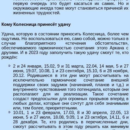
первую очередь это будет касаться их самих. Но и
окружающие иногда тоже могут становиться причиной их
жизненных трудностей.
Кому Колесница принесёт удачу
Удача, которую в состоянии приносить Колесница, более чем
ощутима. Но воспользоваться ею, само собой, можно только в
случае благоприятного «стечения обстоятельств»,
обеспечиваемого гармоничностью сочетания этого Аркана с
другими. И в 2023 году заполучить такую удачу смогут те, кто
рождён:
2 и 24 января, 15.02, 9 и 31 марта, 22.04, 14 мая, 5 и 27
июня, 19.07, 10.08, 1 и 23 сентября, 15.10, 6 и 28 ноября,
20.12. Родившиеся в эти дни могут рассчитывать на
исключительно гармоничное сочетание внешней
поддержки своих задумок (начинаний, планов и т.д.) и
внутреннего чувствования того потенциала, которым они
располагают для их реализации. Такое сочетание
создаст предпосылки для огромных прорывов вперёд в
любых делах, которые они сочтут для себя значимыми
или, тем более, приоритетными.
10.01, 1 и 23 февраля, 17.03, 8 и 30 апреля, 22.05, 13
июня, 5 и 27 июля, 18.08, 9.09, 1 и 23 октября, 14.11, 6 и
28 декабря. Те, кто родились в перечисленные дни,
смогут рассчитывать в этом году решить как минимум