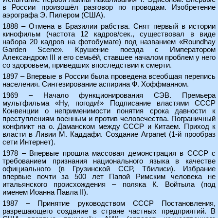
в России произошёл разговор по проводам. Изобретение
аэрографа Э. Пилером (США).
1888 – Отмена в Бразилии рабства. Снят первый в истории
кинофильм (частота 12 кадров/сек., существовал в виде
набора 20 кадров на фотобумаге) под названием «Roundhay
Garden Scene». Крушение поезда с Императором
Александром III и его семьёй, ставшее началом проблем у него
со здоровьем, приведших впоследствии к смерти.
1897 – Впервые в России была проведена всеобщая перепись
населения. Синтезирование аспирина Ф. Хоффманном.
1969 – Начало функционирования СЭВ. Премьера
мультфильма «Ну, погоди!» Подписание властями СССР
Конвенции о неприменимости понятия срока давности к
преступлениям военным и против человечества. Пограничный
конфликт на о. Даманском между СССР и Китаем. Приход к
власти в Ливии М. Каддафи. Создание Arpanet (1-й прообраз
сети Интернет).
1978 – Впервые прошла массовая демонстрация в СССР с
требованием признания национального языка в качестве
официального (в Грузинской ССР, Тбилиси). Избрание
впервые почти за 500 лет Папой Римским человека не
итальянского происхождения – поляка К. Войтыла (под
именем Иоанна Павла II).
1987 – Принятие руководством СССР Постановления,
разрешающего создание в стране частных предприятий. В