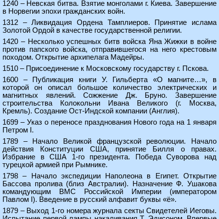
1240 – Невская битва. Взятие монголами г. Киева. Завершение
в Норвегии эпохи гражданских войн.
1312 – Ликвидация Ордена Тамплиеров. Принятие ислама
Золотой Ордой в качестве государственной религии.
1420 – Несколько успешных битв войска Яна Жижки в войне
против папского войска, отправившегося на него крестовым
походом. Открытие архипелага Мадейры.
1510 – Присоединение к Московскому государству г. Пскова.
1600 – Публикация книги У. Гильберта «О магните…», в
которой он описал большое количество электрических и
магнитных явлений. Сожжение Дж. Бруно. Завершение
строительства Колокольни Ивана Великого (г. Москва,
Кремль). Создание Ост-Индской компании (Англия).
1699 – Указ о переносе празднования Нового года на 1 января
Петром I.
1789 – Начало Великой французской революции. Начало
действия Конституции США, принятие Билля о правах.
Избрание в США 1-го президента. Победа Суворова над
турецкой армией при Рымнике.
1798 – Начало экспедиции Наполеона в Египет. Открытие
Бассова пролива (близ Австралии). Назначение Ф. Ушакова
командующим ВМС Российской Империи (императором
Павлом I). Введение в русский алфавит буквы «ё».
1879 – Выход 1-го номера журнала секты Свидетелей Иеговы.
Испытание первой лампы накаливания Т. Эдисоном. Впервые