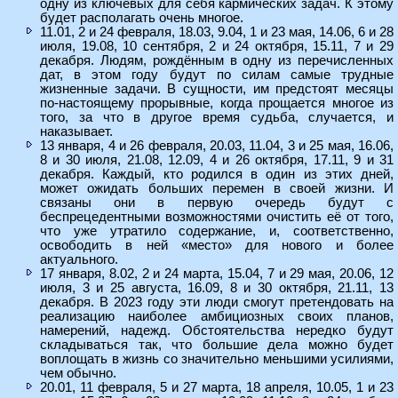
одну из ключевых для себя кармических задач. К этому
будет располагать очень многое.
11.01, 2 и 24 февраля, 18.03, 9.04, 1 и 23 мая, 14.06, 6 и 28
июля, 19.08, 10 сентября, 2 и 24 октября, 15.11, 7 и 29
декабря. Людям, рождённым в одну из перечисленных
дат, в этом году будут по силам самые трудные
жизненные задачи. В сущности, им предстоят месяцы
по-настоящему прорывные, когда прощается многое из
того, за что в другое время судьба, случается, и
наказывает.
13 января, 4 и 26 февраля, 20.03, 11.04, 3 и 25 мая, 16.06,
8 и 30 июля, 21.08, 12.09, 4 и 26 октября, 17.11, 9 и 31
декабря. Каждый, кто родился в один из этих дней,
может ожидать больших перемен в своей жизни. И
связаны они в первую очередь будут с
беспрецедентными возможностями очистить её от того,
что уже утратило содержание, и, соответственно,
освободить в ней «место» для нового и более
актуального.
17 января, 8.02, 2 и 24 марта, 15.04, 7 и 29 мая, 20.06, 12
июля, 3 и 25 августа, 16.09, 8 и 30 октября, 21.11, 13
декабря. В 2023 году эти люди смогут претендовать на
реализацию наиболее амбициозных своих планов,
намерений, надежд. Обстоятельства нередко будут
складываться так, что большие дела можно будет
воплощать в жизнь со значительно меньшими усилиями,
чем обычно.
20.01, 11 февраля, 5 и 27 марта, 18 апреля, 10.05, 1 и 23