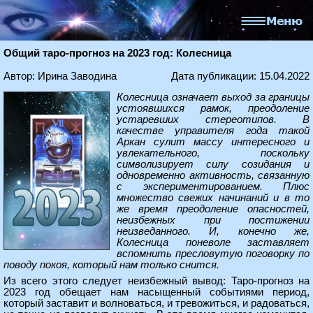
Общий таро-прогноз на 2023 год: Колесница
Автор: Ирина Заводина
Дата публикации: 15.04.2022
Колесница означает выход за границы
устоявшихся рамок, преодоление
устаревших стереотипов. В
качестве управителя года такой
Аркан сулит массу интересного и
увлекательного, поскольку
символизирует силу созидания и
одновременно активность, связанную
с экспериментированием. Плюс
множество свежих начинаний и в то
же время преодоление опасностей,
неизбежных при постижении
неизведанного. И, конечно же,
Колесница поневоле заставляет
вспомнить пресловутую поговорку по
поводу покоя, который нам только снится.
Из всего этого следует неизбежный вывод: Таро-прогноз на
2023 год обещает нам насыщенный событиями период,
который заставит и волноваться, и тревожиться, и радоваться,