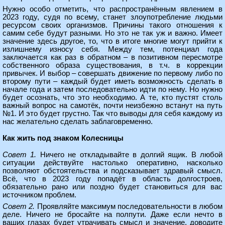
Нужно особо отметить, что распространённым явлением в
2023 году, судя по всему, станет злоупотребление людьми
ресурсом своих организмов. Причины такого отношения к
самим себе будут разными. Но это не так уж и важно. Имеет
значение здесь другое, то, что в итоге многие могут прийти к
излишнему износу себя. Между тем, потенциал года
заключается как раз в обратном – в позитивном пересмотре
собственного образа существования, в т.ч. в коррекции
привычек. И выбор – совершать движение по первому либо по
второму пути – каждый будет иметь возможность сделать в
начале года и затем последовательно идти по нему. Но нужно
будет осознать, что это необходимо. А те, кто пустят столь
важный вопрос на самотёк, почти неизбежно встанут на путь
№1. И это будет грустно. Так что выводы для себя каждому из
нас желательно сделать заблаговременно.
Как жить под знаком Колесницы
Совет 1.
Ничего не откладывайте в долгий ящик. В любой
ситуации действуйте настолько оперативно, насколько
позволяют обстоятельства и подсказывает здравый смысл.
Всё, что в 2023 году попадёт в область долгостроев,
обязательно рано или поздно будет становиться для вас
источником проблем.
Совет 2.
Проявляйте максимум последовательности в любом
деле. Ничего не бросайте на полпути. Даже если нечто в
ваших глазах будет утрачивать смысл и значение, доводите