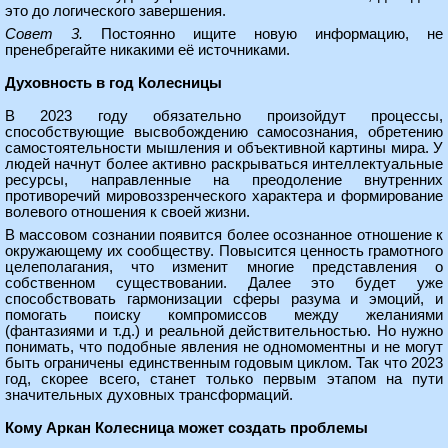
это до логического завершения.
Совет 3.
Постоянно ищите новую информацию, не
пренебрегайте никакими её источниками.
Духовность в год Колесницы
В 2023 году обязательно произойдут процессы,
способствующие высвобождению самосознания, обретению
самостоятельности мышления и объективной картины мира. У
людей начнут более активно раскрываться интеллектуальные
ресурсы, направленные на преодоление внутренних
противоречий мировоззренческого характера и формирование
волевого отношения к своей жизни.
В массовом сознании появится более осознанное отношение к
окружающему их сообществу. Повысится ценность грамотного
целеполагания, что изменит многие представления о
собственном существовании. Далее это будет уже
способствовать гармонизации сферы разума и эмоций, и
помогать поиску компромиссов между желаниями
(фантазиями и т.д.) и реальной действительностью. Но нужно
понимать, что подобные явления не одномоментны и не могут
быть ограничены единственным годовым циклом. Так что 2023
год, скорее всего, станет только первым этапом на пути
значительных духовных трансформаций.
Кому Аркан Колесница может создать проблемы