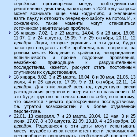
серьёзные противоречия между необходимостью
решительных действий, на которые в 2023 году «спрос»
может возникать чаще, чем когда-либо, и желанием
взять паузу и отложить очередную заботу на потом. И, к
сожалению, такие моменты могут становиться
источником значительных проблем.
16 января, 7.02, 1 и 23 марта, 14.04, 6 и 28 мая, 19.06,
11.07, 2 и 24 августа, 15.09, 7 и 29 октября, 20.11, 12
декабря. Люди, которые родились в эти даты, будут
зачастую создавать себе проблемы, как говорится, на
ровном месте. Впадение в крайности, неоправданная
вспыльчивость и прочие подобные проявления,
неизбежно приводящие к разрушительным
последствиям, кажется, рискуют стать постоянным
спутником их существования.
18 января, 9.02, 3 и 25 марта, 16.04, 8 и 30 мая, 21.06, 13
июля, 4 и 26 августа, 17.09, 9 и 31 октября, 22.11, 14
декабря. Для этих людей весь год существуют риски
расходования ресурсов и энергии не по назначению. И
это будет грустно не только само по себе, но и потому,
что окажется чревато долгосрочными последствиями,
т.е. утратой возможностей и в более отдалённой
перспективе.
22.01, 13 февраля, 7 и 29 марта, 20.04, 12 мая, 3 и 25
июня, 17.07, 8 и 30 августа, 21.09, 13.10, 4 и 26 ноября, 18
декабря. Родившиеся в эти даты могут испытывать
массу неудобств из-за некомпетентности, легкомыслия,
неспособности организовать необходимый процесс. В