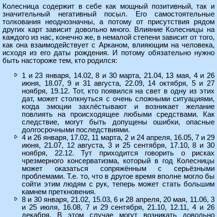
Колесница содержит в себе как мощный позитивный, так и
значительный негативный посыл. Его самостоятельные
толкования неоднозначны, а потому от присутствия рядом
других карт зависит довольно много. Влияние Колесницы на
каждого из нас, конечно же, в немалой степени зависит от того,
как она взаимодействует с Арканом, влияющим на человека,
исходя из его даты рождения. И потому обязательно нужно
быть настороже тем, кто родился:
1 и 23 января, 14.02, 8 и 30 марта, 21.04, 13 мая, 4 и 26
июня, 18.07, 9 и 31 августа, 22.09, 14 октября, 5 и 27
ноября, 19.12. Тот, кто появился на свет в одну из этих
дат, может столкнуться с очень сложными ситуациями,
когда эмоции захлёстывают и возникает желание
повлиять на происходящее любыми средствами. Как
следствие, могут быть допущены ошибки, опасные
долгосрочными последствиями.
4 и 26 января, 17.02, 11 марта, 2 и 24 апреля, 16.05, 7 и 29
июня, 21.07, 12 августа, 3 и 25 сентября, 17.10, 8 и 30
ноября, 22.12. Тут приходится говорить о рисках
чрезмерного консерватизма, который в год Колесницы
может оказаться сопряжённым с серьёзными
проблемами. Т.е. то, что в другое время вполне могло бы
сойти этим людям с рук, теперь может стать большим
камнем преткновения.
8 и 30 января, 21.02, 15.03, 6 и 28 апреля, 20 мая, 11.06, 3
и 25 июля, 16.08, 7 и 29 сентября, 21.10, 12.11, 4 и 26
декабря. В этом случае могут возникать довольно