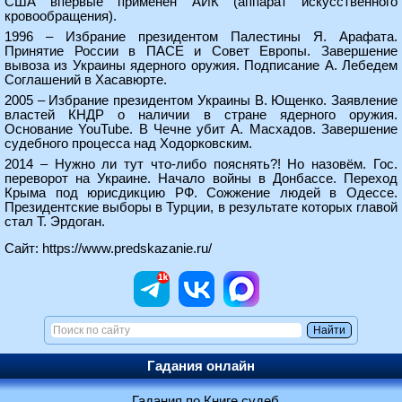
США впервые применён АИК (аппарат искусственного
кровообращения).
1996 – Избрание президентом Палестины Я. Арафата.
Принятие России в ПАСЕ и Совет Европы. Завершение
вывоза из Украины ядерного оружия. Подписание А. Лебедем
Соглашений в Хасавюрте.
2005 – Избрание президентом Украины В. Ющенко. Заявление
властей КНДР о наличии в стране ядерного оружия.
Основание YouTube. В Чечне убит А. Масхадов. Завершение
судебного процесса над Ходорковским.
2014 – Нужно ли тут что-либо пояснять?! Но назовём. Гос.
переворот на Украине. Начало войны в Донбассе. Переход
Крыма под юрисдикцию РФ. Сожжение людей в Одессе.
Президентские выборы в Турции, в результате которых главой
стал Т. Эрдоган.
Сайт:
https://www.predskazanie.ru/
Гадания онлайн
Гадания по Книге судеб