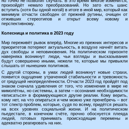
но точно не позволит скучать. В это время многое изменится,
произойдёт немало преобразований. Но зато есть шанс
вступить (хотя бы одной ногой) в итоге в иной мир, который как
минимум отчасти свободен от прежней рутины, очищен от
отживших стереотипов и открыт всему новому и
перспективному.
Колесница и политика в 2023 году
Мир переживёт рывок вперёд. Многие из прежних интересов и
приоритетов потеряют актуальность, в воздухе начнёт витать
дух свободы и неповиновения. На политическом горизонте
наверняка возникнут люди, чьи взгляды и высказывания
будут совершенно иными, нежели те, которые мы привыкли
слышать от нынешних политиков.
С другой стороны, в умах людей возникнут новые страхи,
появится ощущение утраченной стабильности и тревожность
от грядущей неопределённости. Отчасти 2023 год пройдёт под
знаком сначала удивления от того, что изменения в мире не
мимолётны, но системны, а затем – осознания необходимости
«вписаться» в формирующиеся другие реалии. Кому верить,
кому нет, на что опираться и чем можно уже пренебречь – вот
тот спектр проблем, которые, судя по всему, придётся решать
на всех уровнях социальной жизни. И на политическом
пьедестале, в конечном счёте, прочно обоснуется плеяда
людей, готовых принимать происходящие перемены и
адекватно реагировать на них.