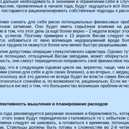
ко дальше необходимость в экономии и ограничении себя в слу
мыслие, проявленные в начале года, будут ощущаться всё бол
и постараются рационализировать собственные подходы к расх
тимо снизить для себя риски потенциальных финансовых про
ечное затмение. Оно будет иметь серьёзное влияние на д
е в том, что этот день (а ещё более верно – 2 недели вокруг э
ив, успехов. Поэтому примерно к 13 апреля Весам следует 
 т.е. избавиться от явно вопиющих недоразумений вроде бо
 все трудности окажутся более или менее быстро разрешимыми.
олне допустимы операции спекулятивного характера. Однако ту
че потенциал, отпущенный Весам звёздами, может обернутьс
ость, они смогут периодически поправлять своё финансовое по
ду, что в следующем годовом цикле им, вероятно, чаще, чем 
ми (лично для себя и для своих близких), а во-вторых, с медиц
поскольку всё это далеко не всегда будет во власти самих Вес
тноситься спокойно и, по возможности, рационально. Если же ч
ваться ею же) о том, что большинство возникших проблем исчез
спективность мышления и планирование расходов
о года рекомендуется разумная экономия и бережливость, котор
этого знака будут периодически сталкиваться то с избытком с
ремена следует не шиковать, а готовиться к временам, потен
ам, Стрельцы должны быть готовы к сложностям во 2-й четве