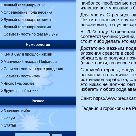
наиболее проблемные пер
Лунный календарь 2026
излишки поступающих в б
Определение пола ребенка
Для многих Стрельцов ощ
Почти в половине случае
Лунный календарь стрижек
невозможно, то лучше зар
Лунный календарь зачатия
В 2023 году Стрельцам 
Совместимость по фазам Луны
соответствующих усилий, 
стоит, либо делать это н
Нумерология
Достаточно важным подд
вложения средств в своё 
Кем я был в прошлой жизни
обязательно получат пози
Магический квадрат Пифагора
(в частности, на основе 
Совместимость по дате рождения
С другой стороны, следу
несмотря на наличие т
Совместимость имён
источников заработка, сл
Число Гуа, расчёт
это никак не должно быт
избегать любого рода ава
Другие расчёты >>>
Сайт:
https://www.predskaz
Разное
Гадания и гороскопы на Pr
Значение имён
Форум
Статьи