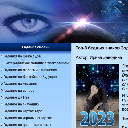
Гадания онлайн
Топ-3 бедных знаков Зод
Гадания по Книге судеб
Автор: Ирина Заводина
Екатерининское гадание с толкованием
Зн
Гадание на любовь и отношения
не
Вп
Гадание на ближайшее будущее
ре
Гадание на желание
ст
де
Гадание на вопрос
Ит
Гадание Да Нет
ну
Гадание на ситуацию
че
во
Гадания на картах Таро
Гадания на игральных картах
Те
Гадания на цыганских картах