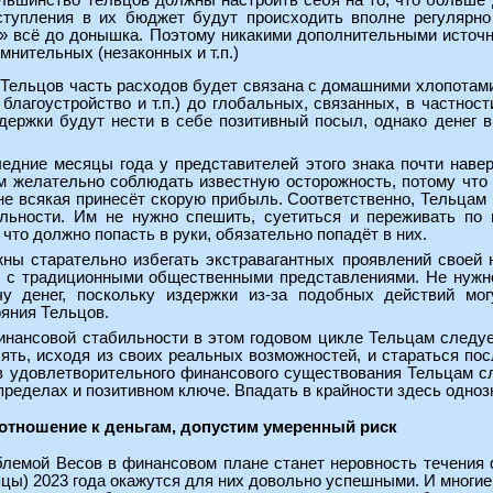
льшинство Тельцов должны настроить себя на то, что больше де
ступления в их бюджет будут происходить вполне регулярн
» всё до донышка. Поэтому никакими дополнительными источни
мнительных (незаконных и т.п.)
з Тельцов часть расходов будет связана с домашними хлопотам
 благоустройство и т.п.) до глобальных, связанных, в частнос
здержки будут нести в себе позитивный посыл, однако денег в
ледние месяцы года у представителей этого знака почти наве
ом желательно соблюдать известную осторожность, потому что 
не всякая принесёт скорую прибыль. Соответственно, Тельцам
ьности. Им не нужно спешить, суетиться и переживать по п
 что должно попасть в руки, обязательно попадёт в них.
ны старательно избегать экстравагантных проявлений своей 
 с традиционными общественными представлениями. Не нужно н
учу денег, поскольку издержки из-за подобных действий 
яния Тельцов.
ансовой стабильности в этом годовом цикле Тельцам следует
ять, исходя из своих реальных возможностей, и стараться по
в удовлетворительного финансового существования Тельцам сл
ределах и позитивном ключе. Впадать в крайности здесь одноз
отношение к деньгам, допустим умеренный риск
блемой Весов в финансовом плане станет неровность течения 
цы) 2023 года окажутся для них довольно успешными. И многие 