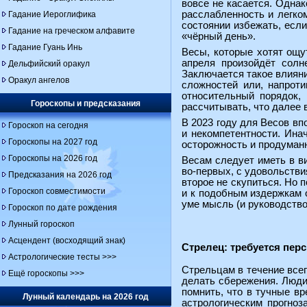
вовсе не касается. Одна
расслабленность и легко
Гадание Иероглифика
состоянии избежать, есл
Гадание на греческом алфавите
«чёрный день».
Гадание Гуань Инь
Весы, которые хотят ощу
апреля произойдёт солн
Дельфийский оракул
Заключается такое влияни
Оракул ангелов
сложностей или, напрот
относительный порядок,
Гороскопы и предсказания
рассчитывать, что далее
В 2023 году для Весов вп
Гороскоп на сегодня
и некомпетентности. Ина
Гороскопы на 2027 год
осторожность и продуманн
Гороскопы на 2026 год
Весам следует иметь в ви
во-первых, с удовольствия
Предсказания на 2026 год
второе не скупиться. Но 
Гороскоп совместимости
и к подобным издержкам о
уме мысль (и руководство
Гороскоп по дате рождения
Лунный гороскоп
Асцендент (восходящий знак)
Стрелец: требуется пер
Астрологические тесты >>>
Стрельцам в течение всег
Ещё гороскопы >>>
делать сбережения. Люди 
помнить, что в тучные в
Лунный календарь на 2026 год
астрологическим прогноз