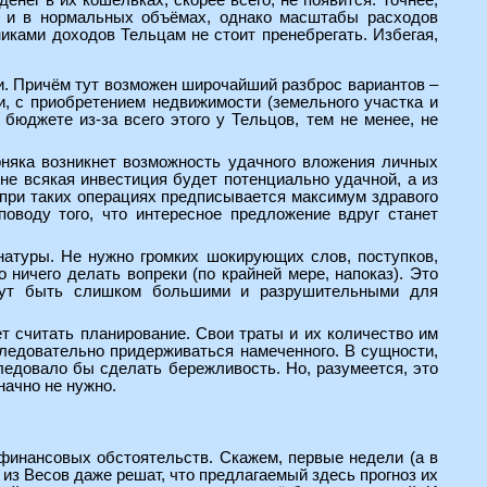
нег в их кошельках, скорее всего, не появится. Точнее,
о и в нормальных объёмах, однако масштабы расходов
ками доходов Тельцам не стоит пренебрегать. Избегая,
и. Причём тут возможен широчайший разброс вариантов –
ти, с приобретением недвижимости (земельного участка и
 бюджете из-за всего этого у Тельцов, тем не менее, не
рняка возникнет возможность удачного вложения личных
не всякая инвестиция будет потенциально удачной, а из
 при таких операциях предписывается максимум здравого
оводу того, что интересное предложение вдруг станет
натуры. Не нужно громких шокирующих слов, поступков,
ичего делать вопреки (по крайней мере, напоказ). Это
могут быть слишком большими и разрушительными для
 считать планирование. Свои траты и их количество им
следовательно придерживаться намеченного. В сущности,
едовало бы сделать бережливость. Но, разумеется, это
начно не нужно.
финансовых обстоятельств. Скажем, первые недели (а в
из Весов даже решат, что предлагаемый здесь прогноз их