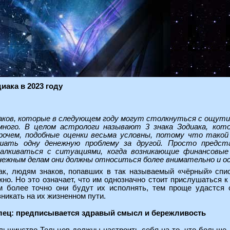
иака в 2023 году
аков, которые в следующем году могут столкнуться с ощути
много. В целом астрологи называют 3 знака Зодиака, ко
рочем, подобные оценки весьма условны, потому что такой 
шать одну денежную проблему за другой. Просто предста
алкиваться с ситуациями, когда возникающие финансовые
нежным делам они должны относиться более внимательно и ос
ак, людям знаков, попавших в так называемый «чёрный» спис
жно. Но это означает, что им однозначно стоит прислушаться к
м более точно они будут их исполнять, тем проще удастся 
зникать на их жизненном пути.
лец: предписывается здравый смысл и бережливость