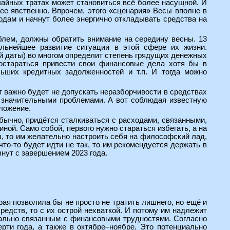
чайных тратах может становиться всё более насущной. И
ее явственно. Впрочем, этого «сценария» Весы вполне в
одам и начнут более энергично откладывать средства на
блем, должны обратить внимание на середину весны. 13
альнейшее развитие ситуации в этой сфере их жизни.
той даты) во многом определит степень грядущих денежных
постараться привести свои финансовые дела хотя бы в
льших кредитных задолженностей и т.п. И тогда можно
т важно будет не допускать неразборчивости в средствах
я значительными проблемами. А вот соблюдая известную
ложение.
обычно, придётся сталкиваться с расходами, связанными,
иной. Само собой, первого нужно стараться избегать, а на
ов, то им желательно настроить себя на философский лад,
то-то будет идти не так, то им рекомендуется держать в
нут с завершением 2023 года.
ая позволила бы не просто не тратить лишнего, но ещё и
редств, то с их острой нехваткой. И потому им надлежит
циально связанным с финансовыми трудностями. Согласно
рти года, а также в октябре–ноябре. Это потенциально