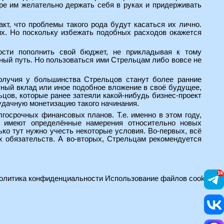
ре им желательно держать себя в руках и придерживать
т, что проблемы такого рода будут касаться их лично.
их. Но поскольку избежать подобных расходов окажется
ности пополнить свой бюджет, не прикладывая к тому
жный путь. Но пользоваться ими Стрельцам либо вовсе не
олучия у большинства Стрельцов станут более ранние
итный вклад или иное подобное вложение в своё будущее,
ьцов, которые ранее затеяли какой-нибудь бизнес-проект
 удачную монетизацию такого начинания.
госрочных финансовых планов. Т.е. именно в этом году,
е имеют определённые намерения относительно новых
ько тут нужно учесть некоторые условия. Во-первых, всё
х обязательств. А во-вторых, Стрельцам рекомендуется
олитика конфиденциальности
Использование файлов cookie