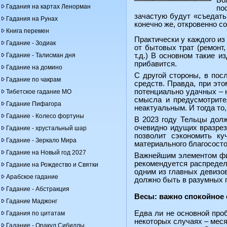
Бо
Гадания на картах Ленорман
по
зачастую будут «съедать
Гадания на Рунах
конечно же, откровенно со
Книга перемен
Практически у каждого и
Гадание - Зодиак
от бытовых трат (ремонт,
Гадание - Талисман дня
т.д.) В основном такие и
прибавится.
Гадание на домино
С другой стороны, в пос
Гадание по чакрам
средств. Правда, при эт
потенциально удачных – 
Тибетское гадание МО
смысла и предусмотрител
Гадание Пифагора
неактуальным. И тогда то,
Гадание - Колесо фортуны
В 2023 году Тельцы долж
очевидно идущих вразрез
Гадание - хрустальный шар
позволит сэкономить к
Гадание - Зеркало Мира
материального благососто
Гадание на Новый год 2027
Важнейшим элементом фин
рекомендуется распредел
Гадание на Рождество и Святки
одним из главных девизо
Арабское гадание
должно быть в разумных п
Гадание - Абстракция
Весы: важно спокойное 
Гадание Маджонг
Едва ли не основной про
Гадания по цитатам
некоторых случаях – меся
Гадание - Оракул Сибиллы