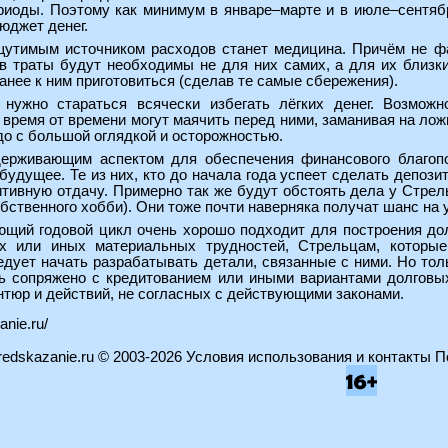
иоды. Поэтому как минимум в январе–марте и в июле–сентяб
юджет денег.
утимым источником расходов станет медицина. Причём не фак
в траты будут необходимы не для них самих, а для их близк
анее к ним приготовиться (сделав те самые сбережения).
нужно стараться всячески избегать лёгких денег. Возмож
время от времени могут маячить перед ними, заманивая на ло
адо с большой оглядкой и осторожностью.
ерживающим аспектом для обеспечения финансового благоп
будущее. Те из них, кто до начала года успеет сделать депоз
тивную отдачу. Примерно так же будут обстоять дела у Стрел
собственного хобби). Они тоже почти наверняка получат шанс на
ющий годовой цикл очень хорошо подходит для построения дол
ех или иных материальных трудностей, Стрельцам, которы
едует начать разрабатывать детали, связанные с ними. Но тол
ь сопряжено с кредитованием или иными вариантами долговы
нтюр и действий, не согласных с действующими законами.
anie.ru/
edskazanie.ru
© 2003-2026
Условия использования и контакты
П