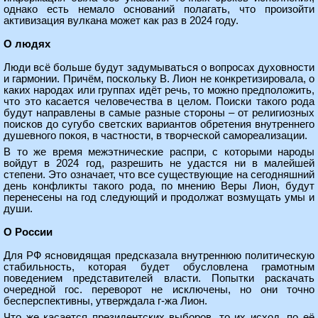
однако есть немало оснований полагать, что произойти
активизация вулкана может как раз в 2024 году.
О людях
Люди всё больше будут задумываться о вопросах духовности
и гармонии. Причём, поскольку В. Лион не конкретизировала, о
каких народах или группах идёт речь, то можно предположить,
что это касается человечества в целом. Поиски такого рода
будут направлены в самые разные стороны – от религиозных
поисков до сугубо светских вариантов обретения внутреннего
душевного покоя, в частности, в творческой самореализации.
В то же время межэтнические распри, с которыми народы
войдут в 2024 год, разрешить не удастся ни в малейшей
степени. Это означает, что все существующие на сегодняшний
день конфликты такого рода, по мнению Веры Лион, будут
перенесены на год следующий и продолжат возмущать умы и
души.
О России
Для РФ ясновидящая предсказала внутреннюю политическую
стабильность, которая будет обусловлена грамотным
поведением представителей власти. Попытки раскачать
очередной гос. переворот не исключены, но они точно
бесперспективны, утверждала г-жа Лион.
Что же касается президентских выборов, то их исход, по её