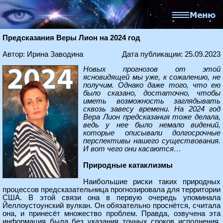
Предсказания Веры Лион на 2024 год
Автор: Ирина Заводина
Дата публикации: 25.09.2023
Новых прогнозов от этой
ясновидящей мы уже, к сожалению, не
получим. Однако даже того, что ею
было сказано, достаточно, чтобы
иметь возможность заглядывать
сквозь завесу времени. На 2024 год
Вера Лион предсказания тоже делала,
ведь у нее было немало видений,
которые описывали долгосрочные
перспективы нашего существования.
И вот чего они касаются…
Природные катаклизмы
Наибольшие риски таких природных
процессов предсказательница прогнозировала для территории
США. В этой связи она в первую очередь упоминала
Йеллоустоунский вулкан. Он обязательно проснётся, считала
она, и принесёт множество проблем. Правда, озвучена эта
информация была без указания точных сроков исполнения,