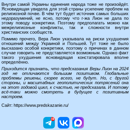
Внутри самой Украины единения народа тоже не произойдёт.
Ясновидящая увидела для этой страны усиление проблем на
религиозной почве. В чём тут будет источник самых больших
недоразумений, не ясно, потому что г-жа Лион не дала по
этому поводу конкретики. Поэтому предполагать можно как
межрелигиозные конфликты, так и сложности внутри
христианских сообществ.
Помимо прочего, Вера Лион указывала на риски ухудшения
отношений между Украиной и Польшей. Тут тоже не было
высказано особой конкретики, поэтому о причинах в данном
случае говорить не представляется возможным. Однако факт
такого ухудшения ясновидящая констатировала вполне
определённо.
Приходится признать, что предсказания Веры Лион на 2024
год не отличаются большим позитивом. Глобальные
проблемы решены, скорее всего, не будут. Но, с другой
стороны, и масштабных геополитических потрясений она
на этот годовой цикл, к счастью, не предсказала. И потому
всё-таки можно смотреть в будущее с позитивным
настроем.
Сайт:
https://www.predskazanie.ru/