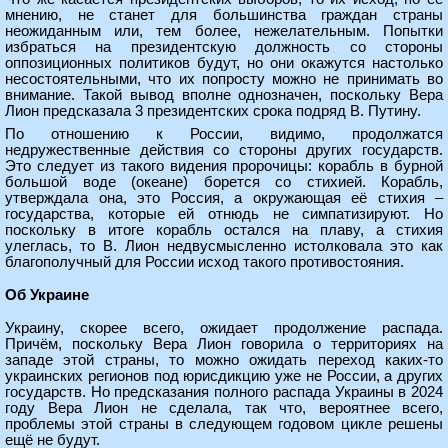
мнению, не станет для большинства граждан страны
неожиданным или, тем более, нежелательным. Попытки
избраться на президентскую должность со стороны
оппозиционных политиков будут, но они окажутся настолько
несостоятельными, что их попросту можно не принимать во
внимание. Такой вывод вполне однозначен, поскольку Вера
Лион предсказала 3 президентских срока подряд В. Путину.
По отношению к России, видимо, продолжатся
недружественные действия со стороны других государств.
Это следует из такого видения пророчицы: корабль в бурной
большой воде (океане) борется со стихией. Корабль,
утверждала она, это Россия, а окружающая её стихия –
государства, которые ей отнюдь не симпатизируют. Но
поскольку в итоге корабль остался на плаву, а стихия
улеглась, то В. Лион недвусмысленно истолковала это как
благополучный для России исход такого противостояния.
Об Украине
Украину, скорее всего, ожидает продолжение распада.
Причём, поскольку Вера Лион говорила о территориях на
западе этой страны, то можно ожидать переход каких-то
украинских регионов под юрисдикцию уже не России, а других
государств. Но предсказания полного распада Украины в 2024
году Вера Лион не сделала, так что, вероятнее всего,
проблемы этой страны в следующем годовом цикле решены
ещё не будут.