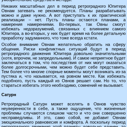
Никаких масштабных дел в период ретроградного Юпитера
Овнам затевать не рекомендуется. Планы разрабатывать
можно и даже нужно. А вот приступать к их практической
реализации – нет. Пусть планы остаются планами, а
намерения намерениями. Во-первых, так Овны смогут
избежать недоразумений, связанных с влиянием самого
Юпитера, а во-вторых, у них будет время на более детальную
проработку задуманного, что тоже всегда кстати.
Особое внимание Овнам желательно обратить на сферу
общения. Риски конфликтных ситуаций будут в период
ретроградного движения Юпитера довольно значительными
(хотя, впрочем, не запредельными). И самое неприятное будет
заключаться в том, что последствия от них могут оказаться
более долгосрочными, чем можно будет себе представить.
Тем более что многие спорные моменты могут возникать из-за
пустяка и, что называется, на ровном месте. Как избежать
подобного, пусть каждый из Овнов решает сам. Но то, что
стараться избегать этого необходимо, сомнений не вызывает.
Сатурн
Ретроградный Сатурн может вселять в Овнов чувство
неуверенности в себе, а также ощущение, что жизненные
проблемы случаются слишком часто и что они совершенно
несправедливы. И это, само собой, не добавит Овнам
эмоционального равновесия и комфорта. А поскольку период
ретроградного движения этой планеты довольно длинен, то