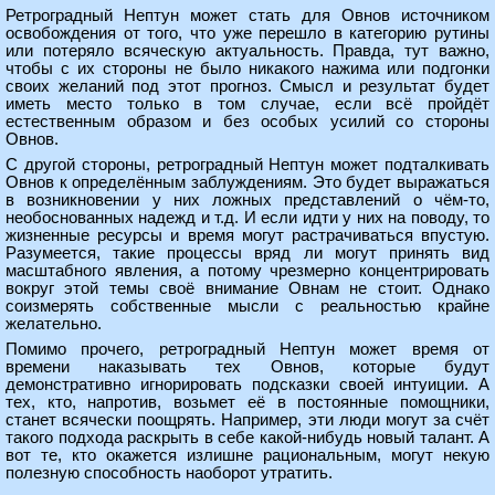
Ретроградный Нептун может стать для Овнов источником
освобождения от того, что уже перешло в категорию рутины
или потеряло всяческую актуальность. Правда, тут важно,
чтобы с их стороны не было никакого нажима или подгонки
своих желаний под этот прогноз. Смысл и результат будет
иметь место только в том случае, если всё пройдёт
естественным образом и без особых усилий со стороны
Овнов.
С другой стороны, ретроградный Нептун может подталкивать
Овнов к определённым заблуждениям. Это будет выражаться
в возникновении у них ложных представлений о чём-то,
необоснованных надежд и т.д. И если идти у них на поводу, то
жизненные ресурсы и время могут растрачиваться впустую.
Разумеется, такие процессы вряд ли могут принять вид
масштабного явления, а потому чрезмерно концентрировать
вокруг этой темы своё внимание Овнам не стоит. Однако
соизмерять собственные мысли с реальностью крайне
желательно.
Помимо прочего, ретроградный Нептун может время от
времени наказывать тех Овнов, которые будут
демонстративно игнорировать подсказки своей интуиции. А
тех, кто, напротив, возьмет её в постоянные помощники,
станет всячески поощрять. Например, эти люди могут за счёт
такого подхода раскрыть в себе какой-нибудь новый талант. А
вот те, кто окажется излишне рациональным, могут некую
полезную способность наоборот утратить.