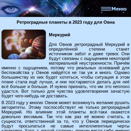
Ретроградные планеты в 2023 году для Овна
Меркурий
Для Овнов ретроградный Меркурий в
определённой степени станет
источником забот и даже тревог. Они
будут связаны с ощущением некоторой
материальной неустроенности. Причём
именно с ощущением, потому что реальных оснований для
беспокойства у Овнов найдётся не так уж и много. Однако
большинству из них будет хотеться, чтобы ситуация в этом
плане стала ещё лучше, и они постараются делать для неё
всё больше и больше. И нужно признать, что им это неплохо
удастся. Вот только для чувства удовлетворения зачастую
будет чего-нибудь не доставать.
В 2023 году у многих Овнов может возникнуть желание рушить
авторитеты. Этому поспособствует не только ретроградный
Меркурий. Но влияние этой планеты всё-таки окажется
довольно весомым. Так что как раз её можно считать, в
сущности, ответственной за то, что у Овнов периодически
будут просыпаться не самые интеллигентные черты
характера. Хотя, с другой стороны, причин вести себя именно