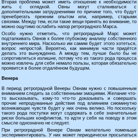
Вторая проблема может иметь отношение к необходимости
жить с оглядкой. Овны могут сталкиваться с
дополнительными затруднениями по причине того, что будут
пренебрегать прежним опытом или, например, старыми
связями. Между тем, если такие вещи принять во внимание, то
можно ощутимо ослабить напор ретроградного Марса.
Особо нужно отметить, что ретроградный Марс может
подталкивать Овнов к более глубокому анализу собственного
внутреннего мира. Насколько им самим будет этого хотеться,
вопрос непростой. Вероятно, как минимум части придётся
делать это вынужденно. А между тем, лучше было бы не
сопротивляться излишне, потому что из такого рода процесса
можно извлечь для себя немало пользы, которая обязательно
проявится в более отдалённом будущем.
Венера
В период ретроградной Венеры Овнам нужно с повышенным
вниманием следить за собственными эмоциями. Желание что-
то высказывать, кому-то что-то доказывать и совершать
прочие непродуманные действия под влиянием сиюминутно
возникающих чувств будет у них очень велико. Но поскольку
такого рода поступки могут содержать в себе значительные
риски больших конфликтов, то идти у себя на поводу в этом
смысле однозначно не следует.
При ретроградной Венере Овнам желательно поменьше
экспериментировать. У них может периодически просыпаться