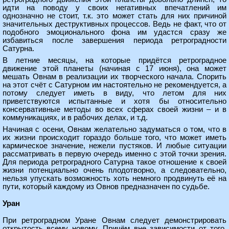
идти на поводу у своих негативных впечатлений им
однозначно не стоит, т.к. это может стать для них причиной
значительных деструктивных процессов. Ведь не факт, что от
подобного эмоционального фона им удастся сразу же
избавиться после завершения периода ретроградности
Сатурна.
В летние месяцы, на которые придётся ретроградное
движение этой планеты (начиная с 17 июня), она может
мешать Овнам в реализации их творческого начала. Спорить
на этот счёт с Сатурном им настоятельно не рекомендуется, а
потому следует иметь в виду, что летом для них
приветствуются испытанные и хотя бы относительно
консервативные методы во всех сферах своей жизни – и в
коммуникациях, и в рабочих делах, и т.д.
Начиная с осени, Овнам желательно задуматься о том, что в
их жизни происходит гораздо больше того, что может иметь
кармическое значение, нежели пустяков. И любые ситуации
рассматривать в первую очередь именно с этой точки зрения.
Для периода ретроградного Сатурна такое отношение к своей
жизни потенциально очень плодотворно, а следовательно,
нельзя упускать возможность хоть немного продвинуть её на
пути, который каждому из Овнов предназначен по судьбе.
Уран
При ретроградном Уране Овнам следует демонстрировать
открытость всему новому. Причём вне зависимости от того,