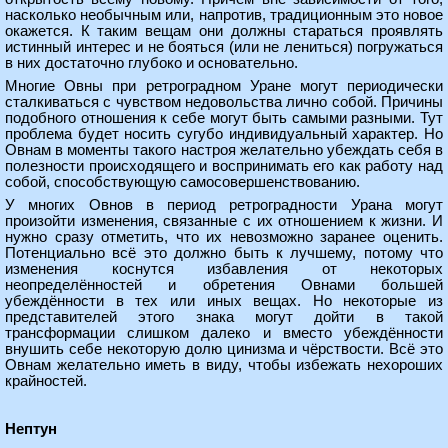
насколько необычным или, напротив, традиционным это новое
окажется. К таким вещам они должны стараться проявлять
истинный интерес и не бояться (или не лениться) погружаться
в них достаточно глубоко и основательно.
Многие Овны при ретроградном Уране могут периодически
сталкиваться с чувством недовольства лично собой. Причины
подобного отношения к себе могут быть самыми разными. Тут
проблема будет носить сугубо индивидуальный характер. Но
Овнам в моменты такого настроя желательно убеждать себя в
полезности происходящего и воспринимать его как работу над
собой, способствующую самосовершенствованию.
У многих Овнов в период ретроградности Урана могут
произойти изменения, связанные с их отношением к жизни. И
нужно сразу отметить, что их невозможно заранее оценить.
Потенциально всё это должно быть к лучшему, потому что
изменения коснутся избавления от некоторых
неопределённостей и обретения Овнами большей
убеждённости в тех или иных вещах. Но некоторые из
представителей этого знака могут дойти в такой
трансформации слишком далеко и вместо убеждённости
внушить себе некоторую долю цинизма и чёрствости. Всё это
Овнам желательно иметь в виду, чтобы избежать нехороших
крайностей.
Нептун