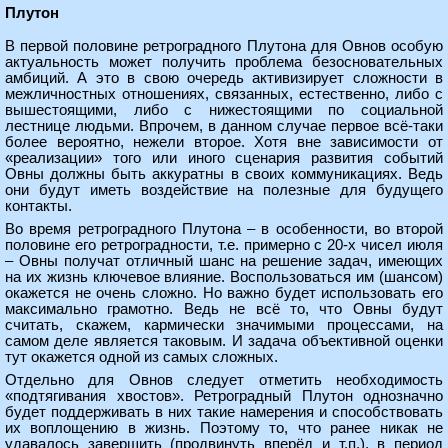
Плутон
В первой половине ретроградного Плутона для Овнов особую
актуальность может получить проблема безосновательных
амбиций. А это в свою очередь активизирует сложности в
межличностных отношениях, связанных, естественно, либо с
вышестоящими, либо с нижестоящими по социальной
лестнице людьми. Впрочем, в данном случае первое всё-таки
более вероятно, нежели второе. Хотя вне зависимости от
«реализации» того или иного сценария развития событий
Овны должны быть аккуратны в своих коммуникациях. Ведь
они будут иметь воздействие на полезные для будущего
контакты.
Во время ретроградного Плутона – в особенности, во второй
половине его ретроградности, т.е. примерно с 20-х чисел июля
– Овны получат отличный шанс на решение задач, имеющих
на их жизнь ключевое влияние. Воспользоваться им (шансом)
окажется не очень сложно. Но важно будет использовать его
максимально грамотно. Ведь не всё то, что Овны будут
считать, скажем, кармически значимыми процессами, на
самом деле является таковым. И задача объективной оценки
тут окажется одной из самых сложных.
Отдельно для Овнов следует отметить необходимость
«подтягивания хвостов». Ретроградный Плутон однозначно
будет поддерживать в них такие намерения и способствовать
их воплощению в жизнь. Поэтому то, что ранее никак не
удавалось завершить (продвинуть вперёд и т.п.), в период