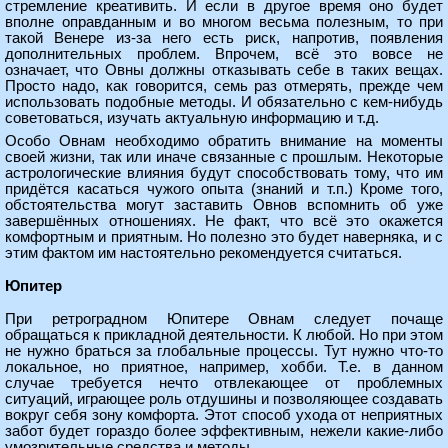
стремление креативить. И если в другое время оно будет
вполне оправданным и во многом весьма полезным, то при
такой Венере из-за него есть риск, напротив, появления
дополнительных проблем. Впрочем, всё это вовсе не
означает, что Овны должны отказывать себе в таких вещах.
Просто надо, как говорится, семь раз отмерять, прежде чем
использовать подобные методы. И обязательно с кем-нибудь
советоваться, изучать актуальную информацию и т.д.
Особо Овнам необходимо обратить внимание на моменты
своей жизни, так или иначе связанные с прошлым. Некоторые
астрологические влияния будут способствовать тому, что им
придётся касаться чужого опыта (знаний и т.п.) Кроме того,
обстоятельства могут заставить Овнов вспомнить об уже
завершённых отношениях. Не факт, что всё это окажется
комфортным и приятным. Но полезно это будет наверняка, и с
этим фактом им настоятельно рекомендуется считаться.
Юпитер
При ретроградном Юпитере Овнам следует почаще
обращаться к прикладной деятельности. К любой. Но при этом
не нужно браться за глобальные процессы. Тут нужно что-то
локальное, но приятное, например, хобби. Т.е. в данном
случае требуется нечто отвлекающее от проблемных
ситуаций, играющее роль отдушины и позволяющее создавать
вокруг себя зону комфорта. Этот способ ухода от неприятных
забот будет гораздо более эффективным, нежели какие-либо
умозрительные средства и методы.