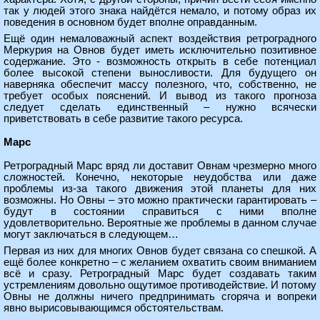
так у людей этого знака найдётся немало, и потому образ их
поведения в основном будет вполне оправданным.
Ещё один немаловажный аспект воздействия ретроградного
Меркурия на Овнов будет иметь исключительно позитивное
содержание. Это - возможность открыть в себе потенциал
более высокой степени выносливости. Для будущего он
наверняка обеспечит массу полезного, что, собственно, не
требует особых пояснений. И вывод из такого прогноза
следует сделать единственный – нужно всячески
приветствовать в себе развитие такого ресурса.
Марс
Ретроградный Марс вряд ли доставит Овнам чрезмерно много
сложностей. Конечно, некоторые неудобства или даже
проблемы из-за такого движения этой планеты для них
возможны. Но Овны – это можно практически гарантировать –
будут в состоянии справиться с ними вполне
удовлетворительно. Вероятные же проблемы в данном случае
могут заключаться в следующем…
Первая из них для многих Овнов будет связана со спешкой. А
ещё более конкретно – с желанием охватить своим вниманием
всё и сразу. Ретроградный Марс будет создавать таким
устремлениям довольно ощутимое противодействие. И потому
Овны не должны ничего предпринимать сгоряча и вопреки
явно вырисовывающимся обстоятельствам.