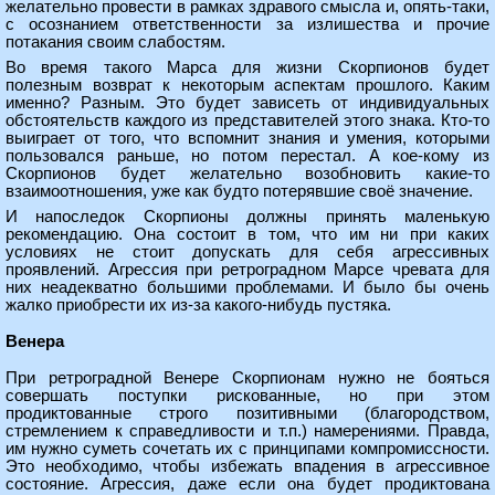
желательно провести в рамках здравого смысла и, опять-таки,
с осознанием ответственности за излишества и прочие
потакания своим слабостям.
Во время такого Марса для жизни Скорпионов будет
полезным возврат к некоторым аспектам прошлого. Каким
именно? Разным. Это будет зависеть от индивидуальных
обстоятельств каждого из представителей этого знака. Кто-то
выиграет от того, что вспомнит знания и умения, которыми
пользовался раньше, но потом перестал. А кое-кому из
Скорпионов будет желательно возобновить какие-то
взаимоотношения, уже как будто потерявшие своё значение.
И напоследок Скорпионы должны принять маленькую
рекомендацию. Она состоит в том, что им ни при каких
условиях не стоит допускать для себя агрессивных
проявлений. Агрессия при ретроградном Марсе чревата для
них неадекватно большими проблемами. И было бы очень
жалко приобрести их из-за какого-нибудь пустяка.
Венера
При ретроградной Венере Скорпионам нужно не бояться
совершать поступки рискованные, но при этом
продиктованные строго позитивными (благородством,
стремлением к справедливости и т.п.) намерениями. Правда,
им нужно суметь сочетать их с принципами компромиссности.
Это необходимо, чтобы избежать впадения в агрессивное
состояние. Агрессия, даже если она будет продиктована