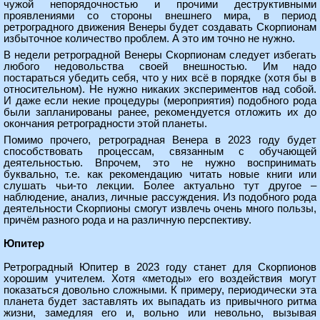
чужой непорядочностью и прочими деструктивными
проявлениями со стороны внешнего мира, в период
ретроградного движения Венеры будет создавать Скорпионам
избыточное количество проблем. А это им точно не нужно.
В недели ретроградной Венеры Скорпионам следует избегать
любого недовольства своей внешностью. Им надо
постараться убедить себя, что у них всё в порядке (хотя бы в
относительном). Не нужно никаких экспериментов над собой.
И даже если некие процедуры (мероприятия) подобного рода
были запланированы ранее, рекомендуется отложить их до
окончания ретроградности этой планеты.
Помимо прочего, ретроградная Венера в 2023 году будет
способствовать процессам, связанным с обучающей
деятельностью. Впрочем, это не нужно воспринимать
буквально, т.е. как рекомендацию читать новые книги или
слушать чьи-то лекции. Более актуально тут другое –
наблюдение, анализ, личные рассуждения. Из подобного рода
деятельности Скорпионы смогут извлечь очень много пользы,
причём разного рода и на различную перспективу.
Юпитер
Ретроградный Юпитер в 2023 году станет для Скорпионов
хорошим учителем. Хотя «методы» его воздействия могут
показаться довольно сложными. К примеру, периодически эта
планета будет заставлять их выпадать из привычного ритма
жизни, замедляя его и, вольно или невольно, вызывая