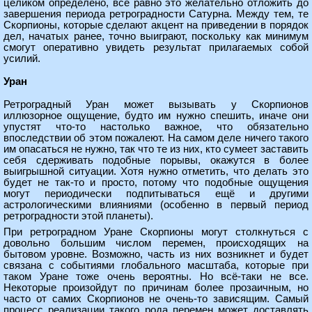
целиком определено, всё равно это желательно отложить до
завершения периода ретроградности Сатурна. Между тем, те
Скорпионы, которые сделают акцент на приведении в порядок
дел, начатых ранее, точно выиграют, поскольку как минимум
смогут оперативно увидеть результат прилагаемых собой
усилий.
Уран
Ретроградный Уран может вызывать у Скорпионов
иллюзорное ощущение, будто им нужно спешить, иначе они
упустят что-то настолько важное, что обязательно
впоследствии об этом пожалеют. На самом деле ничего такого
им опасаться не нужно, так что те из них, кто сумеет заставить
себя сдерживать подобные порывы, окажутся в более
выигрышной ситуации. Хотя нужно отметить, что делать это
будет не так-то и просто, потому что подобные ощущения
могут периодически подпитываться ещё и другими
астрологическими влияниями (особенно в первый период
ретроградности этой планеты).
При ретроградном Уране Скорпионы могут столкнуться с
довольно большим числом перемен, происходящих на
бытовом уровне. Возможно, часть из них возникнет и будет
связана с событиями глобального масштаба, которые при
таком Уране тоже очень вероятны. Но всё-таки не все.
Некоторые произойдут по причинам более прозаичным, но
часто от самих Скорпионов не очень-то зависящим. Самый
процесс реализации такого рода перемен может доставлять