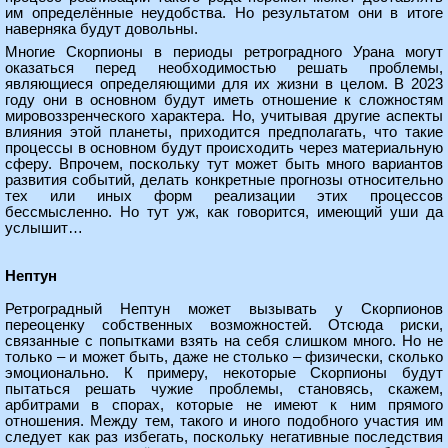
им определённые неудобства. Но результатом они в итоге
наверняка будут довольны.
Многие Скорпионы в периоды ретроградного Урана могут
оказаться перед необходимостью решать проблемы,
являющиеся определяющими для их жизни в целом. В 2023
году они в основном будут иметь отношение к сложностям
мировоззренческого характера. Но, учитывая другие аспекты
влияния этой планеты, приходится предполагать, что такие
процессы в основном будут происходить через материальную
сферу. Впрочем, поскольку тут может быть много вариантов
развития событий, делать конкретные прогнозы относительно
тех или иных форм реализации этих процессов
бессмысленно. Но тут уж, как говорится, имеющий уши да
услышит…
Нептун
Ретроградный Нептун может вызывать у Скорпионов
переоценку собственных возможностей. Отсюда риски,
связанные с попытками взять на себя слишком много. Но не
только – и может быть, даже не столько – физически, сколько
эмоционально. К примеру, некоторые Скорпионы будут
пытаться решать чужие проблемы, становясь, скажем,
арбитрами в спорах, которые не имеют к ним прямого
отношения. Между тем, такого и иного подобного участия им
следует как раз избегать, поскольку негативные последствия