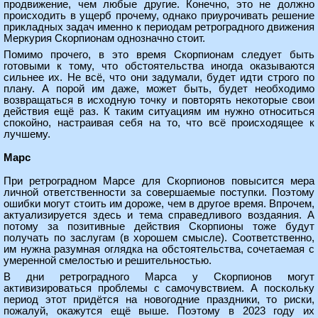
продвижение, чем любые другие. Конечно, это не должно
происходить в ущерб прочему, однако приурочивать решение
прикладных задач именно к периодам ретроградного движения
Меркурия Скорпионам однозначно стоит.
Помимо прочего, в это время Скорпионам следует быть
готовыми к тому, что обстоятельства иногда оказываются
сильнее их. Не всё, что они задумали, будет идти строго по
плану. А порой им даже, может быть, будет необходимо
возвращаться в исходную точку и повторять некоторые свои
действия ещё раз. К таким ситуациям им нужно относиться
спокойно, настраивая себя на то, что всё происходящее к
лучшему.
Марс
При ретроградном Марсе для Скорпионов повысится мера
личной ответственности за совершаемые поступки. Поэтому
ошибки могут стоить им дороже, чем в другое время. Впрочем,
актуализируется здесь и тема справедливого воздаяния. А
потому за позитивные действия Скорпионы тоже будут
получать по заслугам (в хорошем смысле). Соответственно,
им нужна разумная оглядка на обстоятельства, сочетаемая с
умеренной смелостью и решительностью.
В дни ретроградного Марса у Скорпионов могут
активизироваться проблемы с самочувствием. А поскольку
период этот придётся на новогодние праздники, то риски,
пожалуй, окажутся ещё выше. Поэтому в 2023 году их