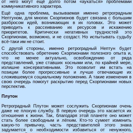
от него могут ещё долго потом «аукаться» проблемами
коммуникативного характера.
Ещё одна проблема, вызываемая именно ретроградным
Нептуном, для многих Скорпионов будет связана с большим
разбросом идей, возникающих в их головах. Это может
приводить к рассеиванию их ресурсов и искажению
приоритетов. Критически негативных трудностей это
Скорпионам, возможно, и не создаст. Но испытывать судьбу
всё-таки им не стоит.
С другой стороны, именно ретроградный Нептун будет
способствовать обретению Скорпионами полезного опыта и,
что не менее актуально, освобождению от ряда
представлений, уже ставших косными или, по крайней мере,
излишне консервативными. Это позволит им встать на
позиции более прогрессивные и лучше отвечающие их
сложившемуся социальному положению. А такие изменения в
свою очередь помогут раскрытию перед Скорпионами новых
перспектив.
Плутон
Ретроградный Плутон может сослужить Скорпионам очень
даже не плохую службу. В первую очередь это касается их
отношения к жизни. Так, благодаря этой планете оно может
стать более свободным и лёгким. Кто-то сумеет изменить
какую-то привычку, часть представителей этого знака
задумается о необходимости избавиться от ненужного,