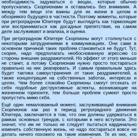
необходимость задуматься о вещах, которые обычно
пропускались Скорпионами и оставались без внимания. А
между тем вещи эти важны для их жизни в целом и
обозримого будущего в частности. Поэтому моменты, которые
при ретроградном Юпитере будут выглядеть как тормозящие
или восприниматься как досадные препятствия, на самом
деле заслуживают и анализа, и оценки.
При ретроградном Юпитере Скорпионы могут столкнуться с
некоторыми затруднениями в коммуникациях. Они сами в
основном причиной таких проблем становиться не будут. Тут,
скорее, надо предполагать необоснованную агрессию со
стороны внешних раздражителей. Но эффект от этого меньше
не станет, а потому Скорпионам нужно просто постараться
правильно на них реагировать. И самым правильным здесь
будет тактика самоустранения от таких раздражителей, а
также концентрация на собственных заботах, интересах и
целях. Чем более спокойно Скорпионы смогут отсекать от
себя подобные деструктивные аспекты, возникающие на
жизненном горизонте, тем больше проблем сумеют просто
пропустить мимо себя.
Ещё один немаловажный момент, заслуживающий внимания
Скорпионов как раз в период ретроградного движения
Юпитера, заключается в том, что они должны удержаться в
рамках основных трендов, с которыми в него вступили. Это
значит, что им не только не следует пытаться кардинально
изменить собственную жизнь, но надо постараться вовсе не
делать ничего похожего на такие изменения. Те из них, кто