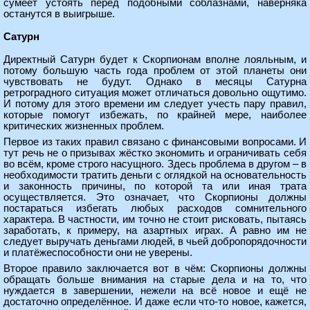
сумеет устоять перед подобными соблазнами, наверняка
останутся в выигрыше.
Сатурн
Директный Сатурн будет к Скорпионам вполне лояльным, и
потому большую часть года проблем от этой планеты они
чувствовать не будут. Однако в месяцы Сатурна
ретроградного ситуация может отличаться довольно ощутимо.
И потому для этого времени им следует учесть пару правил,
которые помогут избежать, по крайней мере, наиболее
критических жизненных проблем.
Первое из таких правил связано с финансовыми вопросами. И
тут речь не о призывах жёстко экономить и ограничивать себя
во всём, кроме строго насущного. Здесь проблема в другом – в
необходимости тратить деньги с оглядкой на основательность
и законность причины, по которой та или иная трата
осуществляется. Это означает, что Скорпионы должны
постараться избегать любых расходов сомнительного
характера. В частности, им точно не стоит рисковать, пытаясь
заработать, к примеру, на азартных играх. А равно им не
следует выручать деньгами людей, в чьей добропорядочности
и платёжеспособности они не уверены.
Второе правило заключается вот в чём: Скорпионы должны
обращать больше внимания на старые дела и на то, что
нуждается в завершении, нежели на всё новое и ещё не
достаточно определённое. И даже если что-то новое, кажется,