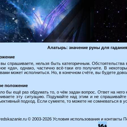
Алатырь: значение руны для гадания
ожение
м вы спрашиваете, нельзя быть категоричным. Обстоятельства 
ное «да», однако, частично всё-таки его получите. В некотор
вами может исполниться. Но, в конечном счёте, вы будете дово
ое положение
ло бы ещё раз обдумать то, о чём задан вопрос. Ответ на нег
ниваете эту ситуацию. Подумайте над этим и не спрашивайте 
ективный подход. Если сумеете, то можете не сомневаться в у
edskazanie.ru
© 2003-2026
Условия использования и контакты
П