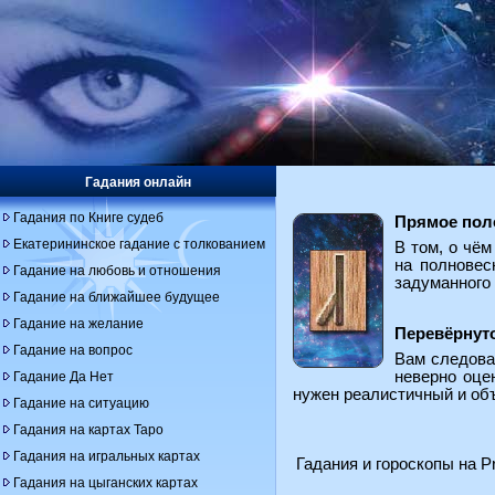
Гадания онлайн
Гадания по Книге судеб
Прямое пол
Екатерининское гадание с толкованием
В том, о чё
на полновес
Гадание на любовь и отношения
задуманного 
Гадание на ближайшее будущее
Гадание на желание
Перевёрнут
Гадание на вопрос
Вам следова
неверно оце
Гадание Да Нет
нужен реалистичный и объ
Гадание на ситуацию
Гадания на картах Таро
Гадания на игральных картах
Гадания и гороскопы на Pr
Гадания на цыганских картах