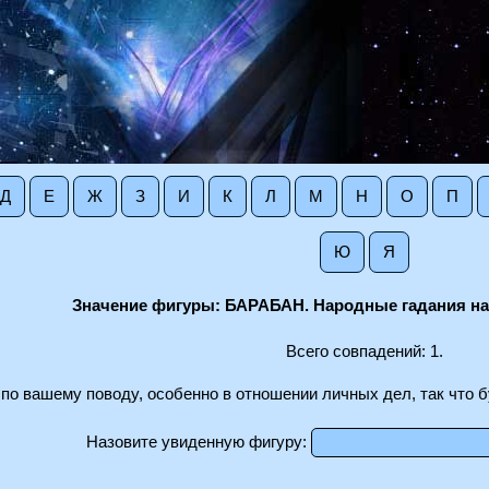
Д
Е
Ж
З
И
К
Л
М
Н
О
П
Ю
Я
Значение фигуры: БАРАБАН. Народные гадания на
Всего совпадений: 1.
 по вашему поводу, особенно в отношении личных дел, так что б
Назовите увиденную фигуру: