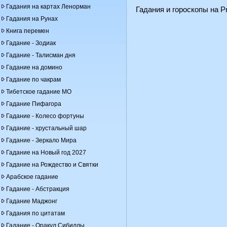
Гадания на картах Ленорман
Гадания и гороскопы на Pr
Гадания на Рунах
Книга перемен
Гадание - Зодиак
Гадание - Талисман дня
Гадание на домино
Гадание по чакрам
Тибетское гадание МО
Гадание Пифагора
Гадание - Колесо фортуны
Гадание - хрустальный шар
Гадание - Зеркало Мира
Гадание на Новый год 2027
Гадание на Рождество и Святки
Арабское гадание
Гадание - Абстракция
Гадание Маджонг
Гадания по цитатам
Гадание - Оракул Сибиллы