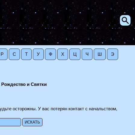
Р
С
Т
У
Ф
Х
Ц
Ч
Ш
Э
 Рождество и Святки
удьте осторожны. У вас потерян контакт с начальством,