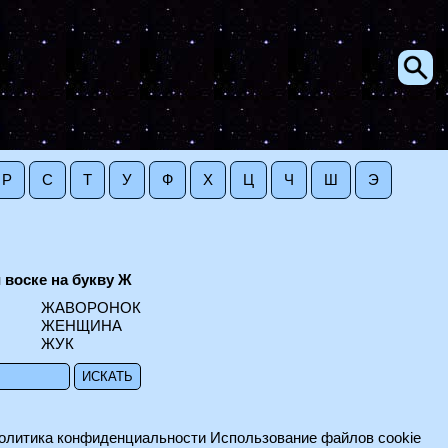
Р
С
Т
У
Ф
Х
Ц
Ч
Ш
Э
 воске на букву Ж
ЖАВОРОНОК
ЖЕНЩИНА
ЖУК
олитика конфиденциальности
Использование файлов cookie