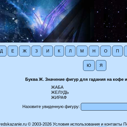
Д
Е
Ж
З
И
К
Л
М
Н
О
П
Ю
Я
Буква Ж. Значение фигур для гадания на кофе и
ЖАБА
ЖЕЛУДЬ
ЖИРАФ
Назовите увиденную фигуру:
edskazanie.ru
© 2003-2026
Условия использования и контакты
П