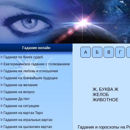
Гадания онлайн
А
Б
В
Г
Гадания по Книге судеб
Екатерининское гадание с толкованием
Гадание на любовь и отношения
Гадание на ближайшее будущее
Гадание на желание
Ж, БУКВА Ж
Гадание на вопрос
ЖЕЛОБ
Гадание Да Нет
ЖИВОТНОЕ
Гадание на ситуацию
Гадания на картах Таро
Гадания на игральных картах
Гадания на цыганских картах
Гадания и гороскопы на Pr