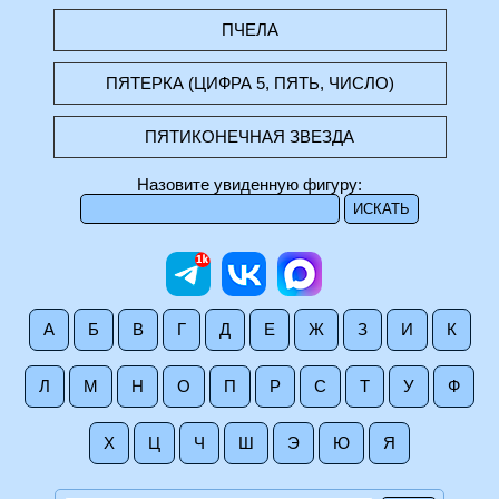
ПЧЕЛА
ПЯТЕРКА (ЦИФРА 5, ПЯТЬ, ЧИСЛО)
ПЯТИКОНЕЧНАЯ ЗВЕЗДА
Назовите увиденную фигуру:
А
Б
В
Г
Д
Е
Ж
З
И
К
Л
М
Н
О
П
Р
С
Т
У
Ф
Х
Ц
Ч
Ш
Э
Ю
Я