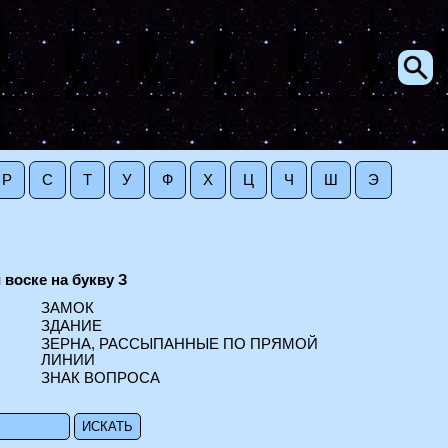
Р
С
Т
У
Ф
Х
Ц
Ч
Ш
Э
 воске на букву З
ЗАМОК
ЗДАНИЕ
ЗЕРНА, РАССЫПАННЫЕ ПО ПРЯМОЙ
ЛИНИИ
ЗНАК ВОПРОСА