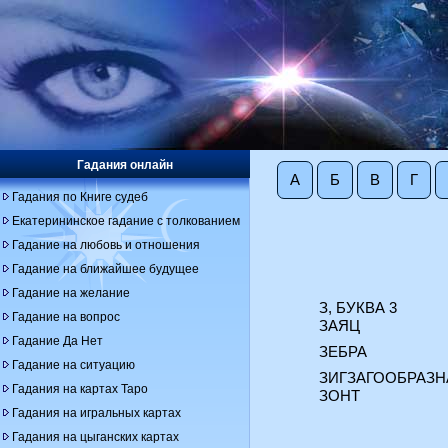
Гадания онлайн
А
Б
В
Г
Гадания по Книге судеб
Екатерининское гадание с толкованием
Гадание на любовь и отношения
Гадание на ближайшее будущее
Гадание на желание
З, БУКВА 3
Гадание на вопрос
ЗАЯЦ
Гадание Да Нет
ЗЕБРА
Гадание на ситуацию
ЗИГЗАГООБРАЗН
Гадания на картах Таро
ЗОНТ
Гадания на игральных картах
Гадания на цыганских картах