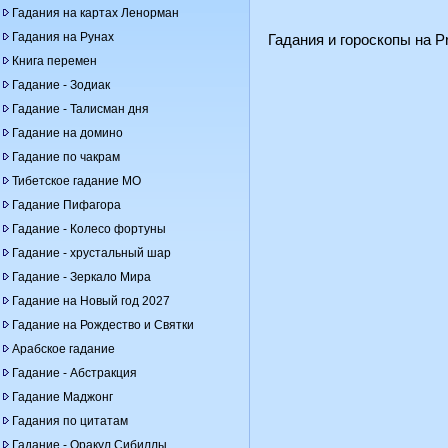
Гадания на картах Ленорман
Гадания на Рунах
Гадания и гороскопы на Pr
Книга перемен
Гадание - Зодиак
Гадание - Талисман дня
Гадание на домино
Гадание по чакрам
Тибетское гадание МО
Гадание Пифагора
Гадание - Колесо фортуны
Гадание - хрустальный шар
Гадание - Зеркало Мира
Гадание на Новый год 2027
Гадание на Рождество и Святки
Арабское гадание
Гадание - Абстракция
Гадание Маджонг
Гадания по цитатам
Гадание - Оракул Сибиллы