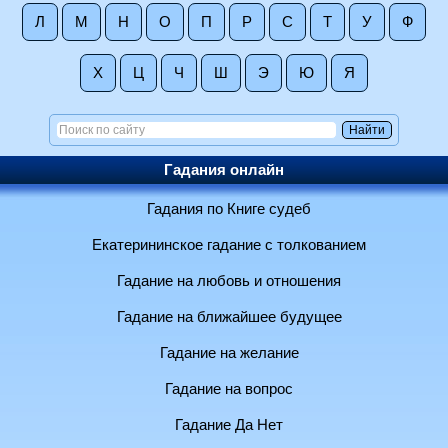
Л
М
Н
О
П
Р
С
Т
У
Ф
Х
Ц
Ч
Ш
Э
Ю
Я
Гадания онлайн
Гадания по Книге судеб
Екатерининское гадание с толкованием
Гадание на любовь и отношения
Гадание на ближайшее будущее
Гадание на желание
Гадание на вопрос
Гадание Да Нет