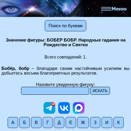
Поиск по буквам
Значение фигуры: БОБЕР БОБР. Народные гадания на
Рождество и Святки
Всего совпадений: 1.
Бобёр, бобр
– благодаря своим настойчивым усилиям вы
добьетесь весьма благоприятных результатов.
Назовите увиденную фигуру:
А
Б
В
Г
Д
Е
Ж
З
И
К