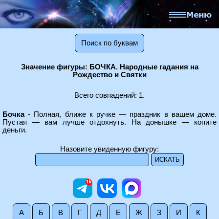
Поиск по буквам
Значение фигуры: БОЧКА. Народные гадания на
Рождество и Святки
Всего совпадений: 1.
Бочка
- Полная, ближе к ручке — праздник в вашем доме.
Пустая — вам лучше отдохнуть. На донышке — копите
деньги.
Назовите увиденную фигуру:
А
Б
В
Г
Д
Е
Ж
З
И
К