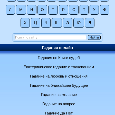
Л
М
Н
О
П
Р
С
Т
У
Ф
Х
Ц
Ч
Ш
Э
Ю
Я
Гадания онлайн
Гадания по Книге судеб
Екатерининское гадание с толкованием
Гадание на любовь и отношения
Гадание на ближайшее будущее
Гадание на желание
Гадание на вопрос
Гадание Да Нет