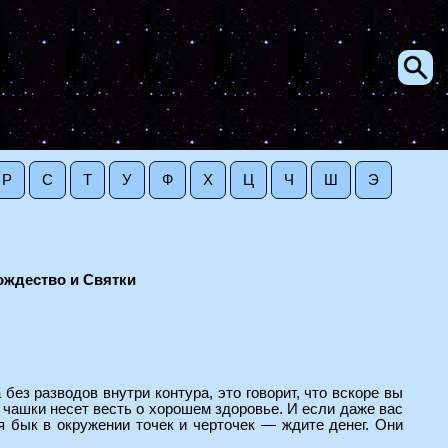
Р
С
Т
У
Ф
Х
Ц
Ч
Ш
Э
ождество и Святки
з разводов внутри контура, это говорит, что вскоре вы
 чашки несет весть о хорошем здоровье. И если даже вас
ся бык в окружении точек и черточек — ждите денег. Они