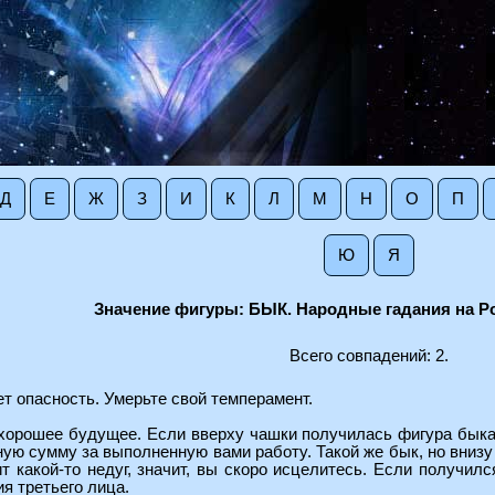
Д
Е
Ж
З
И
К
Л
М
Н
О
П
Ю
Я
Значение фигуры: БЫК. Народные гадания на Р
Всего совпадений: 2.
т опасность. Умерьте свой темперамент.
орошее будущее. Если вверху чашки получилась фигура быка бе
ю сумму за выполненную вами работу. Такой же бык, но внизу
 какой-то недуг, значит, вы скоро исцелитесь. Если получил
я третьего лица.