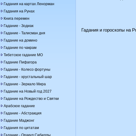
Гадания на картах Ленорман
Гадания на Рунах
Книга перемен
Гадание - Зодиак
Гадания и гороскопы на Pr
Гадание - Талисман дня
Гадание на домино
Гадание по чакрам
Тибетское гадание МО
Гадание Пифагора
Гадание - Колесо фортуны
Гадание - хрустальный шар
Гадание - Зеркало Мира
Гадание на Новый год 2027
Гадание на Рождество и Святки
Арабское гадание
Гадание - Абстракция
Гадание Маджонг
Гадания по цитатам
Гадание - Оракул Сибиллы