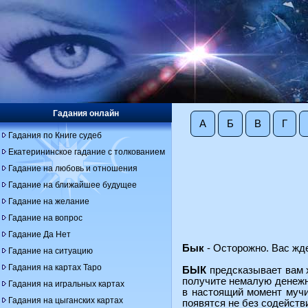
Гадания онлайн
А
Б
В
Г
Гадания по Книге судеб
Екатерининское гадание с толкованием
Гадание на любовь и отношения
Гадание на ближайшее будущее
Гадание на желание
Гадание на вопрос
Гадание Да Нет
Бык
- Осторожно. Вас жде
Гадание на ситуацию
Гадания на картах Таро
БЫК
предсказывает вам х
получите немалую денежну
Гадания на игральных картах
в настоящий момент мучит
Гадания на цыганских картах
появятся не без содействи