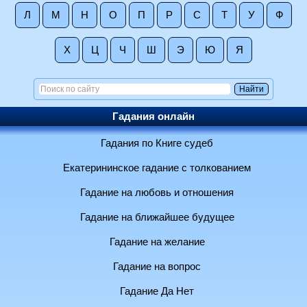
Л
М
Н
О
П
Р
С
Т
У
Ф
Х
Ц
Ч
Ш
Э
Ю
Я
Гадания онлайн
Гадания по Книге судеб
Екатерининское гадание с толкованием
Гадание на любовь и отношения
Гадание на ближайшее будущее
Гадание на желание
Гадание на вопрос
Гадание Да Нет