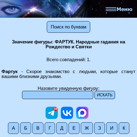
Поиск по буквам
Значение фигуры: ФАРТУК. Народные гадания на
Рождество и Святки
Всего совпадений: 1.
Фартук
- Скорое знакомство с людьми, которые станут
вашими близкими друзьями.
Назовите увиденную фигуру:
А
Б
В
Г
Д
Е
Ж
З
И
К